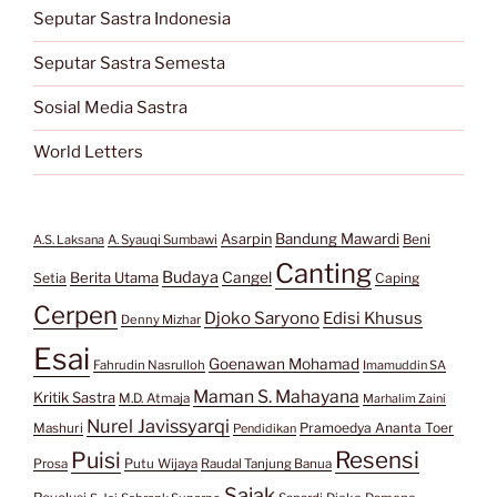
Seputar Sastra Indonesia
Seputar Sastra Semesta
Sosial Media Sastra
World Letters
Bandung Mawardi
Asarpin
Beni
A.S. Laksana
A. Syauqi Sumbawi
Canting
Budaya
Berita Utama
Cangel
Setia
Caping
Cerpen
Djoko Saryono
Edisi Khusus
Denny Mizhar
Esai
Goenawan Mohamad
Fahrudin Nasrulloh
Imamuddin SA
Maman S. Mahayana
Kritik Sastra
M.D. Atmaja
Marhalim Zaini
Nurel Javissyarqi
Pramoedya Ananta Toer
Mashuri
Pendidikan
Resensi
Puisi
Prosa
Putu Wijaya
Raudal Tanjung Banua
Sajak