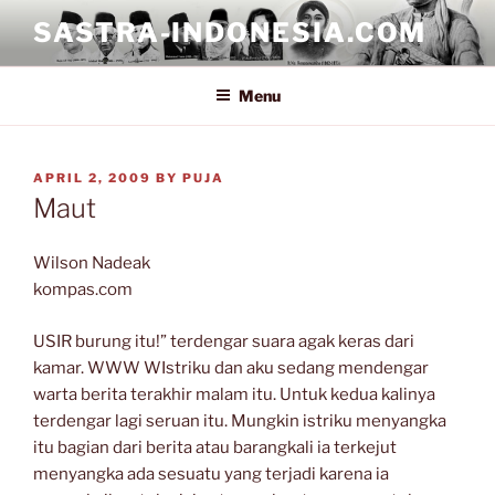
Skip
SASTRA-INDONESIA.COM
to
content
Menu
POSTED
APRIL 2, 2009
BY
PUJA
ON
Maut
Wilson Nadeak
kompas.com
USIR burung itu!” terdengar suara agak keras dari
kamar. WWW WIstriku dan aku sedang mendengar
warta berita terakhir malam itu. Untuk kedua kalinya
terdengar lagi seruan itu. Mungkin istriku menyangka
itu bagian dari berita atau barangkali ia terkejut
menyangka ada sesuatu yang terjadi karena ia