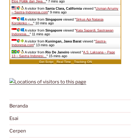
Etos Politik dan Jiwa…
"
7 mins ago
A visitor from
Santa Clara, California
viewed "
Usman Arrumy
– Sastra-Indonesia.com
"
9 mins ago
A visitor from
Singapore
viewed "
Sirkus Api Natasja
Korolenko –…
"
10 mins ago
A visitor from
Singapore
viewed "
Kata Sapardi, Sastrawan
Indonesia…
"
11 mins ago
A visitor from
Kuningan, Jawa Barat
viewed "
Sastra-
Indonesia.com
"
13 mins ago
A visitor from
Rio De Janeiro
viewed "
A.S. Laksana – Page
13 – Sastra-Indonesi…
"
15 mins ago
Get Script
Real Time
Tracking ON
Beranda
Esai
Cerpen