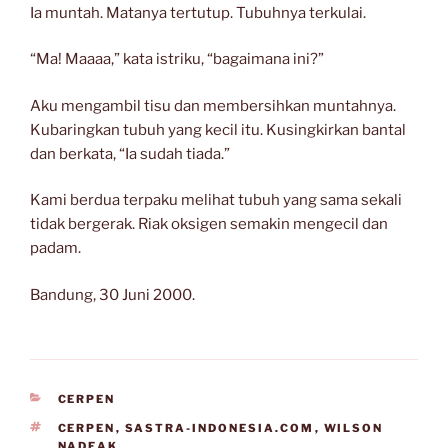
Ia muntah. Matanya tertutup. Tubuhnya terkulai.
“Ma! Maaaa,” kata istriku, “bagaimana ini?”
Aku mengambil tisu dan membersihkan muntahnya.
Kubaringkan tubuh yang kecil itu. Kusingkirkan bantal
dan berkata, “Ia sudah tiada.”
Kami berdua terpaku melihat tubuh yang sama sekali
tidak bergerak. Riak oksigen semakin mengecil dan
padam.
Bandung, 30 Juni 2000.
CATEGORIES
CERPEN
TAGS
CERPEN
,
SASTRA-INDONESIA.COM
,
WILSON
NADEAK