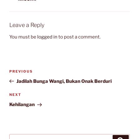
Leave a Reply
You must be
logged in
to post a comment.
Post
Previous
PREVIOUS
navigation
Post
Jadilah Bunga Wangi, Bukan Onak Berduri
Next
NEXT
Post
Kehilangan
Search