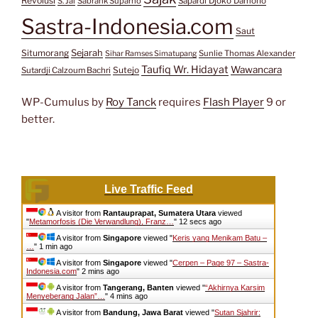
Revolusi
S. Jai
Sabrank Suparno
Sapardi Djoko Damono
Sastra-Indonesia.com
Saut
Situmorang
Sejarah
Sunlie Thomas Alexander
Sihar Ramses Simatupang
Taufiq Wr. Hidayat
Wawancara
Sutejo
Sutardji Calzoum Bachri
WP-Cumulus by
Roy Tanck
requires
Flash Player
9 or
better.
Live Traffic Feed
A visitor from
Rantauprapat, Sumatera Utara
viewed
"
Metamorfosis (Die Verwandlung), Franz…
"
13 secs ago
A visitor from
Singapore
viewed "
Keris yang Menikam Batu –
…
"
1 min ago
A visitor from
Singapore
viewed "
Cerpen – Page 97 – Sastra-
Indonesia.com
"
2 mins ago
A visitor from
Tangerang, Banten
viewed "
“Akhirnya Karsim
Menyeberang Jalan”…
"
4 mins ago
A visitor from
Bandung, Jawa Barat
viewed "
Sutan Sjahrir: