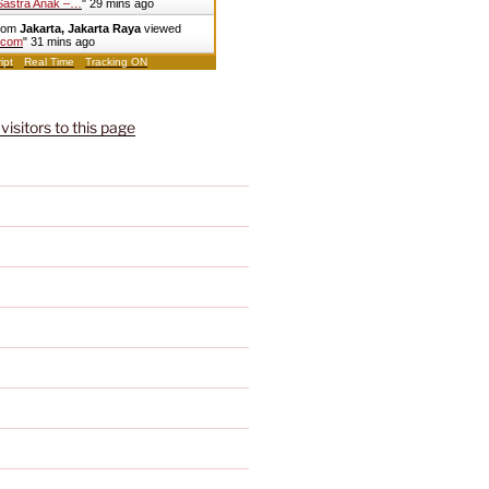
Sastra Anak –…
"
29 mins ago
from
Jakarta, Jakarta Raya
viewed
.com
"
31 mins ago
ipt
Real Time
Tracking ON