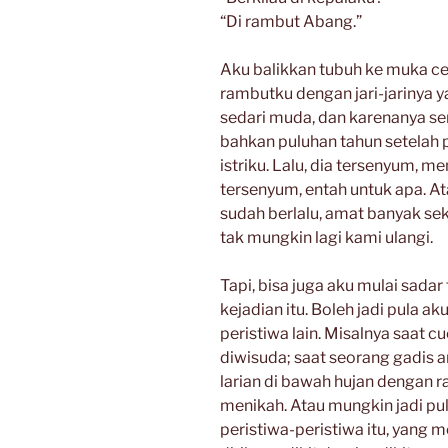
“Di rambut Abang.”
Aku balikkan tubuh ke muka ce
rambutku dengan jari-jarinya y
sedari muda, dan karenanya se
bahkan puluhan tahun setelah p
istriku. Lalu, dia tersenyum, m
tersenyum, entah untuk apa. Ata
sudah berlalu, amat banyak sek
tak mungkin lagi kami ulangi.
Tapi, bisa juga aku mulai sadar
kejadian itu. Boleh jadi pula a
peristiwa lain. Misalnya saat c
diwisuda; saat seorang gadis a
larian di bawah hujan dengan r
menikah. Atau mungkin jadi pu
peristiwa-peristiwa itu, yang