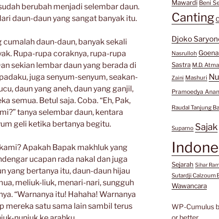
Mawardi
Beni Se
n sudah berubah menjadi selembar daun.
Canting
ari daun-daun yang sangat banyak itu.
C
Djoko Saryon
ng cumalah daun-daun, banyak sekali
ak. Rupa-rupa coraknya, rupa-rupa
Goen
Nasrulloh
Dan sekian lembar daun yang berada di
Sastra
M.D. Atma
Nu
kepadaku, juga senyum-senyum, seakan-
Mashuri
Zaini
ucu, daun yang aneh, daun yang ganjil,
Pramoedya Anan
 semua. Betul saja. Coba. “Eh, Pak,
Raudal Tanjung B
i?” tanya selembar daun, kentara
m geli ketika bertanya begitu.
Sajak
Suparno
Indone
a kami? Apakah Bapak makhluk yang
ndengar ucapan rada nakal dan juga
Sejarah
Sihar Ra
 yang bertanya itu, daun-daun hijau
Sutardji Calzoum 
ua, meliuk-liuk, menari-nari, sungguh
Wawancara
nnya. “Warnanya itu! Hahaha! Warnanya
ap mereka satu sama lain sambil terus
WP-Cumulus 
juk-nunjuk ke arahku.
or better.