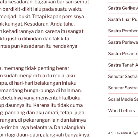
enata kesadaran; bagaikan barisan semut
Sastra Gerilya
erdikit-dikit lalu pada suatu waktu
menjadi bukit. Tetapi kapan persisnya
Sastra Luar Pu
k kuingat. Kesadaran, Anda tahu,
Sastra Pember
n kehadirannya dan karena itu sangat
u justru dihindari dan tak kita
Sastra Perlaw
ntas pun kesadaran itu hendaknya
Sastra Pesantr
Sastra Tanah A
ya, memang tidak penting benar
sudah menjadi tua itu mulai aku
Seputar Sastra
pa, di hari-hari belakangan ini aku
Seputar Sastr
memandang bunga-bunga di halaman.
sebetulnya yang menyentuh kalbuku,
Sosial Media S
up daunnya itu. Karena itu tidak cuma
World Letters
-pandang dan aku amati, tetapi juga
angan, di pekarangan lain dan lainnya
mba-rimba raya belantara. Dan alangkah
A.S. Laksana
A. Sy
ih lagi daun-daun, alangkah banyaknya,