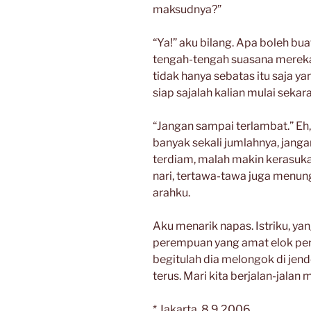
maksudnya?”
“Ya!” aku bilang. Apa boleh bu
tengah-tengah suasana mereka
tidak hanya sebatas itu saja ya
siap sajalah kalian mulai sek
“Jangan sampai terlambat.” Eh,
banyak sekali jumlahnya, janga
terdiam, malah makin kerasuka
nari, tertawa-tawa juga menu
arahku.
Aku menarik napas. Istriku, yan
perempuan yang amat elok peri
begitulah dia melongok di jendel
terus. Mari kita berjalan-jalan 
* Jakarta, 8.9.2006