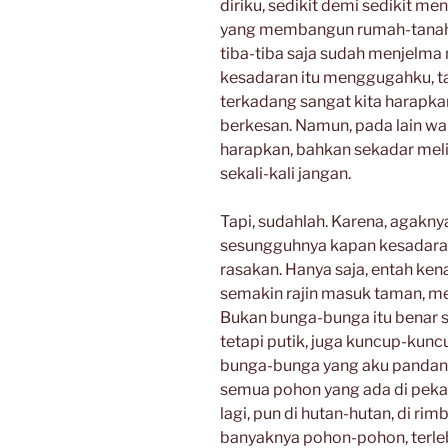
diriku, sedikit demi sedikit m
yang membangun rumah-tanah b
tiba-tiba saja sudah menjelma 
kesadaran itu menggugahku, ta
terkadang sangat kita harapka
berkesan. Namun, pada lain wakt
harapkan, bahkan sekadar meli
sekali-kali jangan.
Tapi, sudahlah. Karena, agakn
sesungguhnya kapan kesadaran 
rasakan. Hanya saja, entah kena
semakin rajin masuk taman, 
Bukan bunga-bunga itu benar 
tetapi putik, juga kuncup-kunc
bunga-bunga yang aku pandang
semua pohon yang ada di pekar
lagi, pun di hutan-hutan, di ri
banyaknya pohon-pohon, terleb