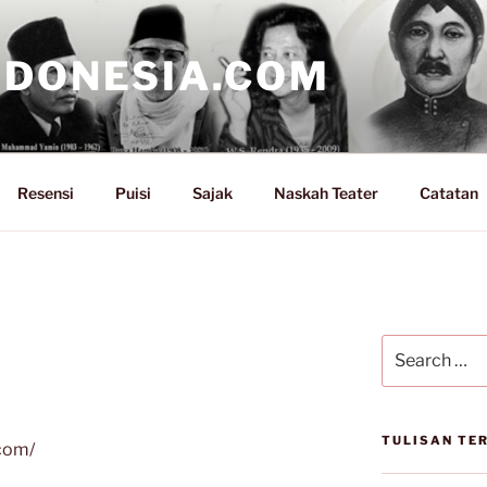
NDONESIA.COM
Resensi
Puisi
Sajak
Naskah Teater
Catatan
Search
for:
TULISAN TE
.com/