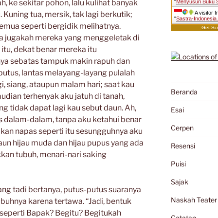
 ke sekitar pohon, lalu kulihat banyak
"
Menyusuri Buku 
 Kuning tua, mersik, tak lagi berkutik;
A visitor 
"
Sastra-Indonesia
mua seperti bergidik melihatnya.
Get Scr
isa jugakah mereka yang menggeletak di
 itu, dekat benar mereka itu
ya sebatas tampuk makin rapuh dan
putus, lantas melayang-layang pulalah
i, siang, ataupun malam hari; saat kau
Beranda
dian terhenyak aku jatuh di tanah,
 tidak dapat lagi kau sebut daun. Ah,
Esai
s dalam-dalam, tanpa aku ketahui benar
Cerpen
ikan napas seperti itu sesungguhnya aku
aun hijau muda dan hijau pupus yang ada
Resensi
ukkan tubuh, menari-nari saking
Puisi
Sajak
yang tadi bertanya, putus-putus suaranya
Naskah Teater
ubuhnya karena tertawa. “Jadi, bentuk
 seperti Bapak? Begitu? Begitukah
Catatan