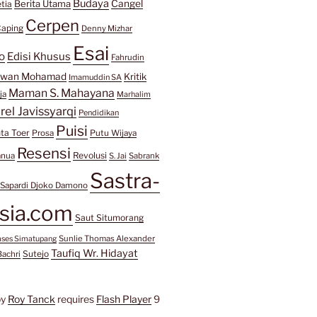
Budaya
Berita Utama
Cangel
tia
Cerpen
aping
Denny Mizhar
Esai
o
Edisi Khusus
Fahrudin
awan Mohamad
Kritik
Imamuddin SA
Maman S. Mahayana
ja
Marhalim
rel Javissyarqi
Pendidikan
Puisi
ta Toer
Prosa
Putu Wijaya
Resensi
Revolusi
anua
S. Jai
Sabrank
Sastra-
Sapardi Djoko Damono
sia.com
Saut Situmorang
Sunlie Thomas Alexander
mses Simatupang
Taufiq Wr. Hidayat
Sutejo
Bachri
by
Roy Tanck
requires
Flash Player
9