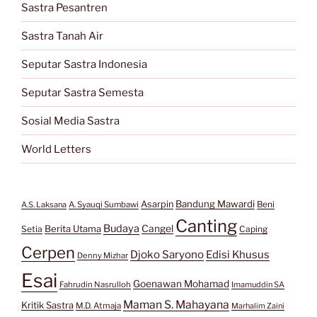
Sastra Pesantren
Sastra Tanah Air
Seputar Sastra Indonesia
Seputar Sastra Semesta
Sosial Media Sastra
World Letters
Bandung Mawardi
Asarpin
Beni
A.S. Laksana
A. Syauqi Sumbawi
Canting
Budaya
Berita Utama
Cangel
Setia
Caping
Cerpen
Djoko Saryono
Edisi Khusus
Denny Mizhar
Esai
Goenawan Mohamad
Fahrudin Nasrulloh
Imamuddin SA
Maman S. Mahayana
Kritik Sastra
M.D. Atmaja
Marhalim Zaini