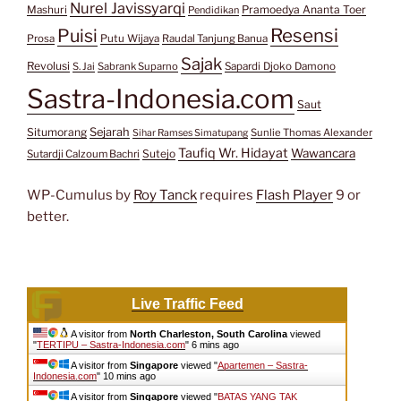
Nurel Javissyarqi
Pramoedya Ananta Toer
Mashuri
Pendidikan
Resensi
Puisi
Prosa
Putu Wijaya
Raudal Tanjung Banua
Sajak
Revolusi
S. Jai
Sabrank Suparno
Sapardi Djoko Damono
Sastra-Indonesia.com
Saut
Situmorang
Sejarah
Sunlie Thomas Alexander
Sihar Ramses Simatupang
Taufiq Wr. Hidayat
Wawancara
Sutejo
Sutardji Calzoum Bachri
WP-Cumulus by
Roy Tanck
requires
Flash Player
9 or
better.
Live Traffic Feed
A visitor from
North Charleston, South Carolina
viewed
"
TERTIPU – Sastra-Indonesia.com
"
6 mins ago
A visitor from
Singapore
viewed "
Apartemen – Sastra-
Indonesia.com
"
10 mins ago
A visitor from
Singapore
viewed "
BATAS YANG TAK