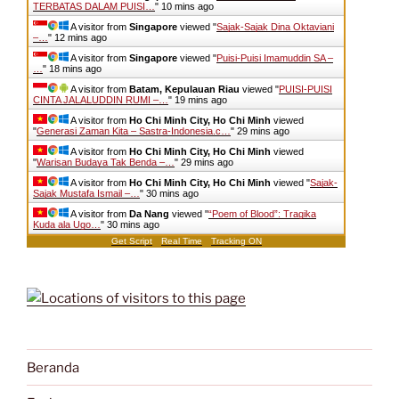
TERBATAS DALAM PUISI…
"
10 mins ago
A visitor from
Singapore
viewed "
Sajak-Sajak Dina Oktaviani
–…
"
12 mins ago
A visitor from
Singapore
viewed "
Puisi-Puisi Imamuddin SA –
…
"
18 mins ago
A visitor from
Batam, Kepulauan Riau
viewed "
PUISI-PUISI
CINTA JALALUDDIN RUMI –…
"
19 mins ago
A visitor from
Ho Chi Minh City, Ho Chi Minh
viewed
"
Generasi Zaman Kita – Sastra-Indonesia.c…
"
29 mins ago
A visitor from
Ho Chi Minh City, Ho Chi Minh
viewed
"
Warisan Budaya Tak Benda –…
"
29 mins ago
A visitor from
Ho Chi Minh City, Ho Chi Minh
viewed "
Sajak-
Sajak Mustafa Ismail –…
"
30 mins ago
A visitor from
Da Nang
viewed "
“Poem of Blood”: Tragika
Kuda ala Ugo…
"
30 mins ago
Get Script
Real Time
Tracking ON
Beranda