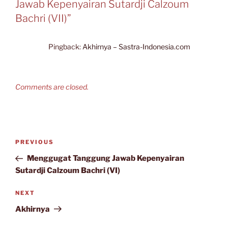
Jawab Kepenyairan Sutardji Calzoum
Bachri (VII)”
Pingback:
Akhirnya – Sastra-Indonesia.com
Comments are closed.
Post
Previous
PREVIOUS
navigation
Post
Menggugat Tanggung Jawab Kepenyairan
Sutardji Calzoum Bachri (VI)
Next
NEXT
Post
Akhirnya