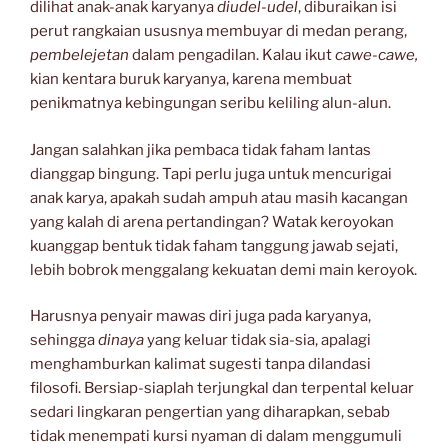
dilihat anak-anak karyanya
diudel-udel
, diburaikan isi
perut rangkaian ususnya membuyar di medan perang,
pembelejetan
dalam pengadilan. Kalau ikut
cawe-cawe,
kian kentara buruk karyanya, karena membuat
penikmatnya kebingungan seribu keliling alun-alun.
Jangan salahkan jika pembaca tidak faham lantas
dianggap bingung. Tapi perlu juga untuk mencurigai
anak karya, apakah sudah ampuh atau masih kacangan
yang kalah di arena pertandingan? Watak keroyokan
kuanggap bentuk tidak faham tanggung jawab sejati,
lebih bobrok menggalang kekuatan demi main keroyok.
Harusnya penyair mawas diri juga pada karyanya,
sehingga
dinaya
yang keluar tidak sia-sia, apalagi
menghamburkan kalimat sugesti tanpa dilandasi
filosofi. Bersiap-siaplah terjungkal dan terpental keluar
sedari lingkaran pengertian yang diharapkan, sebab
tidak menempati kursi nyaman di dalam menggumuli