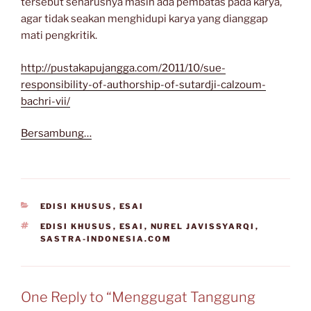
tersebut seharusnya masih ada pembatas pada karya,
agar tidak seakan menghidupi karya yang dianggap
mati pengkritik.
http://pustakapujangga.com/2011/10/sue-
responsibility-of-authorship-of-sutardji-calzoum-
bachri-vii/
Bersambung…
CATEGORIES
EDISI KHUSUS
,
ESAI
TAGS
EDISI KHUSUS
,
ESAI
,
NUREL JAVISSYARQI
,
SASTRA-INDONESIA.COM
One Reply to “Menggugat Tanggung