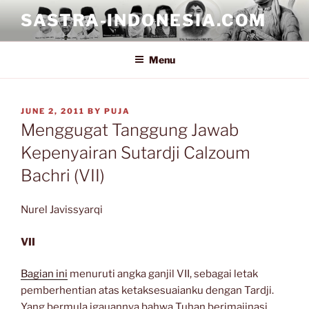
Skip
SASTRA-INDONESIA.COM
to
content
Menu
POSTED
JUNE 2, 2011
BY
PUJA
ON
Menggugat Tanggung Jawab
Kepenyairan Sutardji Calzoum
Bachri (VII)
Nurel Javissyarqi
VII
Bagian ini
menuruti angka ganjil VII, sebagai letak
pemberhentian atas ketaksesuaianku dengan Tardji.
Yang bermula igauannya bahwa Tuhan berimajinasi,