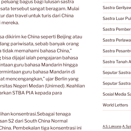
i peluang bagus bagi lulusan sastra
Sastra Gerilya
isata tersebut sangat beragam. Mulai
r dan travel untuk turis dari China
Sastra Luar Pu
i mereka.
Sastra Pember
sa dikirim ke China seperti Beijing atau
Sastra Perlaw
dang pariwisata, sebab banyak orang
ga tidak memahami bahasa China,”
Sastra Pesantr
bisa dijajal ialah pengajaran bahasa
Sastra Tanah A
intaan guru bahasa Mandarin hingga
permintaan guru bahasa Mandarin di
Seputar Sastra
gat mencengangkan,” ujar Berlin yang
Seputar Sastr
rsitas Negeri Medan (Unimed). Keahlian
iajarkan STBA PIA kepada para
Sosial Media S
World Letters
lihan konsentrasi.Sebagai tenaga
usan S2 dari South China Normal
A.S. Laksana
A. Sy
hina. Pembekalan tiga konsentrasi ini