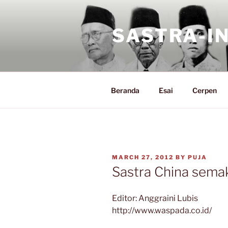
Skip
to
SASTRA-I
content
Beranda
Esai
Cerpen
POSTED
MARCH 27, 2012
BY
PUJA
ON
Sastra China semak
Editor: Anggraini Lubis
http://www.waspada.co.id/