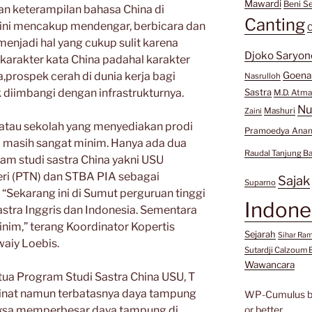
Mawardi
Beni Se
an keterampilan bahasa China di
Canting
 ini mencakup mendengar, berbicara dan
C
njadi hal yang cukup sulit karena
Djoko Saryon
arakter kata China padahal karakter
,prospek cerah di dunia kerja bagi
Goen
Nasrulloh
k diimbangi dengan infrastrukturnya.
Sastra
M.D. Atma
Nu
Mashuri
Zaini
s atau sekolah yang menyediakan prodi
Pramoedya Anan
a masih sangat minim. Hanya ada dua
Raudal Tanjung B
m studi sastra China yakni USU
eri (PTN) dan STBA PIA sebagai
Sajak
Suparno
“Sekarang ini di Sumut perguruan tinggi
Indone
tra Inggris dan Indonesia. Sementara
im,” terang Koordinator Kopertis
Sejarah
Sihar Ra
aiy Loebis.
Sutardji Calzoum 
Wawancara
Ketua Program Studi Sastra China USU, T
inat namun terbatasnya daya tampung
WP-Cumulus 
ksa memperbesar daya tampung di
or better.