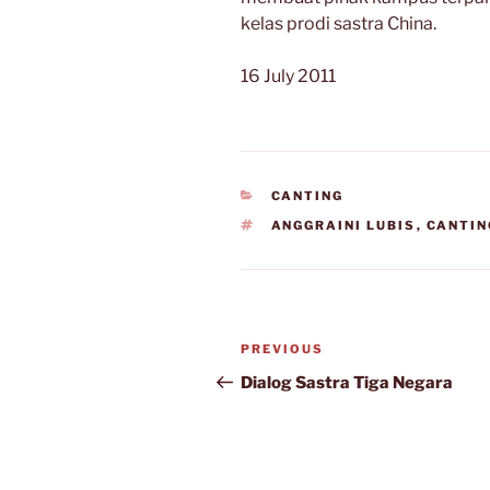
kelas prodi sastra China.
16 July 2011
CATEGORIES
CANTING
TAGS
ANGGRAINI LUBIS
,
CANTIN
Post
Previous
PREVIOUS
navigation
Post
Dialog Sastra Tiga Negara