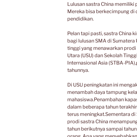
Lulusan sastra China memiliki p
Mereka bisa berkecimpung di du
pendidikan.
Pelan tapi pasti, sastra China k
bagi lulusan SMA di Sumatera U
tinggi yang menawarkan prodi 
Utara (USU) dan Sekolah Tingg
Internasional Asia (STBA-PIA)
tahunnya.
Di USU peningkatan ini menga
menambah daya tampung kelas
mahasiswa.Penambahan kapasita
dalam beberapa tahun terakhir 
terus meningkat.Sementara di 
prodi sastra China menampung
tahun berikutnya sampai tahun
orang. Apa yang menyebabkan 