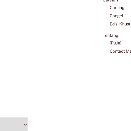
Canting
Cangel
Edisi Khus
Tentang
[PuJa]
Contact M