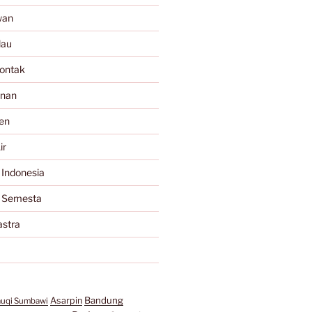
wan
lau
ontak
anan
en
ir
 Indonesia
a Semesta
astra
Bandung
Asarpin
auqi Sumbawi