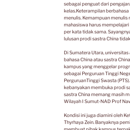
sebagai penguat dari pengajar
kelas.Keterampilan berbahasa
menulis. Kemampuan menulis me
mahasiswa harus mempelajari k
per kata tidak sama. Sayangnya
lulusan prodi sastra China tida
Di Sumatera Utara, universita
bahasa China atau sastra Chin
kampus yang menggelar progra
sebagai Perguruan Tinggi Neg
PerguruanTinggi Swasta (PTS). 
kebanyakan membuka prodi sas
sastra China memang masih min
Wilayah I Sumut-NAD Prof Naw
Kondisi ini juga diamini oleh 
Thyrhaya Zein. Banyaknya pem
membuat pihak kampus terpa