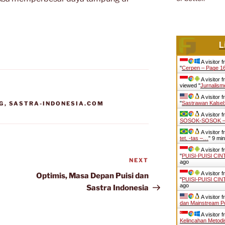
L
A visitor 
"
Cerpen – Page 16
A visitor 
viewed "
Jurnalism
A visitor 
G
,
SASTRA-INDONESIA.COM
"
Sastrawan Kalsel:
A visitor 
SOSOK-SOSOK – S
A visitor 
tet, -tas –…
"
9 mi
A visitor 
"
PUISI-PUISI CI
NEXT
Next
ago
Post
A visitor 
Optimis, Masa Depan Puisi dan
"
PUISI-PUISI CI
ago
Sastra Indonesia
A visitor 
dan Mainstream Po
A visitor 
Kelincahan Metod