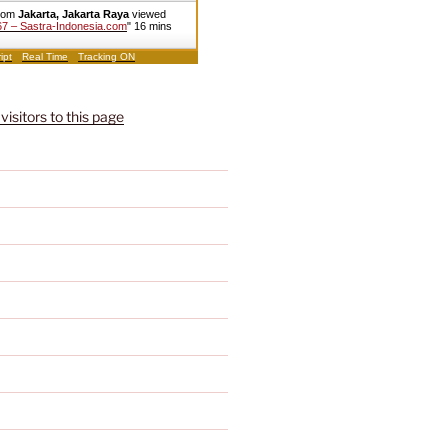
from
Jakarta, Jakarta Raya
viewed
7 – Sastra-Indonesia.com
"
16 mins
ipt
Real Time
Tracking ON