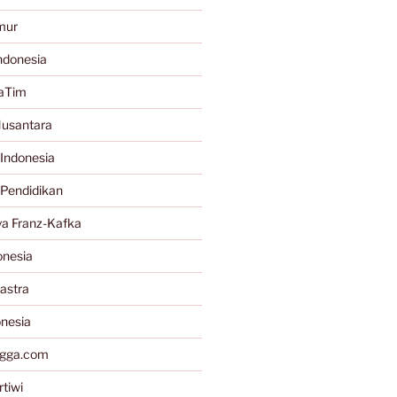
mur
ndonesia
JaTim
Nusantara
Indonesia
 Pendidikan
a Franz-Kafka
onesia
astra
onesia
gga.com
tiwi