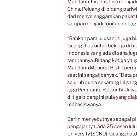
Mandarin. Ini jelas bisa menjad
China. Peluang di bidang pariw
dari menyelenggarakan paket tu
sampai menjadi tour guidebag
“Bahkan para lulusan ini juga bi
Guangzhou untuk bekerja di bi
Indonesia yang ada di sana ju
tambahnya. Bidang ketiga yang 
Mandarin.Menurut Berlin perm
saat ini sangat banyak. “Data 
seluruh dunia sekarang ini san
juga Pembantu Rektor IV Unive
di tiga bidang ini pula yang d
mahasiswanya.
Berlin menyebutnya sebagai pi
pengajarnya, ada 25 dosen lul
University (SCNU), Guangzhou,C