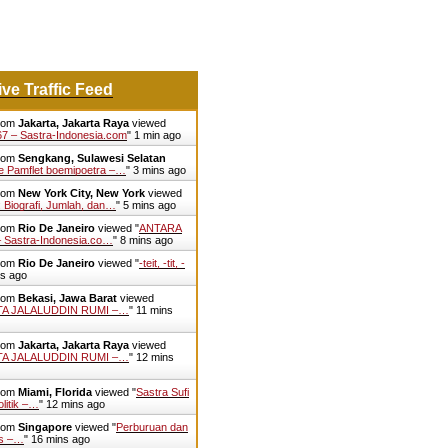
ive Traffic Feed
from
Jakarta, Jakarta Raya
viewed
7 – Sastra-Indonesia.com
"
1 min ago
from
Sengkang, Sulawesi Selatan
e Pamflet boemipoetra –…
"
3 mins ago
from
New York City, New York
viewed
 Biografi, Jumlah, dan…
"
5 mins ago
from
Rio De Janeiro
viewed "
ANTARA
astra-Indonesia.co…
"
8 mins ago
from
Rio De Janeiro
viewed "
-teit, -tit, -
ns ago
from
Bekasi, Jawa Barat
viewed
NTA JALALUDDIN RUMI –…
"
11 mins
from
Jakarta, Jakarta Raya
viewed
NTA JALALUDDIN RUMI –…
"
12 mins
from
Miami, Florida
viewed "
Sastra Sufi
litik –…
"
12 mins ago
from
Singapore
viewed "
Perburuan dan
is –…
"
16 mins ago