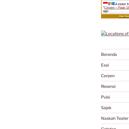
A visitor 
"
Cerpen – Page 16
ago
Get Scr
Beranda
Esai
Cerpen
Resensi
Puisi
Sajak
Naskah Teater
Catatan