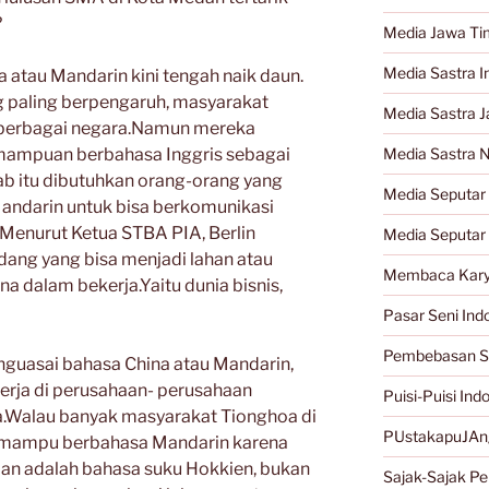
?
Media Jawa Ti
Media Sastra I
atau Mandarin kini tengah naik daun.
g paling berpengaruh, masyarakat
Media Sastra 
 berbagai negara.Namun mereka
mampuan berbahasa Inggris sebagai
Media Sastra 
bab itu dibutuhkan orang-orang yang
Media Seputar 
andarin untuk bisa berkomunikasi
Menurut Ketua STBA PIA, Berlin
Media Seputar
idang yang bisa menjadi lahan atau
Membaca Kary
na dalam bekerja.Yaitu dunia bisnis,
Pasar Seni Ind
Pembebasan S
nguasai bahasa China atau Mandarin,
erja di perusahaan- perusahaan
Puisi-Puisi Ind
a.Walau banyak masyarakat Tionghoa di
PUstakapuJAn
k mampu berbahasa Mandarin karena
an adalah bahasa suku Hokkien, bukan
Sajak-Sajak Per