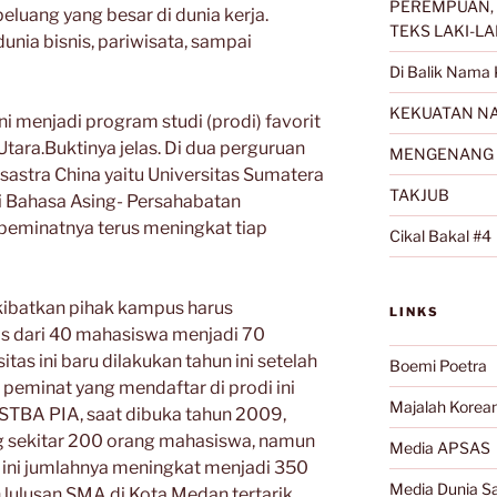
PEREMPUAN, 
eluang yang besar di dunia kerja.
TEKS LAKI-LA
nia bisnis, pariwisata, sampai
Di Balik Nama 
KEKUATAN NA
ini menjadi program studi (prodi) favorit
tara.Buktinya jelas. Di dua perguruan
MENGENANG 
sastra China yaitu Universitas Sumatera
TAKJUB
i Bahasa Asing- Persahabatan
,peminatnya terus meningkat tiap
Cikal Bakal #4
kibatkan pihak kampus harus
LINKS
 dari 40 mahasiswa menjadi 70
s ini baru dilakukan tahun ini setelah
Boemi Poetra
peminat yang mendaftar di prodi ini
Majalah Korea
STBA PIA, saat dibuka tahun 2009,
 sekitar 200 orang mahasiswa, namun
Media APSAS
 ini jumlahnya meningkat menjadi 350
Media Dunia Sa
lulusan SMA di Kota Medan tertarik