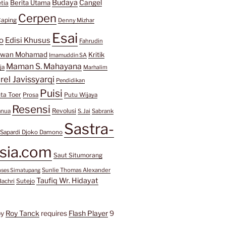
Budaya
Berita Utama
Cangel
tia
Cerpen
aping
Denny Mizhar
Esai
o
Edisi Khusus
Fahrudin
awan Mohamad
Kritik
Imamuddin SA
Maman S. Mahayana
ja
Marhalim
rel Javissyarqi
Pendidikan
Puisi
ta Toer
Prosa
Putu Wijaya
Resensi
Revolusi
anua
S. Jai
Sabrank
Sastra-
Sapardi Djoko Damono
sia.com
Saut Situmorang
Sunlie Thomas Alexander
mses Simatupang
Taufiq Wr. Hidayat
Sutejo
Bachri
by
Roy Tanck
requires
Flash Player
9