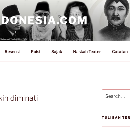
NDONESIA.COM
Resensi
Puisi
Sajak
Naskah Teater
Catatan
Search
in diminati
for:
TULISAN TE