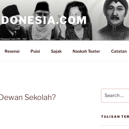
NDONESIA.COM
Resensi
Puisi
Sajak
Naskah Teater
Catatan
Search
 Dewan Sekolah?
for:
TULISAN TE