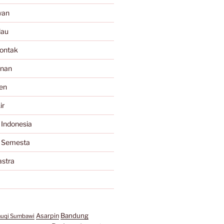
wan
lau
ontak
anan
en
ir
 Indonesia
a Semesta
astra
Bandung
Asarpin
auqi Sumbawi