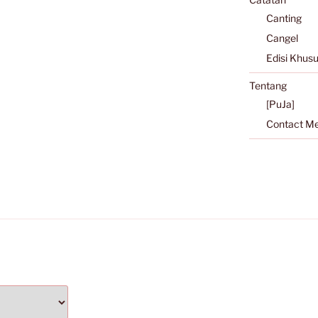
Canting
Cangel
Edisi Khus
Tentang
[PuJa]
Contact M