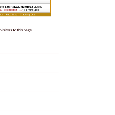
from
San Rafael, Mendoza
viewed
tra Terjemahan –…
"
34 mins ago
ipt
Real Time
Tracking ON