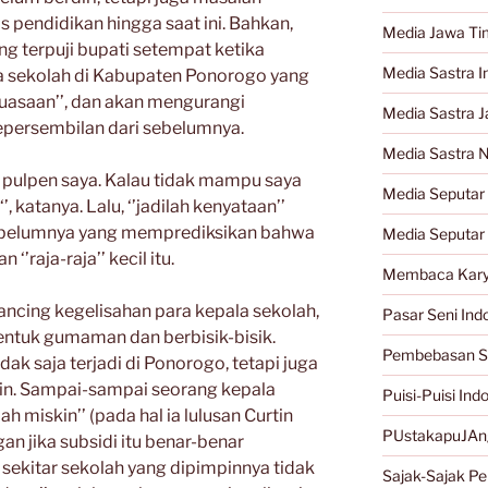
 pendidikan hingga saat ini. Bahkan,
Media Jawa Ti
g terpuji bupati setempat ketika
Media Sastra I
a sekolah di Kabupaten Ponorogo yang
asaan’’, dan akan mengurangi
Media Sastra 
epersembilan dari sebelumnya.
Media Sastra 
 pulpen saya. Kalau tidak mampu saya
Media Seputar 
 katanya. Lalu, ‘’jadilah kenyataan’’
ebelumnya yang memprediksikan bahwa
Media Seputar
’raja-raja’’ kecil itu.
Membaca Kary
ncing kegelisahan para kepala sekolah,
Pasar Seni Ind
ntuk gumaman dan berbisik-bisik.
Pembebasan S
ak saja terjadi di Ponorogo, tetapi juga
ain. Sampai-sampai seorang kepala
Puisi-Puisi Ind
h miskin’’ (pada hal ia lulusan Curtin
PUstakapuJAn
gan jika subsidi itu benar-benar
 sekitar sekolah yang dipimpinnya tidak
Sajak-Sajak Per