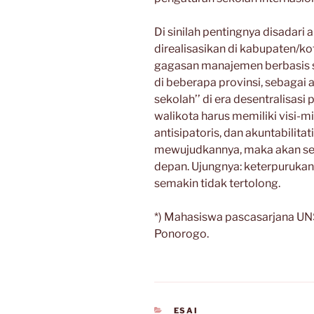
Di sinilah pentingnya disadar
direalisasikan di kabupaten/kot
gagasan manajemen berbasis s
di beberapa provinsi, sebagai 
sekolah’’ di era desentralisasi 
walikota harus memiliki visi-mi
antisipatoris, dan akuntabilita
mewujudkannya, maka akan sem
depan. Ujungnya: keterpuruka
semakin tidak tertolong.
*) Mahasiswa pascasarjana UN
Ponorogo.
CATEGORIES
ESAI