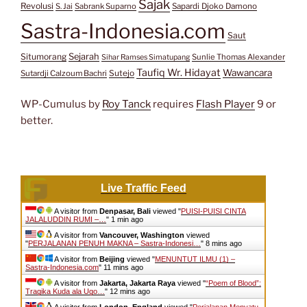
Sajak
Revolusi
S. Jai
Sabrank Suparno
Sapardi Djoko Damono
Sastra-Indonesia.com
Saut
Situmorang
Sejarah
Sunlie Thomas Alexander
Sihar Ramses Simatupang
Taufiq Wr. Hidayat
Wawancara
Sutejo
Sutardji Calzoum Bachri
WP-Cumulus by
Roy Tanck
requires
Flash Player
9 or
better.
Live Traffic Feed
A visitor from
Denpasar, Bali
viewed "
PUISI-PUISI CINTA
JALALUDDIN RUMI –…
"
1 min ago
A visitor from
Vancouver, Washington
viewed
"
PERJALANAN PENUH MAKNA – Sastra-Indonesi…
"
8 mins ago
A visitor from
Beijing
viewed "
MENUNTUT ILMU (1) –
Sastra-Indonesia.com
"
11 mins ago
A visitor from
Jakarta, Jakarta Raya
viewed "
“Poem of Blood”:
Tragika Kuda ala Ugo…
"
12 mins ago
A visitor from
London, England
viewed "
Perjalanan Menyatu