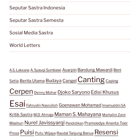
Seputar Sastra Indonesia
Seputar Sastra Semesta
Sosial Media Sastra
World Letters
Bandung Mawardi
Asarpin
Beni
A.S. Laksana
A. Syauqi Sumbawi
Canting
Budaya
Berita Utama
Cangel
Setia
Caping
Cerpen
Djoko Saryono
Edisi Khusus
Denny Mizhar
Esai
Goenawan Mohamad
Fahrudin Nasrulloh
Imamuddin SA
Maman S. Mahayana
Kritik Sastra
M.D. Atmaja
Marhalim Zaini
Nurel Javissyarqi
Pramoedya Ananta Toer
Mashuri
Pendidikan
Resensi
Puisi
Prosa
Putu Wijaya
Raudal Tanjung Banua