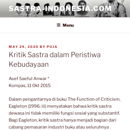
Skip
SASTRA-INDONESIA.COM
to
content
Menu
POSTED
MAY 29, 2020
BY
PUJA
ON
Kritik Sastra dalam Peristiwa
Kebudayaan
Asef Saeful Anwar *
Kompas, 11 Okt 2015
Dalam pengantarnya di buku The Function of Criticism,
Eagleton (1996: iii) menyatakan bahwa kritik sastra
dewasa ini tidak memiliki fungsi sosial yang substantif.
Bagi Eagleton, kritik sastra hanya menjadi bagian dari
cabang pemasaran industri buku atau seluruhnya