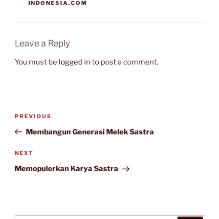
INDONESIA.COM
Leave a Reply
You must be
logged in
to post a comment.
Post
Previous
PREVIOUS
navigation
Post
Membangun Generasi Melek Sastra
Next
NEXT
Post
Memopulerkan Karya Sastra