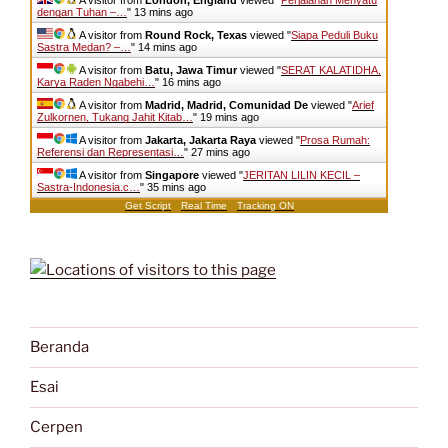
dengan Tuhan –…
"
13 mins ago
A visitor from
Round Rock, Texas
viewed "
Siapa Peduli Buku
Sastra Medan? –…
"
14 mins ago
A visitor from
Batu, Jawa Timur
viewed "
SERAT KALATIDHA,
Karya Raden Ngabehi…
"
16 mins ago
A visitor from
Madrid, Madrid, Comunidad De
viewed "
Arief
Zulkornen, Tukang Jahit Kitab…
"
19 mins ago
A visitor from
Jakarta, Jakarta Raya
viewed "
Prosa Rumah:
Referensi dan Representasi…
"
27 mins ago
A visitor from
Singapore
viewed "
JERITAN LILIN KECIL –
Sastra-Indonesia.c…
"
35 mins ago
Get Script
Real Time
Tracking ON
Beranda
Esai
Cerpen