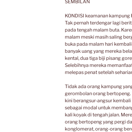
SEMBILAN
KONDISI keamanan kampung Pe
Tak pernah terdengar lagi beri
pada tengah malam buta. Karen
malam meski masih saling be
buka pada malam hari kembali 
banyak uang yang mereka belanj
kental, dua tiga biji pisang g
Selebihnya mereka memanfaatk
melepas penat setelah seharian
Tidak ada orang kampung yang
gerombolan orang bertopeng.
kini berangsur-angsur kembali
sebagai modal untuk membang
kali koyak di tengah jalan. Me
orang bertopeng yang pergi dar
konglomerat, orang-orang berd