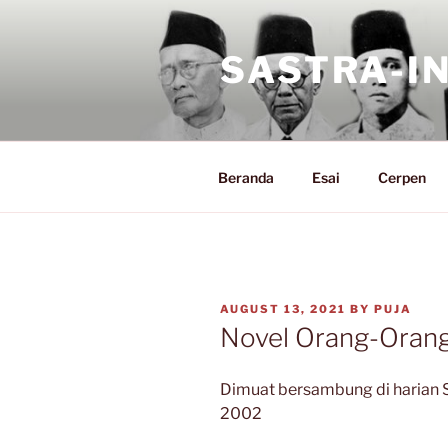
Skip
to
SASTRA-I
content
Beranda
Esai
Cerpen
POSTED
AUGUST 13, 2021
BY
PUJA
ON
Novel Orang-Orang
Dimuat bersambung di harian S
2002