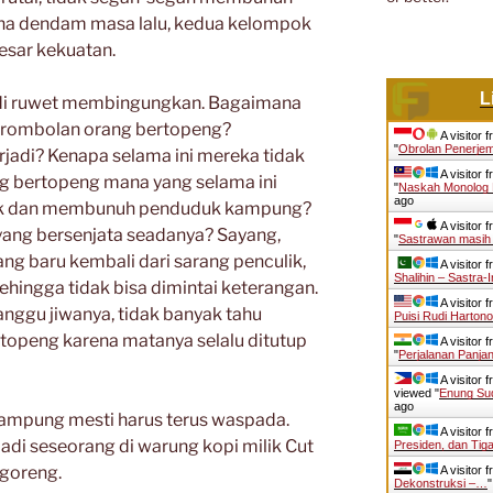
rena dendam masa lalu, kedua kelompok
esar kekuatan.
L
adi ruwet membingungkan. Bagaimana
rombolan orang bertopeng?
A visitor 
"
Obrolan Penerje
rjadi? Kenapa selama ini mereka tidak
A visitor 
g bertopeng mana yang selama ini
"
Naskah Monolog
ago
k dan membunuh penduduk kampung?
A visitor 
yang bersenjata seadanya? Sayang,
"
Sastrawan masih
ng baru kembali dari sarang penculik,
A visitor 
Shalihin – Sastra
sehingga tidak bisa dimintai keterangan.
A visitor 
anggu jiwanya, tidak banyak tahu
Puisi Rudi Harton
topeng karena matanya selalu ditutup
A visitor 
"
Perjalanan Panja
A visitor 
viewed "
Enung Sud
ago
ampung mesti harus terus waspada.
A visitor 
 jadi seseorang di warung kopi milik Cut
Presiden, dan Tig
 goreng.
A visitor 
Dekonstruksi –…