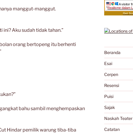
A visitor 
u hanya manggut-manggut.
"
Realisme dalam 
Get Scr
 ini? Aku sudah tidak tahan.”
lan orang bertopeng itu berhenti
”
Beranda
Esai
Cerpen
Resensi
akukan?”
Puisi
Sajak
ngangkat bahu sambil menghempaskan
Naskah Teater
Catatan
t Hindar pemilik warung tiba-tiba