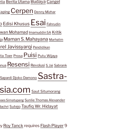
Budaya
Berita Utama
Cangel
tia
Cerpen
aping
Denny Mizhar
Esai
o
Edisi Khusus
Fahrudin
awan Mohamad
Kritik
Imamuddin SA
Maman S. Mahayana
ja
Marhalim
rel Javissyarqi
Pendidikan
Puisi
ta Toer
Prosa
Putu Wijaya
Resensi
Revolusi
anua
S. Jai
Sabrank
Sastra-
Sapardi Djoko Damono
sia.com
Saut Situmorang
Sunlie Thomas Alexander
mses Simatupang
Taufiq Wr. Hidayat
Sutejo
Bachri
by
Roy Tanck
requires
Flash Player
9