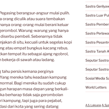
Sastra Gerilya
gasing berangsur-angsur mulai pulih.
Sastra Luar Pu
ta orang diculik atau suara tembakan
Sastra Pember
anya orang-orang mulai berani keluar
rgerombol. Warung-warung yang hanya
Sastra Perlaw
diserbu pembeli. Sebenarnya tidak
akan di situ, kecuali untuk segelas kopi
Sastra Pesantr
oreng atau empat bungkus kacang rebus.
Sastra Tanah A
an tempat itu sebagai ajang ngobrol,
 bekerja di sawah atau ladang.
Seputar Sastra
Seputar Sastr
 tahu persis kemana perginya
 Yang mereka tahu keadaan kampung
Sosial Media S
 normal. Bagi mereka itu sudah cukup
World Letters
un harapan masa depan yang berkali-
reka berharap tidak saja gerombolan
i kampung, tapi juga para pejabat,
A.S. Laksana
A. Sy
asi dari kota yang sering datang