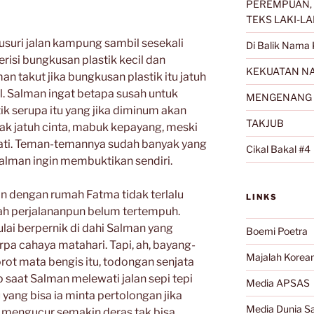
PEREMPUAN, 
TEKS LAKI-LA
usuri jalan kampung sambil sesekali
Di Balik Nama 
risi bungkusan plastik kecil dan
KEKUATAN NA
n takut jika bungkusan plastik itu jatuh
tal. Salman ingat betapa susah untuk
MENGENANG 
 serupa itu yang jika diminum akan
TAKJUB
 jatuh cinta, mabuk kepayang, meski
ati. Teman-temannya sudah banyak yang
Cikal Bakal #4
Salman ingin membuktikan sendiri.
n dengan rumah Fatma tidak terlalu
LINKS
gah perjalananpun belum tertempuh.
ulai berpernik di dahi Salman yang
Boemi Poetra
pa cahaya matahari. Tapi, ah, bayang-
Majalah Korea
rot mata bengis itu, todongan senjata
p saat Salman melewati jalan sepi tepi
Media APSAS
u yang bisa ia minta pertolongan jika
Media Dunia Sa
in mengucur semakin deras tak bisa