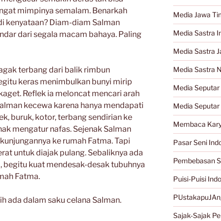
ingat mimpinya semalam. Benarkah
Media Jawa Ti
di kenyataan? Diam-diam Salman
Media Sastra I
hindar dari segala macam bahaya. Paling
Media Sastra 
agak terbang dari balik rimbun
Media Sastra 
gitu keras menimbulkan bunyi mirip
Media Seputar 
kaget. Reflek ia meloncat mencari arah
a Salman kecewa karena hanya mendapati
Media Seputar
k, buruk, kotor, terbang sendirian ke
Membaca Kary
nak mengatur nafas. Sejenak Salman
kunjungannya ke rumah Fatma. Tapi
Pasar Seni Ind
rat untuk diajak pulang. Sebaliknya ada
Pembebasan S
, begitu kuat mendesak-desak tubuhnya
umah Fatma.
Puisi-Puisi Ind
PUstakapuJAn
sih ada dalam saku celana Salman.
Sajak-Sajak Per