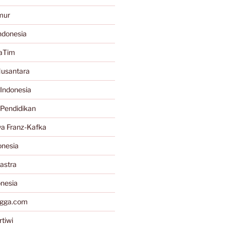
mur
ndonesia
JaTim
Nusantara
Indonesia
 Pendidikan
a Franz-Kafka
onesia
astra
onesia
gga.com
tiwi