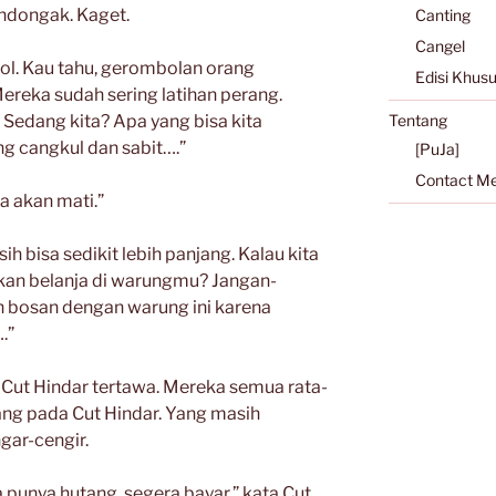
ndongak. Kaget.
Canting
Cangel
yol. Kau tahu, gerombolan orang
Edisi Khus
Mereka sudah sering latihan perang.
 Sedang kita? Apa yang bisa kita
Tentang
ng cangkul dan sabit….”
[PuJa]
Contact M
ga akan mati.”
ih bisa sedikit lebih panjang. Kalau kita
akan belanja di warungmu? Jangan-
 bosan dengan warung ini karena
.”
Cut Hindar tertawa. Mereka semua rata-
ang pada Cut Hindar. Yang masih
gar-cengir.
 punya hutang, segera bayar,” kata Cut