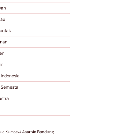
wan
lau
ontak
anan
en
ir
 Indonesia
a Semesta
astra
Bandung
Asarpin
auqi Sumbawi