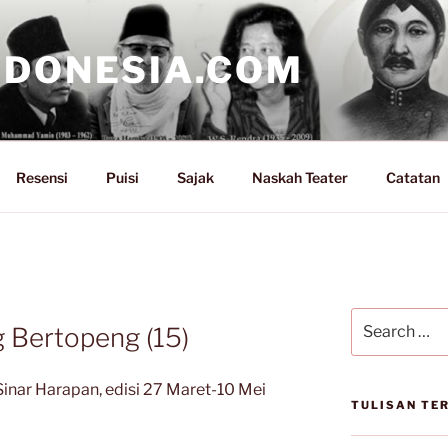
NDONESIA.COM
Resensi
Puisi
Sajak
Naskah Teater
Catatan
Search
 Bertopeng (15)
for:
inar Harapan, edisi 27 Maret-10 Mei
TULISAN TE