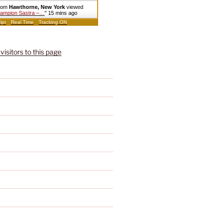
from
Hawthorne, New York
viewed
Lampion Sastra –…
"
15 mins ago
ipt
Real Time
Tracking ON