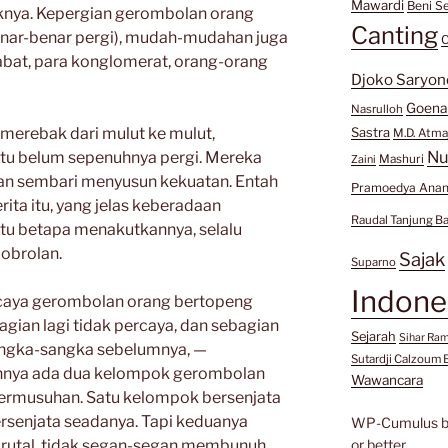
Mawardi
Beni Se
nya. Kepergian gerombolan orang
Canting
enar-benar pergi), mudah-mudahan juga
C
jabat, para konglomerat, orang-orang
Djoko Saryon
Goen
Nasrulloh
i merebak dari mulut ke mulut,
Sastra
M.D. Atma
Nu
tu belum sepenuhnya pergi. Mereka
Mashuri
Zaini
tan sembari menyusun kekuatan. Entah
Pramoedya Anan
ita itu, yang jelas keberadaan
Raudal Tanjung B
tu betapa menakutkannya, selalu
 obrolan.
Sajak
Suparno
Indone
rcaya gerombolan orang bertopeng
agian lagi tidak percaya, dan sebagian
Sejarah
Sihar Ra
isangka-sangka sebelumnya, —
Sutardji Calzoum 
nya ada dua kelompok gerombolan
Wawancara
bermusuhan. Satu kelompok bersenjata
ersenjata seadanya. Tapi keduanya
WP-Cumulus 
brutal, tidak segan-segan membunuh
or better.