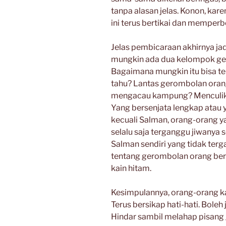
tanpa alasan jelas. Konon, ka
ini terus bertikai dan memperb
Jelas pembicaraan akhirnya j
mungkin ada dua kelompok ge
Bagaimana mungkin itu bisa te
tahu? Lantas gerombolan oran
mengacau kampung? Menculi
Yang bersenjata lengkap atau 
kecuali Salman, orang-orang ya
selalu saja terganggu jiwanya 
Salman sendiri yang tidak terg
tentang gerombolan orang ber
kain hitam.
Kesimpulannya, orang-orang k
Terus bersikap hati-hati. Boleh
Hindar sambil melahap pisang