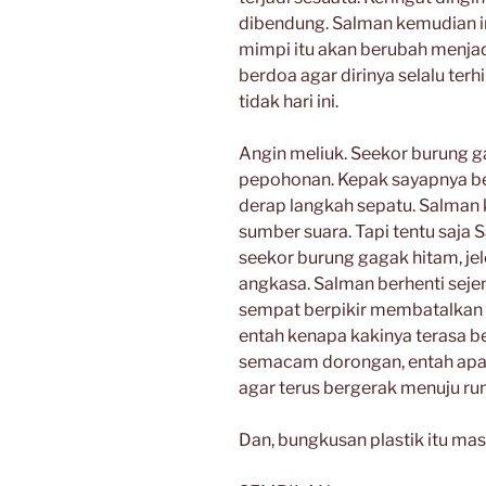
dibendung. Salman kemudian 
mimpi itu akan berubah menja
berdoa agar dirinya selalu ter
tidak hari ini.
Angin meliuk. Seekor burung g
pepohonan. Kepak sayapnya be
derap langkah sepatu. Salman 
sumber suara. Tapi tentu saj
seekor burung gagak hitam, jele
angkasa. Salman berhenti seje
sempat berpikir membatalkan 
entah kenapa kakinya terasa be
semacam dorongan, entah apa
agar terus bergerak menuju r
Dan, bungkusan plastik itu ma