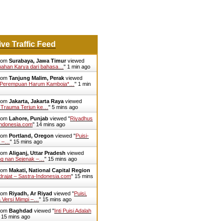
ive Traffic Feed
from
Surabaya, Jawa Timur
viewed
mahan Karya dari bahasa…
"
1 min ago
from
Tanjung Malim, Perak
viewed
 Perempuan Harum Kamboja*…
"
1 min
from
Jakarta, Jakarta Raya
viewed
 Trauma Terjun ke…
"
5 mins ago
from
Lahore, Punjab
viewed "
Riyadhus
-Indonesia.com
"
14 mins ago
from
Portland, Oregon
viewed "
Puisi-
o –…
"
15 mins ago
from
Aliganj, Uttar Pradesh
viewed
ng nan Sejenak –…
"
15 mins ago
from
Makati, National Capital Region
rajat – Sastra-Indonesia.com
"
15 mins
from
Riyadh, Ar Riyad
viewed "
Puisi,
a Versi Mimpi –…
"
15 mins ago
from
Baghdad
viewed "
Inti Puisi Adalah
"
15 mins ago