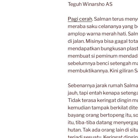
Teguh Winarsho AS
Pagi cerah
. Salman terus meny
meraba saku celananya yang be
amplop warna merah hati. Salma
di jalan. Misinya bisa gagal to
mendapatkan bungkusan plastik
membuat si peminum mendadak
sebelumnya benci setengah m
membuktikannya. Kini giliran 
Sebenarnya jarak rumah Salma
jauh, tapi entah kenapa seten
Tidak terasa keringat dingin m
kemudian tampak berkilat diter
bayang orang bertopeng itu, so
itu, tiba-tiba datang menyerga
hutan. Tak ada orang lain di sit
terjadi sesuatu. Keringat ding