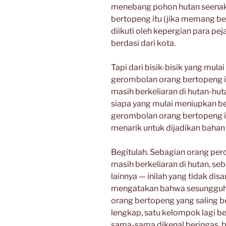
menebang pohon hutan seenak
bertopeng itu (jika memang b
diikuti oleh kepergian para pe
berdasi dari kota.
Tapi dari bisik-bisik yang mula
gerombolan orang bertopeng i
masih berkeliaran di hutan-hu
siapa yang mulai meniupkan ber
gerombolan orang bertopeng i
menarik untuk dijadikan bahan
Begitulah. Sebagian orang pe
masih berkeliaran di hutan, seb
lainnya — inilah yang tidak d
mengatakan bahwa sesungguh
orang bertopeng yang saling 
lengkap, satu kelompok lagi b
sama-sama dikenal beringas, 