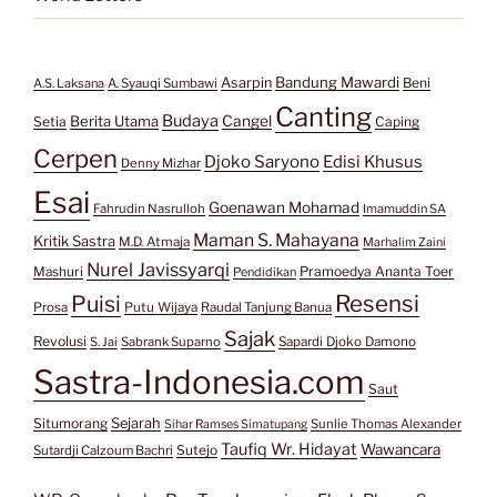
Bandung Mawardi
Asarpin
Beni
A.S. Laksana
A. Syauqi Sumbawi
Canting
Budaya
Berita Utama
Cangel
Setia
Caping
Cerpen
Djoko Saryono
Edisi Khusus
Denny Mizhar
Esai
Goenawan Mohamad
Fahrudin Nasrulloh
Imamuddin SA
Maman S. Mahayana
Kritik Sastra
M.D. Atmaja
Marhalim Zaini
Nurel Javissyarqi
Pramoedya Ananta Toer
Mashuri
Pendidikan
Resensi
Puisi
Prosa
Putu Wijaya
Raudal Tanjung Banua
Sajak
Revolusi
S. Jai
Sabrank Suparno
Sapardi Djoko Damono
Sastra-Indonesia.com
Saut
Situmorang
Sejarah
Sunlie Thomas Alexander
Sihar Ramses Simatupang
Taufiq Wr. Hidayat
Wawancara
Sutejo
Sutardji Calzoum Bachri