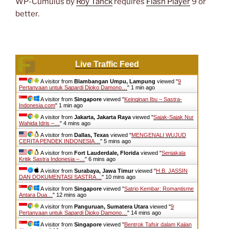
WP-Cumulus by
Roy Tanck
requires
Flash Player
9 or
better.
Live Traffic Feed
A visitor from
Blambangan Umpu, Lampung
viewed "
9
Pertanyaan untuk Sapardi Djoko Damono…
"
1 min ago
A visitor from
Singapore
viewed "
Keinginan Ibu – Sastra-
Indonesia.com
"
1 min ago
A visitor from
Jakarta, Jakarta Raya
viewed "
Sajak-Sajak Nur
Wahida Idris –…
"
4 mins ago
A visitor from
Dallas, Texas
viewed "
MENGENALI WUJUD
CERITA PENDEK INDONESIA…
"
5 mins ago
A visitor from
Fort Lauderdale, Florida
viewed "
Senjakala
Kritik Sastra Indonesia –…
"
6 mins ago
A visitor from
Surabaya, Jawa Timur
viewed "
H.B. JASSIN
DAN DOKUMENTASI SASTRA…
"
10 mins ago
A visitor from
Singapore
viewed "
Satrio Kembar: Romantisme
Antara Dua…
"
12 mins ago
A visitor from
Panguruan, Sumatera Utara
viewed "
9
Pertanyaan untuk Sapardi Djoko Damono…
"
14 mins ago
A visitor from
Singapore
viewed "
Bentrok Tafsir dalam Kajian