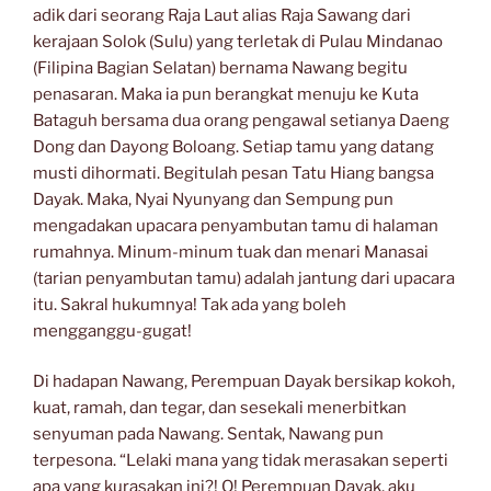
adik dari seorang Raja Laut alias Raja Sawang dari
kerajaan Solok (Sulu) yang terletak di Pulau Mindanao
(Filipina Bagian Selatan) bernama Nawang begitu
penasaran. Maka ia pun berangkat menuju ke Kuta
Bataguh bersama dua orang pengawal setianya Daeng
Dong dan Dayong Boloang. Setiap tamu yang datang
musti dihormati. Begitulah pesan Tatu Hiang bangsa
Dayak. Maka, Nyai Nyunyang dan Sempung pun
mengadakan upacara penyambutan tamu di halaman
rumahnya. Minum-minum tuak dan menari Manasai
(tarian penyambutan tamu) adalah jantung dari upacara
itu. Sakral hukumnya! Tak ada yang boleh
mengganggu-gugat!
Di hadapan Nawang, Perempuan Dayak bersikap kokoh,
kuat, ramah, dan tegar, dan sesekali menerbitkan
senyuman pada Nawang. Sentak, Nawang pun
terpesona. “Lelaki mana yang tidak merasakan seperti
apa yang kurasakan ini?! O! Perempuan Dayak, aku