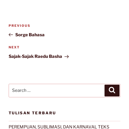
Post
Previous
PREVIOUS
navigation
Post
Sorge Bahasa
Next
NEXT
Post
Sajak-Sajak Raedu Basha
Search
Search
for:
TULISAN TERBARU
PEREMPUAN, SUBLIMASI, DAN KARNAVAL TEKS