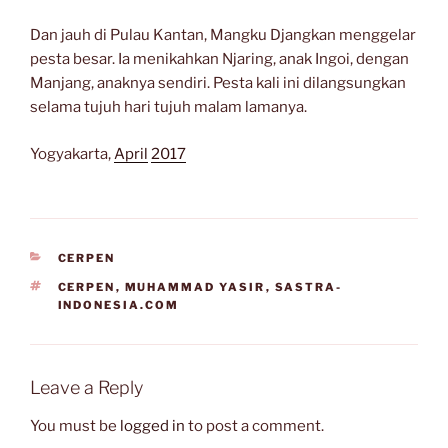
Dan jauh di Pulau Kantan, Mangku Djangkan menggelar
pesta besar. Ia menikahkan Njaring, anak Ingoi, dengan
Manjang, anaknya sendiri. Pesta kali ini dilangsungkan
selama tujuh hari tujuh malam lamanya.
Yogyakarta,
April
2017
CATEGORIES
CERPEN
TAGS
CERPEN
,
MUHAMMAD YASIR
,
SASTRA-
INDONESIA.COM
Leave a Reply
You must be
logged in
to post a comment.