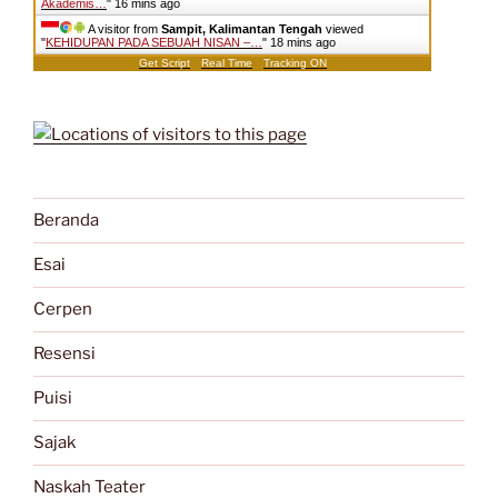
Akademis…
"
16 mins ago
A visitor from
Sampit, Kalimantan Tengah
viewed
"
KEHIDUPAN PADA SEBUAH NISAN –…
"
18 mins ago
Get Script
Real Time
Tracking ON
Beranda
Esai
Cerpen
Resensi
Puisi
Sajak
Naskah Teater