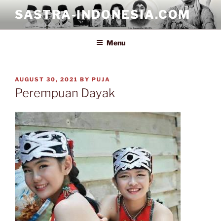
Skip
SASTRA-INDONESIA.COM
to
content
Menu
POSTED
AUGUST 30, 2021
BY
PUJA
ON
Perempuan Dayak