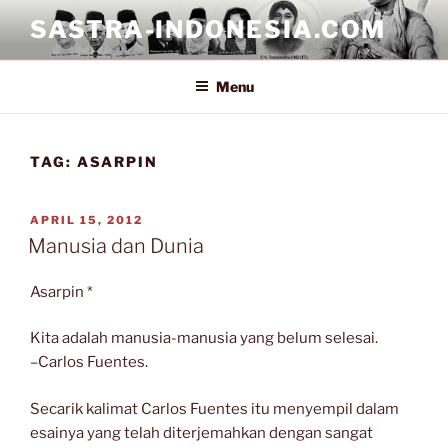
Skip
SASTRA-INDONESIA.COM
to
content
Menu
TAG:
ASARPIN
POSTED
APRIL 15, 2012
ON
Manusia dan Dunia
Asarpin *
Kita adalah manusia-manusia yang belum selesai.
–Carlos Fuentes.
Secarik kalimat Carlos Fuentes itu menyempil dalam
esainya yang telah diterjemahkan dengan sangat