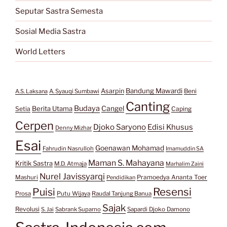
Seputar Sastra Semesta
Sosial Media Sastra
World Letters
Bandung Mawardi
Asarpin
Beni
A.S. Laksana
A. Syauqi Sumbawi
Canting
Budaya
Berita Utama
Cangel
Setia
Caping
Cerpen
Djoko Saryono
Edisi Khusus
Denny Mizhar
Esai
Goenawan Mohamad
Fahrudin Nasrulloh
Imamuddin SA
Maman S. Mahayana
Kritik Sastra
M.D. Atmaja
Marhalim Zaini
Nurel Javissyarqi
Pramoedya Ananta Toer
Mashuri
Pendidikan
Resensi
Puisi
Prosa
Putu Wijaya
Raudal Tanjung Banua
Sajak
Revolusi
S. Jai
Sabrank Suparno
Sapardi Djoko Damono