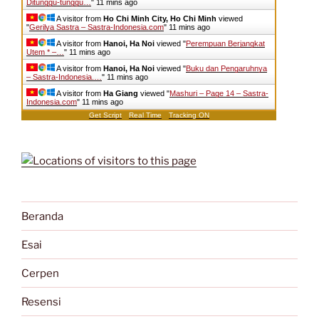
Ditunggu-tunggu…
"
11 mins ago
A visitor from
Ho Chi Minh City, Ho Chi Minh
viewed
"
Gerilya Sastra – Sastra-Indonesia.com
"
11 mins ago
A visitor from
Hanoi, Ha Noi
viewed "
Perempuan Berjangkat
Utem * –…
"
11 mins ago
A visitor from
Hanoi, Ha Noi
viewed "
Buku dan Pengaruhnya
– Sastra-Indonesia.…
"
11 mins ago
A visitor from
Ha Giang
viewed "
Mashuri – Page 14 – Sastra-
Indonesia.com
"
11 mins ago
Get Script
Real Time
Tracking ON
Beranda
Esai
Cerpen
Resensi