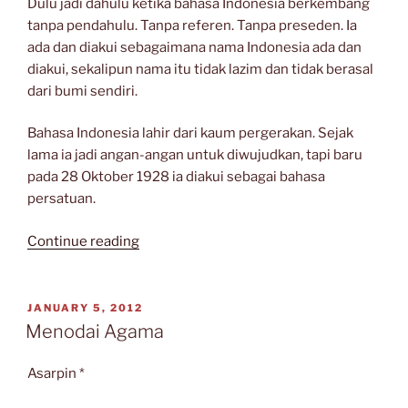
Dulu jadi dahulu ketika bahasa Indonesia berkembang
tanpa pendahulu. Tanpa referen. Tanpa preseden. Ia
ada dan diakui sebagaimana nama Indonesia ada dan
diakui, sekalipun nama itu tidak lazim dan tidak berasal
dari bumi sendiri.
Bahasa Indonesia lahir dari kaum pergerakan. Sejak
lama ia jadi angan-angan untuk diwujudkan, tapi baru
pada 28 Oktober 1928 ia diakui sebagai bahasa
persatuan.
“Indonesianisasi
Continue reading
Istilah”
POSTED
JANUARY 5, 2012
ON
Menodai Agama
Asarpin *