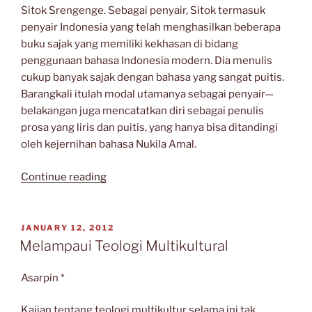
Sitok Srengenge. Sebagai penyair, Sitok termasuk
penyair Indonesia yang telah menghasilkan beberapa
buku sajak yang memiliki kekhasan di bidang
penggunaan bahasa Indonesia modern. Dia menulis
cukup banyak sajak dengan bahasa yang sangat puitis.
Barangkali itulah modal utamanya sebagai penyair—
belakangan juga mencatatkan diri sebagai penulis
prosa yang liris dan puitis, yang hanya bisa ditandingi
oleh kejernihan bahasa Nukila Amal.
“Sajak
Continue reading
sebagai
Pertaruhan
Berbahasa”
POSTED
JANUARY 12, 2012
ON
Melampaui Teologi Multikultural
Asarpin *
Kajian tentang teologi multikultur selama ini tak