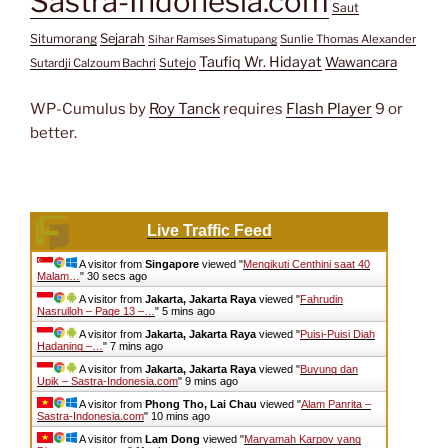
Sastra-Indonesia.com
Saut
Situmorang
Sejarah
Sunlie Thomas Alexander
Sihar Ramses Simatupang
Taufiq Wr. Hidayat
Wawancara
Sutejo
Sutardji Calzoum Bachri
WP-Cumulus by
Roy Tanck
requires
Flash Player
9 or
better.
Live Traffic Feed
A visitor from
Singapore
viewed "
Mengikuti Centhini saat 40
Malam…
"
31 secs ago
A visitor from
Jakarta, Jakarta Raya
viewed "
Fahrudin
Nasrulloh – Page 13 –…
"
5 mins ago
A visitor from
Jakarta, Jakarta Raya
viewed "
Puisi-Puisi Diah
Hadaning –…
"
7 mins ago
A visitor from
Jakarta, Jakarta Raya
viewed "
Buyung dan
Upik – Sastra-Indonesia.com
"
9 mins ago
A visitor from
Phong Tho, Lai Chau
viewed "
Alam Panrita –
Sastra-Indonesia.com
"
10 mins ago
A visitor from
Lam Dong
viewed "
Maryamah Karpov yang