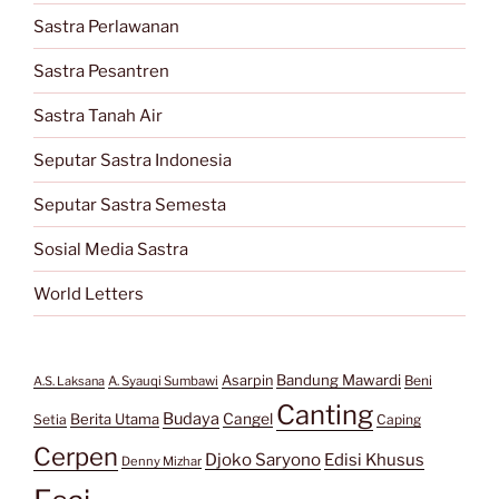
Sastra Perlawanan
Sastra Pesantren
Sastra Tanah Air
Seputar Sastra Indonesia
Seputar Sastra Semesta
Sosial Media Sastra
World Letters
Bandung Mawardi
Asarpin
Beni
A.S. Laksana
A. Syauqi Sumbawi
Canting
Budaya
Berita Utama
Cangel
Setia
Caping
Cerpen
Djoko Saryono
Edisi Khusus
Denny Mizhar