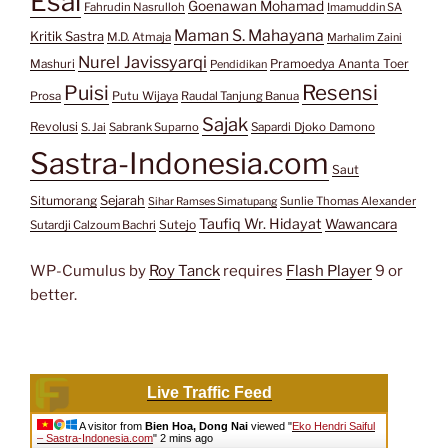
Esai
Goenawan Mohamad
Fahrudin Nasrulloh
Imamuddin SA
Maman S. Mahayana
Kritik Sastra
M.D. Atmaja
Marhalim Zaini
Nurel Javissyarqi
Pramoedya Ananta Toer
Mashuri
Pendidikan
Resensi
Puisi
Prosa
Putu Wijaya
Raudal Tanjung Banua
Sajak
Revolusi
S. Jai
Sabrank Suparno
Sapardi Djoko Damono
Sastra-Indonesia.com
Saut
Situmorang
Sejarah
Sunlie Thomas Alexander
Sihar Ramses Simatupang
Taufiq Wr. Hidayat
Wawancara
Sutejo
Sutardji Calzoum Bachri
WP-Cumulus by
Roy Tanck
requires
Flash Player
9 or
better.
Live Traffic Feed
A visitor from
Bien Hoa, Dong Nai
viewed "
Eko Hendri Saiful
– Sastra-Indonesia.com
"
2 mins ago