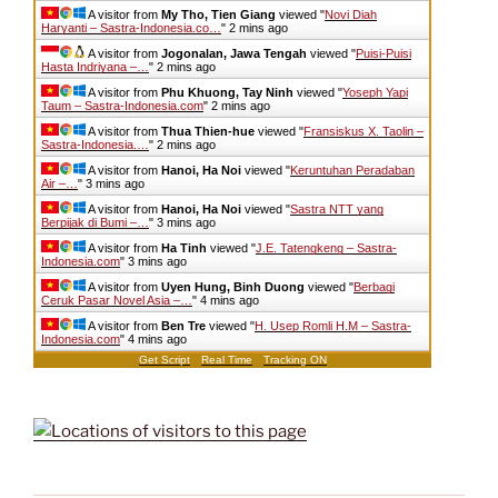
A visitor from
My Tho, Tien Giang
viewed "
Novi Diah
Haryanti – Sastra-Indonesia.co…
"
2 mins ago
A visitor from
Jogonalan, Jawa Tengah
viewed "
Puisi-Puisi
Hasta Indriyana –…
"
2 mins ago
A visitor from
Phu Khuong, Tay Ninh
viewed "
Yoseph Yapi
Taum – Sastra-Indonesia.com
"
2 mins ago
A visitor from
Thua Thien-hue
viewed "
Fransiskus X. Taolin –
Sastra-Indonesia.…
"
2 mins ago
A visitor from
Hanoi, Ha Noi
viewed "
Keruntuhan Peradaban
Air –…
"
3 mins ago
A visitor from
Hanoi, Ha Noi
viewed "
Sastra NTT yang
Berpijak di Bumi –…
"
3 mins ago
A visitor from
Ha Tinh
viewed "
J.E. Tatengkeng – Sastra-
Indonesia.com
"
3 mins ago
A visitor from
Uyen Hung, Binh Duong
viewed "
Berbagi
Ceruk Pasar Novel Asia –…
"
4 mins ago
A visitor from
Ben Tre
viewed "
H. Usep Romli H.M – Sastra-
Indonesia.com
"
4 mins ago
Get Script
Real Time
Tracking ON