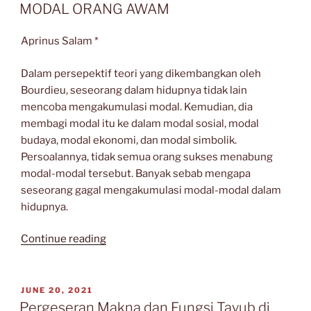
ON
MODAL ORANG AWAM
Aprinus Salam *
Dalam persepektif teori yang dikembangkan oleh
Bourdieu, seseorang dalam hidupnya tidak lain
mencoba mengakumulasi modal. Kemudian, dia
membagi modal itu ke dalam modal sosial, modal
budaya, modal ekonomi, dan modal simbolik.
Persoalannya, tidak semua orang sukses menabung
modal-modal tersebut. Banyak sebab mengapa
seseorang gagal mengakumulasi modal-modal dalam
hidupnya.
“MODAL
Continue reading
ORANG
AWAM”
POSTED
JUNE 20, 2021
ON
Pergeseran Makna dan Fungsi Tayub di