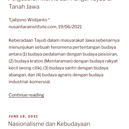
Tanah Jawa
Tjahjono Widijanto *
nusantarainstitute.com, 19/06/2021
Keberadaan Tayub dalam masyarakat Jawa sebenarnya
menunjukan sebuah fenomena pertentangan budaya
antara (1) budaya pedalaman dengan budaya pesisiran,
(2) budaya kraton (Mentaraman) dengan budaya rakyat
kecil (wong cilik), (3) budaya santri dengan budaya
abangan, dan (4) budaya agraris dengan budaya
industrial-komersial.
“Pergeseran
Continue reading
Makna
dan
Fungsi
POSTED
JUNE 18, 2021
ON
Tayub
Nasionalisme dan Kebudayaan