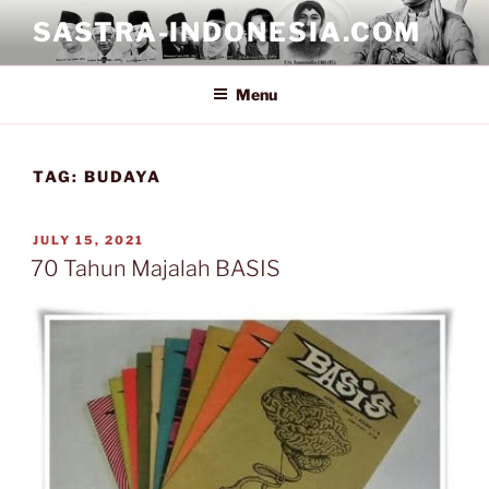
Skip
SASTRA-INDONESIA.COM
to
content
Menu
TAG:
BUDAYA
POSTED
JULY 15, 2021
ON
70 Tahun Majalah BASIS