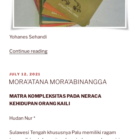
Yohanes Sehandi
“70
Continue reading
Tahun
Majalah
BASIS”
POSTED
JULY 12, 2021
ON
MORA’ATANA MORA’ABINANGGA
MATRA KOMPLEKSITAS PADA NERACA
KEHIDUPAN ORANG KAILI
Hudan Nur *
Sulawesi Tengah khususnya Palu memiliki ragam