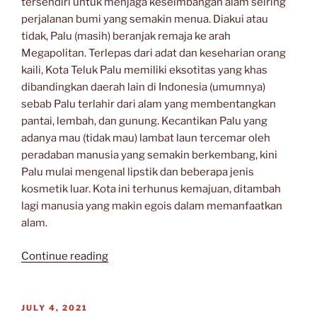
tersendiri untuk menjaga keseimbangan alam seiring
perjalanan bumi yang semakin menua. Diakui atau
tidak, Palu (masih) beranjak remaja ke arah
Megapolitan. Terlepas dari adat dan keseharian orang
kaili, Kota Teluk Palu memiliki eksotitas yang khas
dibandingkan daerah lain di Indonesia (umumnya)
sebab Palu terlahir dari alam yang membentangkan
pantai, lembah, dan gunung. Kecantikan Palu yang
adanya mau (tidak mau) lambat laun tercemar oleh
peradaban manusia yang semakin berkembang, kini
Palu mulai mengenal lipstik dan beberapa jenis
kosmetik luar. Kota ini terhunus kemajuan, ditambah
lagi manusia yang makin egois dalam memanfaatkan
alam.
“MORA’ATANA
Continue reading
MORA’ABINANGGA”
POSTED
JULY 4, 2021