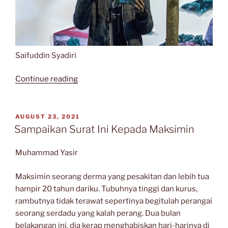
Saifuddin Syadiri
“Nasehat
Continue reading
Raedu
Basha:
Berwudu
POSTED
AUGUST 23, 2021
ON
Sebelum
Sampaikan Surat Ini Kepada Maksimin
Menulis”
Muhammad Yasir
Maksimin seorang derma yang pesakitan dan lebih tua
hampir 20 tahun dariku. Tubuhnya tinggi dan kurus,
rambutnya tidak terawat sepertinya begitulah perangai
seorang serdadu yang kalah perang. Dua bulan
belakangan ini, dia kerap menghabiskan hari-harinya di