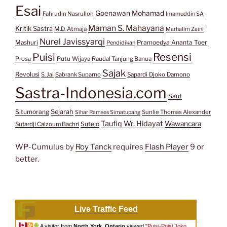
Esai
Goenawan Mohamad
Fahrudin Nasrulloh
Imamuddin SA
Maman S. Mahayana
Kritik Sastra
M.D. Atmaja
Marhalim Zaini
Nurel Javissyarqi
Pramoedya Ananta Toer
Mashuri
Pendidikan
Resensi
Puisi
Prosa
Putu Wijaya
Raudal Tanjung Banua
Sajak
Revolusi
S. Jai
Sabrank Suparno
Sapardi Djoko Damono
Sastra-Indonesia.com
Saut
Situmorang
Sejarah
Sunlie Thomas Alexander
Sihar Ramses Simatupang
Taufiq Wr. Hidayat
Wawancara
Sutejo
Sutardji Calzoum Bachri
WP-Cumulus by
Roy Tanck
requires
Flash Player
9 or
better.
Live Traffic Feed
A visitor from
North York, Ontario
viewed "
Puisi-Puisi Joko