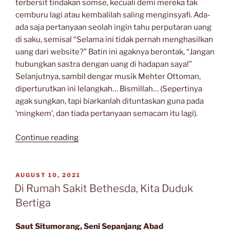
terbersit tindakan somse, kecuali demi mereka tak
cemburu lagi atau kembalilah saling menginsyafi. Ada-
ada saja pertanyaan seolah ingin tahu perputaran uang
di saku, semisal “Selama ini tidak pernah menghasilkan
uang dari website?” Batin ini agaknya berontak, “Jangan
hubungkan sastra dengan uang di hadapan saya!”
Selanjutnya, sambil dengar musik Mehter Ottoman,
diperturutkan ini lelangkah… Bismillah… (Sepertinya
agak sungkan, tapi biarkanlah dituntaskan guna pada
‘mingkem’, dan tiada pertanyaan semacam itu lagi).
“Catatan
Continue reading
Singkat:
Merdeka
itu
POSTED
AUGUST 10, 2021
ON
Berjalan
Di Rumah Sakit Bethesda, Kita Duduk
di
Bertiga
atas
Cita-
Saut Situmorang, Seni Sepanjang Abad