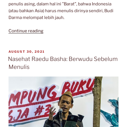
penulis asing, dalam hal ini ”Barat”, bahwa Indonesia
(atau bahkan Asia) harus menulis dirinya sendiri, Budi
Darma melompat lebih jauh.
“Budi
Continue reading
Darma
dan
Tiga
POSTED
AUGUST 30, 2021
ON
Anak
Nasehat Raedu Basha: Berwudu Sebelum
Jembel:
Menulis
Sebuah
Obituari”