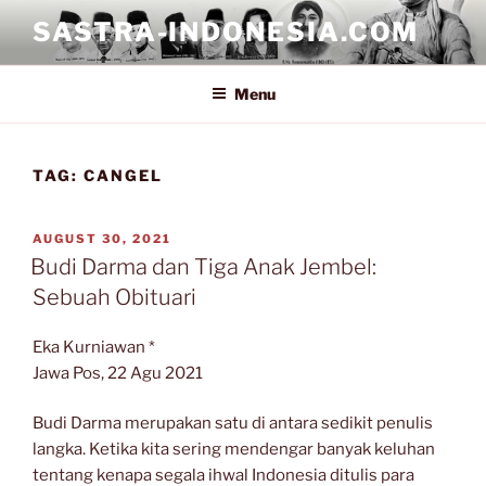
Skip
SASTRA-INDONESIA.COM
to
content
Menu
TAG:
CANGEL
POSTED
AUGUST 30, 2021
ON
Budi Darma dan Tiga Anak Jembel:
Sebuah Obituari
Eka Kurniawan *
Jawa Pos, 22 Agu 2021
Budi Darma merupakan satu di antara sedikit penulis
langka. Ketika kita sering mendengar banyak keluhan
tentang kenapa segala ihwal Indonesia ditulis para