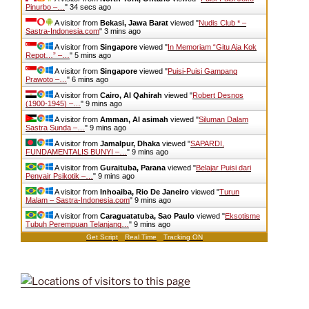
Pinurbo –…
"
35 secs ago
A visitor from
Bekasi, Jawa Barat
viewed "
Nudis Club * –
Sastra-Indonesia.com
"
3 mins ago
A visitor from
Singapore
viewed "
In Memoriam “Gitu Aja Kok
Repot…” –…
"
5 mins ago
A visitor from
Singapore
viewed "
Puisi-Puisi Gampang
Prawoto –…
"
6 mins ago
A visitor from
Cairo, Al Qahirah
viewed "
Robert Desnos
(1900-1945) –…
"
9 mins ago
A visitor from
Amman, Al asimah
viewed "
Siluman Dalam
Sastra Sunda –…
"
9 mins ago
A visitor from
Jamalpur, Dhaka
viewed "
SAPARDI,
FUNDAMENTALIS BUNYI –…
"
9 mins ago
A visitor from
Guraituba, Parana
viewed "
Belajar Puisi dari
Penyair Psikotik –…
"
9 mins ago
A visitor from
Inhoaiba, Rio De Janeiro
viewed "
Turun
Malam – Sastra-Indonesia.com
"
9 mins ago
A visitor from
Caraguatatuba, Sao Paulo
viewed "
Eksotisme
Tubuh Perempuan Telanjang…
"
9 mins ago
Get Script
Real Time
Tracking ON