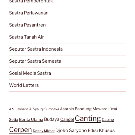
Sastra Pemberontak
Sastra Perlawanan
Sastra Pesantren
Sastra Tanah Air
Seputar Sastra Indonesia
Seputar Sastra Semesta
Sosial Media Sastra
World Letters
Bandung Mawardi
Asarpin
Beni
A.S. Laksana
A. Syauqi Sumbawi
Canting
Budaya
Berita Utama
Cangel
Setia
Caping
Cerpen
Djoko Saryono
Edisi Khusus
Denny Mizhar