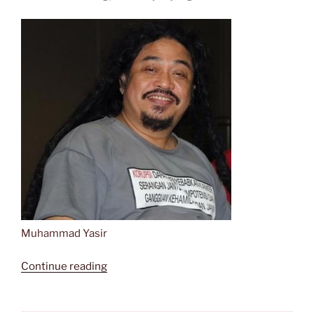
cita!”
Muhammad Yasir
“Di
Continue reading
Rumah
Sakit