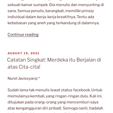
sebuah kamar sumpek. Dia menulis dan menyunting di
sana. Semua penulis, barangkali, memiliki prinsip
individual dalam kerja-kerja kreatifnya. Tentu ada
kebebasan yang aneh yang terkandung di dalamnya.
“Sampaikan
Continue reading
Surat
Ini
Kepada
POSTED
AUGUST 19, 2021
ON
Maksimin”
Catatan Singkat: Merdeka itu Berjalan di
atas Cita-cita!
Nurel Javissyarqi *
Sudah lama tak menulis lewat status facebook. Untuk
memulainya kembali, yang ringan-ringan dulu. Kali ini,
ditujukan pada orang-orang yang mencemburi saya
atas kengangguran diri pribadi. Semoga nanti, tiadalah