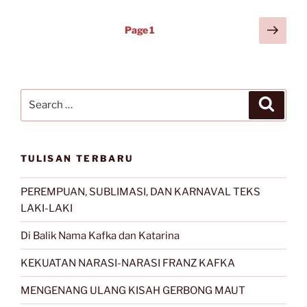
Bethesda,
Kita
Posts
Next
Page
1
Duduk
page
navigation
Bertiga”
Search
Search
for:
TULISAN TERBARU
PEREMPUAN, SUBLIMASI, DAN KARNAVAL TEKS
LAKI-LAKI
Di Balik Nama Kafka dan Katarina
KEKUATAN NARASI-NARASI FRANZ KAFKA
MENGENANG ULANG KISAH GERBONG MAUT