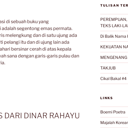
TULISAN TE
PEREMPUAN, 
asi di sebuah buku yang
TEKS LAKI-LA
 adalah segentong emas permata.
ris melengkung dan di satu ujung ada
Di Balik Nama 
pelangi itu dan di ujung lain ada
KEKUATAN NA
ari bersinar cerah di atas kepala
ah sana dengan garis-garis pulau dan
MENGENANG 
ia.
TAKJUB
Cikal Bakal #4
LINKS
Boemi Poetra
S DARI DINAR RAHAYU
Majalah Korea