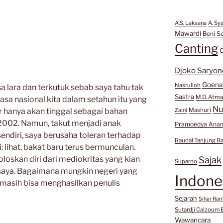
A.S. Laksana
A. Sy
Mawardi
Beni Se
Canting
C
Djoko Saryon
Goen
Nasrulloh
 lara dan terkutuk sebab saya tahu tak
Sastra
M.D. Atma
sa nasional kita dalam setahun itu yang
Nu
r hanya akan tinggal sebagai bahan
Mashuri
Zaini
2002. Namun, takut menjadi anak
Pramoedya Anan
ndiri, saya berusaha toleran terhadap
Raudal Tanjung B
i: lihat, bakat baru terus bermunculan.
oloskan diri dari mediokritas yang kian
Sajak
Suparno
saya. Bagaimana mungkin negeri yang
Indone
 masih bisa menghasilkan penulis
Sejarah
Sihar Ra
Sutardji Calzoum 
Wawancara