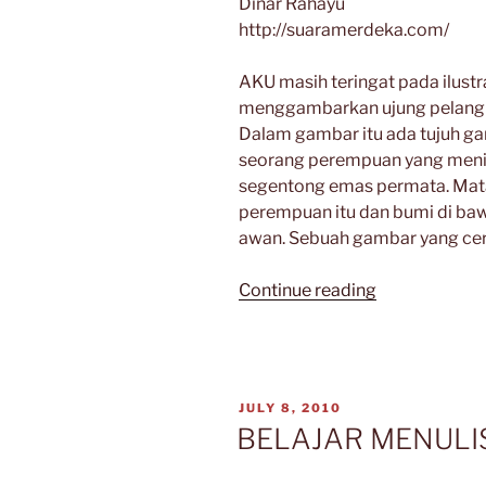
Dinar Rahayu
http://suaramerdeka.com/
AKU masih teringat pada ilustr
menggambarkan ujung pelangi
Dalam gambar itu ada tujuh ga
seorang perempuan yang meniti 
segentong emas permata. Matah
perempuan itu dan bumi di baw
awan. Sebuah gambar yang cer
“Nogoroth”
Continue reading
POSTED
JULY 8, 2010
ON
BELAJAR MENULI