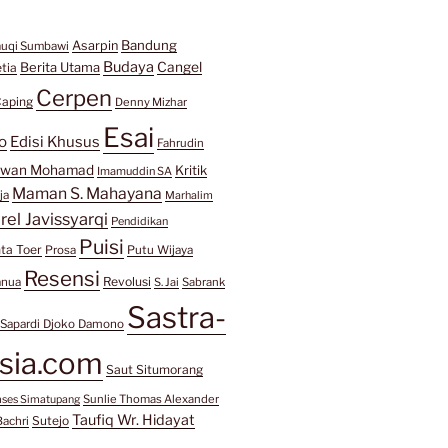
Bandung
Asarpin
auqi Sumbawi
Budaya
Berita Utama
Cangel
tia
Cerpen
aping
Denny Mizhar
Esai
o
Edisi Khusus
Fahrudin
awan Mohamad
Kritik
Imamuddin SA
Maman S. Mahayana
ja
Marhalim
rel Javissyarqi
Pendidikan
Puisi
ta Toer
Prosa
Putu Wijaya
Resensi
Revolusi
anua
S. Jai
Sabrank
Sastra-
Sapardi Djoko Damono
sia.com
Saut Situmorang
Sunlie Thomas Alexander
mses Simatupang
Taufiq Wr. Hidayat
Sutejo
Bachri