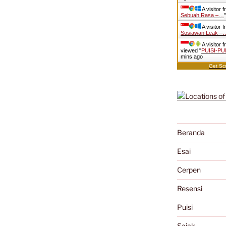
A visitor 
Sebuah Rasa –…
A visitor 
Sosiawan Leak –
A visitor 
viewed "
PUISI-PU
mins ago
Get Scr
Beranda
Esai
Cerpen
Resensi
Puisi
Sajak