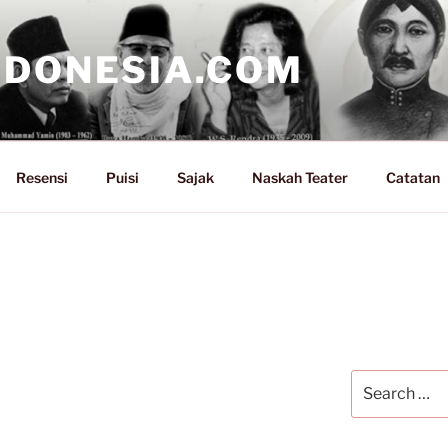
NDONESIA.COM
Resensi
Puisi
Sajak
Naskah Teater
Catatan
Search
for: