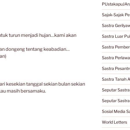
PUstakapuJAn
Sajak-Sajak Per
Sastra Gerilya
ntuk turun menjadi hujan…kami akan
Sastra Luar Pu
Sastra Pember
kan dongeng tentang keabadian…
an)
Sastra Perlaw
Sastra Pesantr
Sastra Tanah A
ari kesekian tanggal sekian bulan sekian
Seputar Sastra
 kau masih bersamaku.
Seputar Sastr
Sosial Media S
World Letters