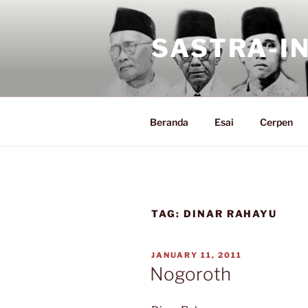
Skip
to
SASTRA-I
content
Beranda
Esai
Cerpen
TAG:
DINAR RAHAYU
POSTED
JANUARY 11, 2011
ON
Nogoroth