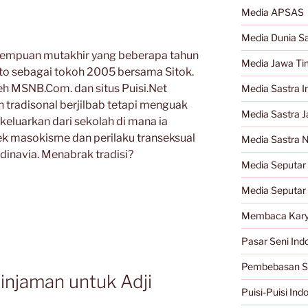
Media APSAS
Media Dunia Sa
rempuan mutakhir yang beberapa tahun
Media Jawa Ti
to sebagai tokoh 2005 bersama Sitok.
h MSNB.Com. dan situs Puisi.Net
Media Sastra I
tradisonal berjilbab tetapi menguak
Media Sastra 
dikeluarkan dari sekolah di mana ia
k masokisme dan perilaku transeksual
Media Sastra 
inavia. Menabrak tradisi?
Media Seputar 
Media Seputar
Membaca Kary
Pasar Seni Ind
Pembebasan S
njaman untuk Adji
Puisi-Puisi Ind