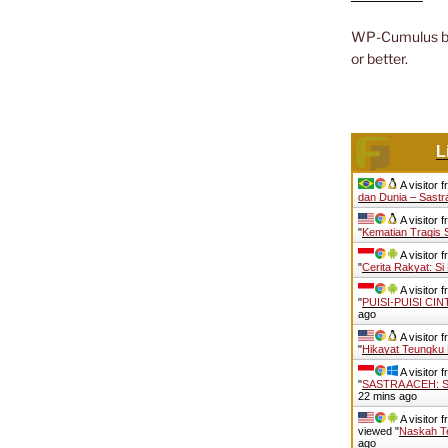
WP-Cumulus 
or better.
L
A visitor 
dan Dunia – Sastr
A visitor 
"
Kematian Tragis
A visitor 
"
Cerita Rakyat: S
A visitor 
"
PUISI-PUISI CI
ago
A visitor 
"
Hikayat Teungku
A visitor 
"
SASTRA ACEH:
22 mins ago
A visitor 
viewed "
Naskah Te
ago