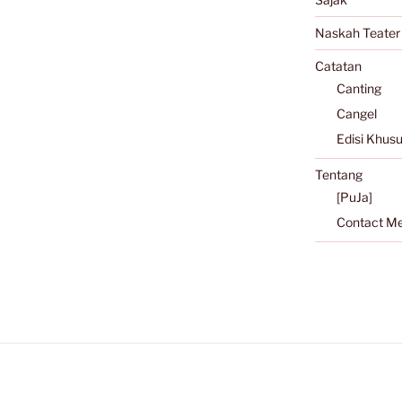
Naskah Teater
Catatan
Canting
Cangel
Edisi Khus
Tentang
[PuJa]
Contact M