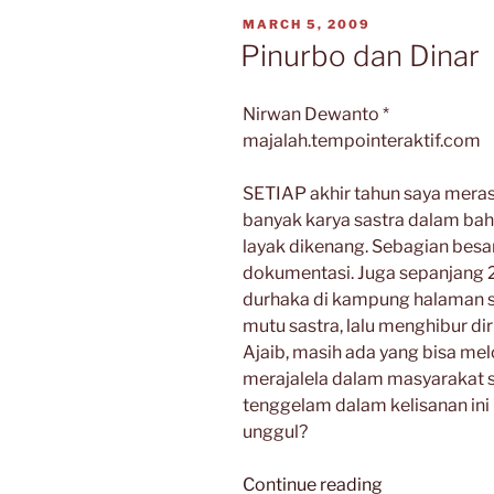
Adji
POSTED
MARCH 5, 2009
Sudjana”
ON
Pinurbo dan Dinar
Nirwan Dewanto *
majalah.tempointeraktif.com
SETIAP akhir tahun saya merasa
banyak karya sastra dalam baha
layak dikenang. Sebagian besa
dokumentasi. Juga sepanjang 
durhaka di kampung halaman se
mutu sastra, lalu menghibur dir
Ajaib, masih ada yang bisa mel
merajalela dalam masyarakat 
tenggelam dalam kelisanan ini
unggul?
“Pinurbo
Continue reading