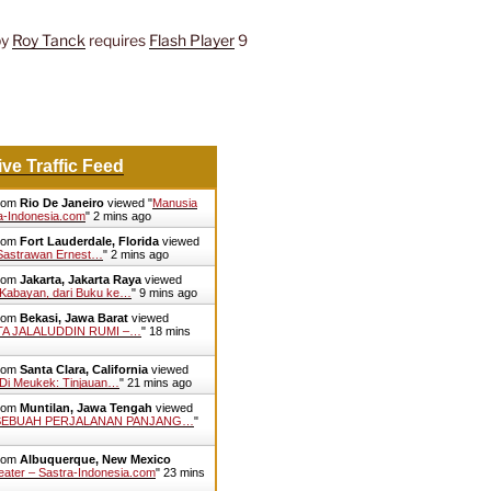
by
Roy Tanck
requires
Flash Player
9
ive Traffic Feed
from
Rio De Janeiro
viewed "
Manusia
a-Indonesia.com
"
2 mins ago
from
Fort Lauderdale, Florida
viewed
 Sastrawan Ernest…
"
2 mins ago
from
Jakarta, Jakarta Raya
viewed
i Kabayan, dari Buku ke…
"
9 mins ago
from
Bekasi, Jawa Barat
viewed
NTA JALALUDDIN RUMI –…
"
18 mins
from
Santa Clara, California
viewed
 Di Meukek: Tinjauan…
"
21 mins ago
from
Muntilan, Jawa Tengah
viewed
 SEBUAH PERJALANAN PANJANG…
"
from
Albuquerque, New Mexico
ater – Sastra-Indonesia.com
"
23 mins