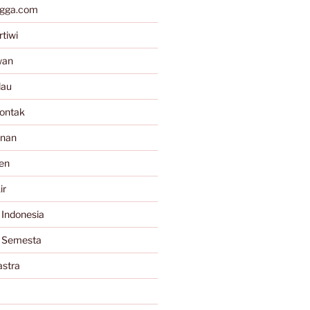
gga.com
tiwi
wan
lau
ontak
anan
en
ir
 Indonesia
a Semesta
astra