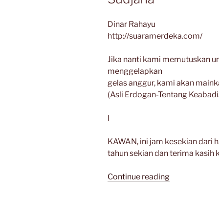
Dinar Rahayu
http://suaramerdeka.com/
Jika nanti kami memutuskan u
menggelapkan
gelas anggur, kami akan main
(Asli Erdogan-Tentang Keabadi
I
KAWAN, ini jam kesekian dari h
tahun sekian dan terima kasih
“Sebuah
Continue reading
Dongeng
Pinjaman
untuk