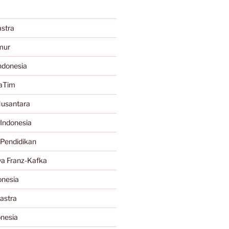
stra
mur
ndonesia
JaTim
Nusantara
Indonesia
 Pendidikan
a Franz-Kafka
onesia
astra
onesia