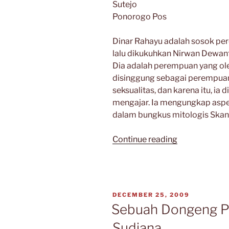
Sutejo
Ponorogo Pos
Dinar Rahayu adalah sosok pe
lalu dikukuhkan Nirwan Dewan
Dia adalah perempuan yang ole
disinggung sebagai perempuan 
seksualitas, dan karena itu, ia 
mengajar. Ia mengungkap aspe
dalam bungkus mitologis Skand
“BELAJAR
Continue reading
MENULIS
DARI
DINAR
RAHAYU”
POSTED
DECEMBER 25, 2009
ON
Sebuah Dongeng Pi
Sudjana