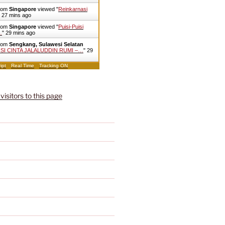
from
Singapore
viewed "
Reinkarnasi
"
27 mins ago
from
Singapore
viewed "
Puisi-Puisi
…
"
29 mins ago
from
Sengkang, Sulawesi Selatan
ISI CINTA JALALUDDIN RUMI –…
"
29
ipt
Real Time
Tracking ON