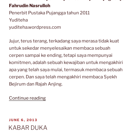
Fahrudin Nasrulloh
Penerbit Pustaka Pujangga tahun 2011
Yuditeha
yuditeha.wordpress.com
Jujur, terus terang, terkadang saya merasa tidak kuat
untuk sekedar menyelesaikan membaca sebuah
cerpen sampai ke ending, tetapi saya mempunyai
komitmen, adalah sebuah kewajiban untuk mengakhiri
apa yang telah saya mulai, termasuk membaca sebuah
cerpen. Dan saya telah mengakhiri membaca Syekh
Bejirum dan Rajah Anjing.
“SAYA
Continue reading
TERSESAT
DI
CERPEN-
POSTED
JUNE 6, 2013
ON
CERPEN
KABAR DUKA
FAHRUDIN?”