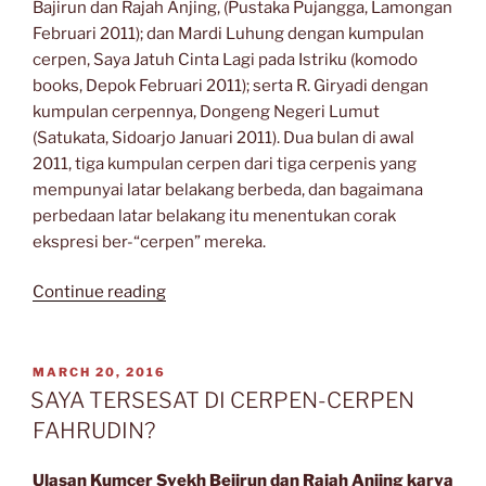
Bajirun dan Rajah Anjing, (Pustaka Pujangga, Lamongan
Februari 2011); dan Mardi Luhung dengan kumpulan
cerpen, Saya Jatuh Cinta Lagi pada Istriku (komodo
books, Depok Februari 2011); serta R. Giryadi dengan
kumpulan cerpennya, Dongeng Negeri Lumut
(Satukata, Sidoarjo Januari 2011). Dua bulan di awal
2011, tiga kumpulan cerpen dari tiga cerpenis yang
mempunyai latar belakang berbeda, dan bagaimana
perbedaan latar belakang itu menentukan corak
ekspresi ber-“cerpen” mereka.
“Tiga
Continue reading
Cerpenis
Jawa
Timur”
POSTED
MARCH 20, 2016
ON
SAYA TERSESAT DI CERPEN-CERPEN
FAHRUDIN?
Ulasan Kumcer Syekh Bejirun dan Rajah Anjing karya