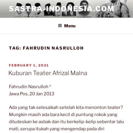
Skip
SASTRA-INDONESIA.COM
to
content
Menu
TAG:
FAHRUDIN NASRULLOH
POSTED
FEBRUARY 1, 2021
ON
Kuburan Teater Afrizal Malna
Fahrudin Nasrulloh *
Jawa Pos, 20 Jan 2013
Ada yang tak selesaikah setelah kita menonton teater?
Mungkin masih ada bara kecil di puntung rokok yang
diludeskan ke asbak dan itu berkelip-kelip sebentar lalu
mati, serupa itukah yang mengendap pada diri