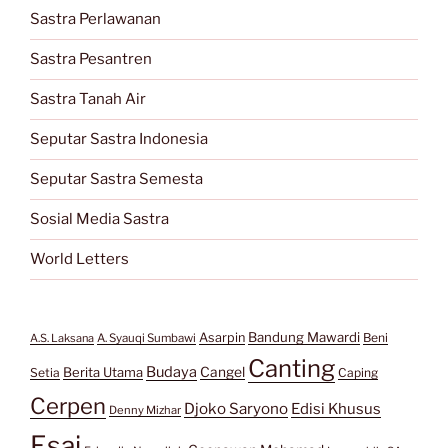
Sastra Perlawanan
Sastra Pesantren
Sastra Tanah Air
Seputar Sastra Indonesia
Seputar Sastra Semesta
Sosial Media Sastra
World Letters
Bandung Mawardi
Asarpin
Beni
A.S. Laksana
A. Syauqi Sumbawi
Canting
Budaya
Berita Utama
Cangel
Setia
Caping
Cerpen
Djoko Saryono
Edisi Khusus
Denny Mizhar
Esai