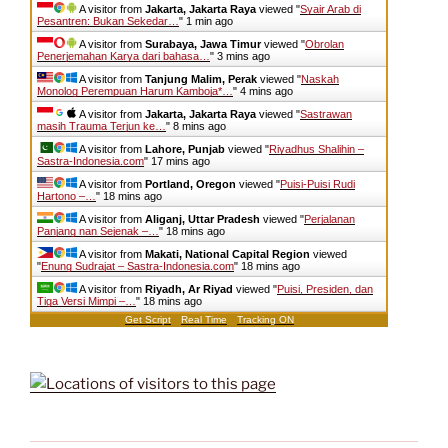
A visitor from
Jakarta, Jakarta Raya
viewed "
Syair Arab di
Pesantren: Bukan Sekedar…
"
1 min ago
A visitor from
Surabaya, Jawa Timur
viewed "
Obrolan
Penerjemahan Karya dari bahasa…
"
3 mins ago
A visitor from
Tanjung Malim, Perak
viewed "
Naskah
Monolog Perempuan Harum Kamboja*…
"
4 mins ago
A visitor from
Jakarta, Jakarta Raya
viewed "
Sastrawan
masih Trauma Terjun ke…
"
8 mins ago
A visitor from
Lahore, Punjab
viewed "
Riyadhus Shalihin –
Sastra-Indonesia.com
"
17 mins ago
A visitor from
Portland, Oregon
viewed "
Puisi-Puisi Rudi
Hartono –…
"
18 mins ago
A visitor from
Aliganj, Uttar Pradesh
viewed "
Perjalanan
Panjang nan Sejenak –…
"
18 mins ago
A visitor from
Makati, National Capital Region
viewed
"
Enung Sudrajat – Sastra-Indonesia.com
"
18 mins ago
A visitor from
Riyadh, Ar Riyad
viewed "
Puisi, Presiden, dan
Tiga Versi Mimpi –…
"
18 mins ago
Get Script
Real Time
Tracking ON