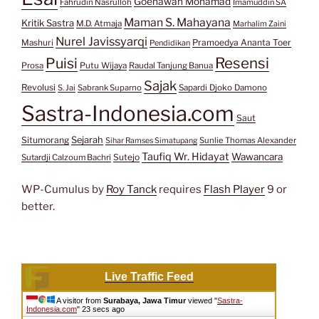
Goenawan Mohamad
Fahrudin Nasrulloh
Imamuddin SA
Maman S. Mahayana
Kritik Sastra
M.D. Atmaja
Marhalim Zaini
Nurel Javissyarqi
Pramoedya Ananta Toer
Mashuri
Pendidikan
Resensi
Puisi
Prosa
Putu Wijaya
Raudal Tanjung Banua
Sajak
Revolusi
S. Jai
Sabrank Suparno
Sapardi Djoko Damono
Sastra-Indonesia.com
Saut
Situmorang
Sejarah
Sunlie Thomas Alexander
Sihar Ramses Simatupang
Taufiq Wr. Hidayat
Wawancara
Sutejo
Sutardji Calzoum Bachri
WP-Cumulus by
Roy Tanck
requires
Flash Player
9 or
better.
Live Traffic Feed
A visitor from
Surabaya, Jawa Timur
viewed "
Sastra-
Indonesia.com
"
24 secs ago