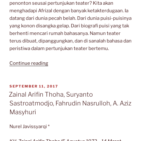
penonton seusai pertunjukan teater? Kita akan
menghadapi Afrizal dengan banyak ketakterdugaan. Ia
datang dari dunia pecah belah. Dari dunia puisi-puisinya
yang konon disangka gelap. Dari biografi puisi yang tak
berhenti mencari rumah bahasanya. Namun teater
terus dibuat, dipanggungkan, dan di sanalah bahasa dan
peristiwa dalam pertunjukan teater bertemu.
“Kuburan
Continue reading
Teater
Afrizal
Malna”
POSTED
SEPTEMBER 11, 2017
ON
Zainal Arifin Thoha, Suryanto
Sastroatmodjo, Fahrudin Nasrulloh, A. Aziz
Masyhuri
Nurel Javissyarqi *