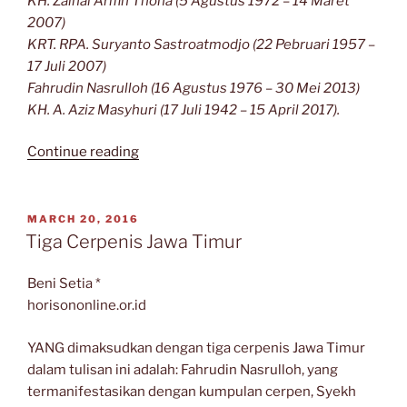
KH. Zainal Arifin Thoha (5 Agustus 1972 – 14 Maret
2007)
KRT. RPA. Suryanto Sastroatmodjo (22 Pebruari 1957 –
17 Juli 2007)
Fahrudin Nasrulloh (16 Agustus 1976 – 30 Mei 2013)
KH. A. Aziz Masyhuri (17 Juli 1942 – 15 April 2017).
“Zainal
Continue reading
Arifin
Thoha,
Suryanto
POSTED
MARCH 20, 2016
ON
Sastroatmodjo,
Tiga Cerpenis Jawa Timur
Fahrudin
Nasrulloh,
Beni Setia *
A.
horisononline.or.id
Aziz
Masyhuri”
YANG dimaksudkan dengan tiga cerpenis Jawa Timur
dalam tulisan ini adalah: Fahrudin Nasrulloh, yang
termanifestasikan dengan kumpulan cerpen, Syekh