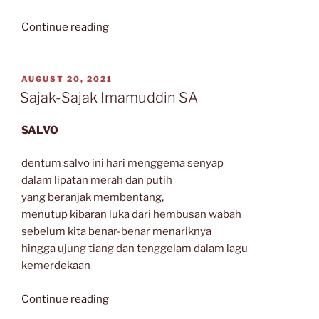
“RAHASIA
Continue reading
SEKUNTUM
YONI”
POSTED
AUGUST 20, 2021
ON
Sajak-Sajak Imamuddin SA
SALVO
dentum salvo ini hari menggema senyap
dalam lipatan merah dan putih
yang beranjak membentang,
menutup kibaran luka dari hembusan wabah
sebelum kita benar-benar menariknya
hingga ujung tiang dan tenggelam dalam lagu
kemerdekaan
“Sajak-
Continue reading
Sajak