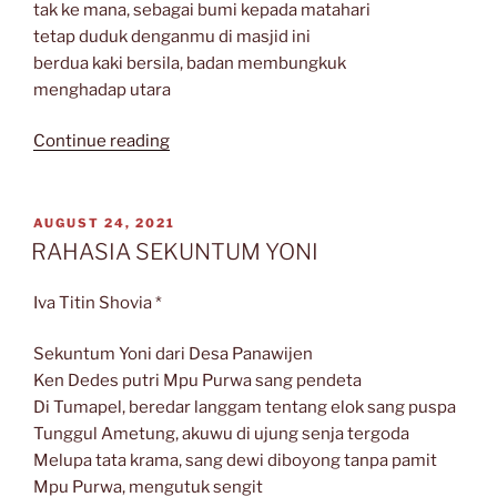
tak ke mana, sebagai bumi kepada matahari
tetap duduk denganmu di masjid ini
berdua kaki bersila, badan membungkuk
menghadap utara
“Sajak-
Continue reading
Sajak
Raedu
Basha”
POSTED
AUGUST 24, 2021
ON
RAHASIA SEKUNTUM YONI
Iva Titin Shovia *
Sekuntum Yoni dari Desa Panawijen
Ken Dedes putri Mpu Purwa sang pendeta
Di Tumapel, beredar langgam tentang elok sang puspa
Tunggul Ametung, akuwu di ujung senja tergoda
Melupa tata krama, sang dewi diboyong tanpa pamit
Mpu Purwa, mengutuk sengit