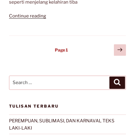
seperti menjelang kelahiran tiba
“Sajak-
Continue reading
Sajak
Djoko
Saryono”
Posts
Next
Page
1
page
navigation
Search
Search
for:
TULISAN TERBARU
PEREMPUAN, SUBLIMASI, DAN KARNAVAL TEKS
LAKI-LAKI