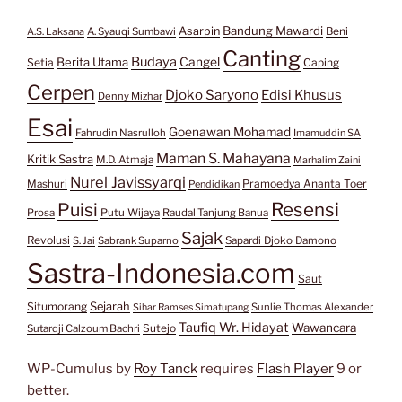
Bandung Mawardi
Asarpin
Beni
A.S. Laksana
A. Syauqi Sumbawi
Canting
Budaya
Berita Utama
Cangel
Setia
Caping
Cerpen
Djoko Saryono
Edisi Khusus
Denny Mizhar
Esai
Goenawan Mohamad
Fahrudin Nasrulloh
Imamuddin SA
Maman S. Mahayana
Kritik Sastra
M.D. Atmaja
Marhalim Zaini
Nurel Javissyarqi
Pramoedya Ananta Toer
Mashuri
Pendidikan
Resensi
Puisi
Prosa
Putu Wijaya
Raudal Tanjung Banua
Sajak
Revolusi
S. Jai
Sabrank Suparno
Sapardi Djoko Damono
Sastra-Indonesia.com
Saut
Situmorang
Sejarah
Sunlie Thomas Alexander
Sihar Ramses Simatupang
Taufiq Wr. Hidayat
Wawancara
Sutejo
Sutardji Calzoum Bachri
WP-Cumulus by
Roy Tanck
requires
Flash Player
9 or
better.