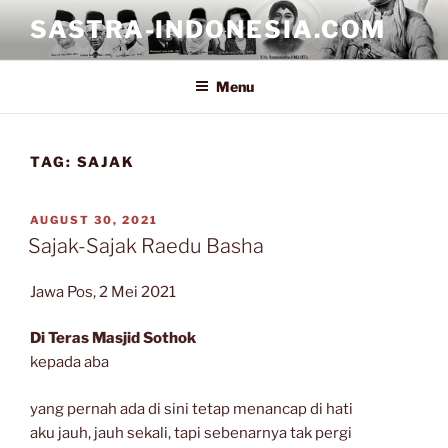
Skip
SASTRA-INDONESIA.COM
to
content
Menu
TAG:
SAJAK
POSTED
AUGUST 30, 2021
ON
Sajak-Sajak Raedu Basha
Jawa Pos, 2 Mei 2021
Di Teras Masjid Sothok
kepada aba
yang pernah ada di sini tetap menancap di hati
aku jauh, jauh sekali, tapi sebenarnya tak pergi