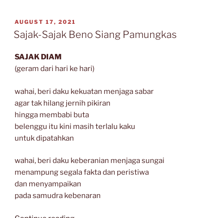
Imamuddin
SA”
POSTED
AUGUST 17, 2021
ON
Sajak-Sajak Beno Siang Pamungkas
SAJAK DIAM
(geram dari hari ke hari)
wahai, beri daku kekuatan menjaga sabar
agar tak hilang jernih pikiran
hingga membabi buta
belenggu itu kini masih terlalu kaku
untuk dipatahkan
wahai, beri daku keberanian menjaga sungai
menampung segala fakta dan peristiwa
dan menyampaikan
pada samudra kebenaran
“Sajak-