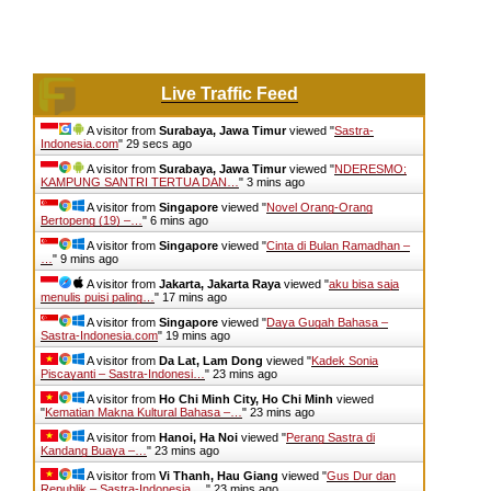
Live Traffic Feed
A visitor from
Surabaya, Jawa Timur
viewed "
Sastra-
Indonesia.com
"
30 secs ago
A visitor from
Surabaya, Jawa Timur
viewed "
NDERESMO;
KAMPUNG SANTRI TERTUA DAN…
"
3 mins ago
A visitor from
Singapore
viewed "
Novel Orang-Orang
Bertopeng (19) –…
"
7 mins ago
A visitor from
Singapore
viewed "
Cinta di Bulan Ramadhan –
…
"
9 mins ago
A visitor from
Jakarta, Jakarta Raya
viewed "
aku bisa saja
menulis puisi paling…
"
17 mins ago
A visitor from
Singapore
viewed "
Daya Gugah Bahasa –
Sastra-Indonesia.com
"
19 mins ago
A visitor from
Da Lat, Lam Dong
viewed "
Kadek Sonia
Piscayanti – Sastra-Indonesi…
"
23 mins ago
A visitor from
Ho Chi Minh City, Ho Chi Minh
viewed
"
Kematian Makna Kultural Bahasa –…
"
23 mins ago
A visitor from
Hanoi, Ha Noi
viewed "
Perang Sastra di
Kandang Buaya –…
"
23 mins ago
A visitor from
Vi Thanh, Hau Giang
viewed "
Gus Dur dan
Republik – Sastra-Indonesia.…
"
23 mins ago