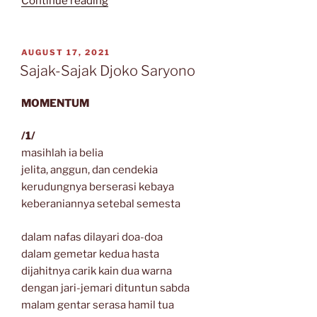
Continue reading
Sajak
Beno
Siang
POSTED
AUGUST 17, 2021
ON
Pamungkas”
Sajak-Sajak Djoko Saryono
MOMENTUM
/1/
masihlah ia belia
jelita, anggun, dan cendekia
kerudungnya berserasi kebaya
keberaniannya setebal semesta
dalam nafas dilayari doa-doa
dalam gemetar kedua hasta
dijahitnya carik kain dua warna
dengan jari-jemari dituntun sabda
malam gentar serasa hamil tua