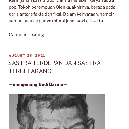
Keringanan sastra Budi Darma melebihi karya sastra
pop. Tokoh perempuan Olenka, akhirnya, berada pada
garis antara fakta dan fiksi. Dalam kenyataan, hampir
semua pelukis punya mimpi jahat soal cita-cita.
“Komentar
Continue reading
Fatah
Yasin
Noor
POSTED
AUGUST 26, 2021
ON
atas
SASTRA TERDEPAN DAN SASTRA
prosannya
TERBELAKANG
Taufiq
Wr.
—mengenang Budi Darma—
Hidayat”