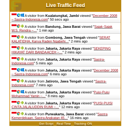
Live Traffic Feed
A visitor from
Kualatungkal, Jambi
viewed "
December 2008
– Sastra-Indonesia.com
"
51 secs ago
A visitor from
Bandung, Jawa Barat
viewed "
Sajak-Sajak
W.S. Rendra –…
"
1 min ago
A visitor from
Gombong, Jawa Tengah
viewed "
SERAT
KALATIDHA, Karya Raden Ngabehi…
"
2 mins ago
A visitor from
Jakarta, Jakarta Raya
viewed "
SEKEPING
HIKAYAT DARI BANDA ACEH –…
"
2 mins ago
A visitor from
Jakarta, Jakarta Raya
viewed "
Sastra-
Indonesia.com
"
5 mins ago
A visitor from
Jakarta, Jakarta Raya
viewed "
December 2008
– Sastra-Indonesia.com
"
6 mins ago
A visitor from
Jatiroto, Jawa Tengah
viewed "
Sastra-
Indonesia.com
"
7 mins ago
A visitor from
Jakarta, Jakarta Raya
viewed "
Puisi-Puisi
Mohammad Yamin –…
"
8 mins ago
A visitor from
Jakarta, Jakarta Raya
viewed "
PUISI-PUISI
CINTA JALALUDDIN RUMI –…
"
12 mins ago
A visitor from
Purwakarta, Jawa Barat
viewed "
Sastra
Kemerdekaan, Sastra Angkatan 45…
"
16 mins ago
Get Script
Real Time
Tracking ON