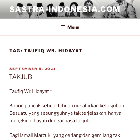
Skip
SASTRA-INDONESIA.COM
to
content
Menu
TAG:
TAUFIQ WR. HIDAYAT
POSTED
SEPTEMBER 5, 2021
ON
TAKJUB
Taufiq Wr. Hidayat *
Konon puncak ketidaktahuan melahirkan ketakjuban.
Sesuatu yang sesungguhnya tak terjelaskan, hanya
mungkin dihayati dengan rasa takjub.
Bagi Ismail Marzuki, yang cerlang dan gemilang tak