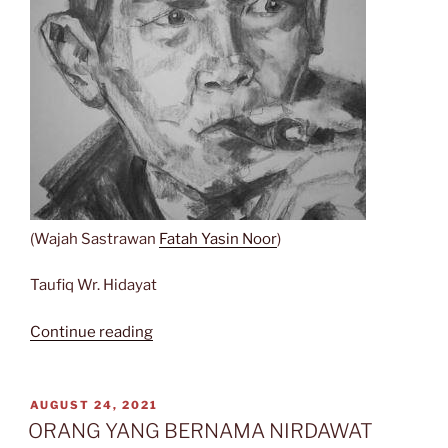
(Wajah Sastrawan
Fatah Yasin Noor
)
Taufiq Wr. Hidayat
“SASTRA
Continue reading
TERDEPAN
DAN
SASTRA
POSTED
AUGUST 24, 2021
ON
TERBELAKANG”
ORANG YANG BERNAMA NIRDAWAT