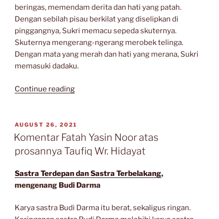
beringas, memendam derita dan hati yang patah.
Dengan sebilah pisau berkilat yang diselipkan di
pinggangnya, Sukri memacu sepeda skuternya.
Skuternya mengerang-ngerang merobek telinga.
Dengan mata yang merah dan hati yang merana, Sukri
memasuki dadaku.
“PISAU
Continue reading
SEGALA
LAMPAU”
POSTED
AUGUST 26, 2021
ON
Komentar Fatah Yasin Noor atas
prosannya Taufiq Wr. Hidayat
Sastra Terdepan dan Sastra Terbelakang
,
mengenang Budi Darma
Karya sastra Budi Darma itu berat, sekaligus ringan.