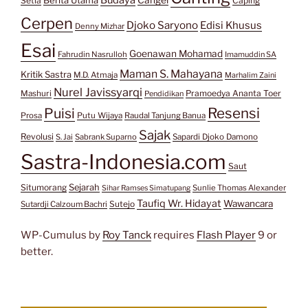
Setia
Caping
Cerpen
Djoko Saryono
Edisi Khusus
Denny Mizhar
Esai
Goenawan Mohamad
Fahrudin Nasrulloh
Imamuddin SA
Maman S. Mahayana
Kritik Sastra
M.D. Atmaja
Marhalim Zaini
Nurel Javissyarqi
Pramoedya Ananta Toer
Mashuri
Pendidikan
Resensi
Puisi
Prosa
Putu Wijaya
Raudal Tanjung Banua
Sajak
Revolusi
S. Jai
Sabrank Suparno
Sapardi Djoko Damono
Sastra-Indonesia.com
Saut
Situmorang
Sejarah
Sunlie Thomas Alexander
Sihar Ramses Simatupang
Taufiq Wr. Hidayat
Wawancara
Sutejo
Sutardji Calzoum Bachri
WP-Cumulus by
Roy Tanck
requires
Flash Player
9 or
better.