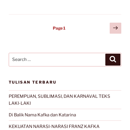
YANG
BERNAMA
NIRDAWAT”
Posts
Next
Page
1
page
navigation
Search
Search
for:
TULISAN TERBARU
PEREMPUAN, SUBLIMASI, DAN KARNAVAL TEKS
LAKI-LAKI
Di Balik Nama Kafka dan Katarina
KEKUATAN NARASI-NARASI FRANZ KAFKA