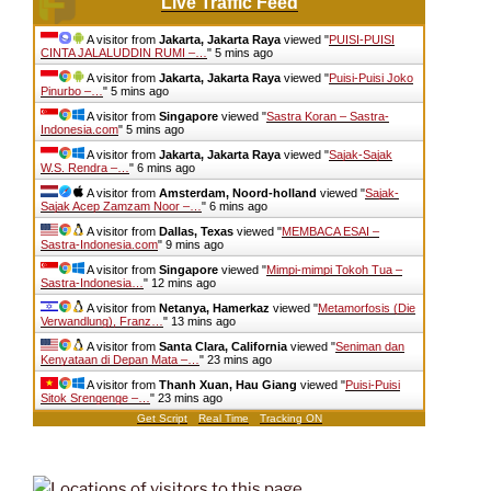
Live Traffic Feed
A visitor from
Jakarta, Jakarta Raya
viewed "
PUISI-PUISI
CINTA JALALUDDIN RUMI –…
"
5 mins ago
A visitor from
Jakarta, Jakarta Raya
viewed "
Puisi-Puisi Joko
Pinurbo –…
"
5 mins ago
A visitor from
Singapore
viewed "
Sastra Koran – Sastra-
Indonesia.com
"
5 mins ago
A visitor from
Jakarta, Jakarta Raya
viewed "
Sajak-Sajak
W.S. Rendra –…
"
6 mins ago
A visitor from
Amsterdam, Noord-holland
viewed "
Sajak-
Sajak Acep Zamzam Noor –…
"
6 mins ago
A visitor from
Dallas, Texas
viewed "
MEMBACA ESAI –
Sastra-Indonesia.com
"
9 mins ago
A visitor from
Singapore
viewed "
Mimpi-mimpi Tokoh Tua –
Sastra-Indonesia…
"
12 mins ago
A visitor from
Netanya, Hamerkaz
viewed "
Metamorfosis (Die
Verwandlung), Franz…
"
13 mins ago
A visitor from
Santa Clara, California
viewed "
Seniman dan
Kenyataan di Depan Mata –…
"
23 mins ago
A visitor from
Thanh Xuan, Hau Giang
viewed "
Puisi-Puisi
Sitok Srengenge –…
"
23 mins ago
Get Script
Real Time
Tracking ON