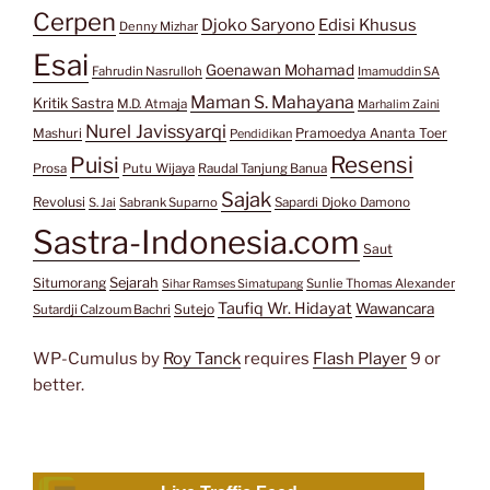
Cerpen
Djoko Saryono
Edisi Khusus
Denny Mizhar
Esai
Goenawan Mohamad
Fahrudin Nasrulloh
Imamuddin SA
Maman S. Mahayana
Kritik Sastra
M.D. Atmaja
Marhalim Zaini
Nurel Javissyarqi
Pramoedya Ananta Toer
Mashuri
Pendidikan
Resensi
Puisi
Prosa
Putu Wijaya
Raudal Tanjung Banua
Sajak
Revolusi
S. Jai
Sabrank Suparno
Sapardi Djoko Damono
Sastra-Indonesia.com
Saut
Situmorang
Sejarah
Sunlie Thomas Alexander
Sihar Ramses Simatupang
Taufiq Wr. Hidayat
Wawancara
Sutejo
Sutardji Calzoum Bachri
WP-Cumulus by
Roy Tanck
requires
Flash Player
9 or
better.