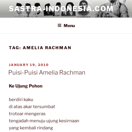
Skip
SASTRA-INDONESIA.COM
to
content
Menu
TAG:
AMELIA RACHMAN
POSTED
JANUARY 19, 2010
ON
Puisi-Puisi Amelia Rachman
Ke Ujung Pohon
berdiri kaku
di atas akar tersumbat
trotoar mengeras
tengadah menuju ujung kesirnaan
yang kembali rindang