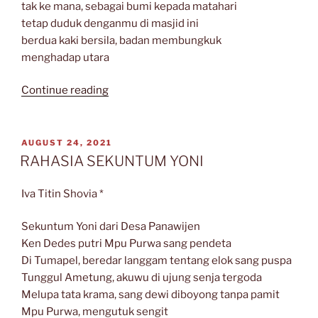
tak ke mana, sebagai bumi kepada matahari
tetap duduk denganmu di masjid ini
berdua kaki bersila, badan membungkuk
menghadap utara
“Sajak-
Continue reading
Sajak
Raedu
Basha”
POSTED
AUGUST 24, 2021
ON
RAHASIA SEKUNTUM YONI
Iva Titin Shovia *
Sekuntum Yoni dari Desa Panawijen
Ken Dedes putri Mpu Purwa sang pendeta
Di Tumapel, beredar langgam tentang elok sang puspa
Tunggul Ametung, akuwu di ujung senja tergoda
Melupa tata krama, sang dewi diboyong tanpa pamit
Mpu Purwa, mengutuk sengit