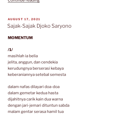
Continue reading
Sajak
Beno
Siang
POSTED
AUGUST 17, 2021
ON
Pamungkas”
Sajak-Sajak Djoko Saryono
MOMENTUM
/1/
masihlah ia belia
jelita, anggun, dan cendekia
kerudungnya berserasi kebaya
keberaniannya setebal semesta
dalam nafas dilayari doa-doa
dalam gemetar kedua hasta
dijahitnya carik kain dua warna
dengan jari-jemari dituntun sabda
malam gentar serasa hamil tua