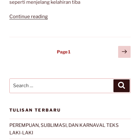
seperti menjelang kelahiran tiba
“Sajak-
Continue reading
Sajak
Djoko
Saryono”
Posts
Next
Page
1
page
navigation
Search
Search
for:
TULISAN TERBARU
PEREMPUAN, SUBLIMASI, DAN KARNAVAL TEKS
LAKI-LAKI