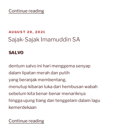
“RAHASIA
Continue reading
SEKUNTUM
YONI”
POSTED
AUGUST 20, 2021
ON
Sajak-Sajak Imamuddin SA
SALVO
dentum salvo ini hari menggema senyap
dalam lipatan merah dan putih
yang beranjak membentang,
menutup kibaran luka dari hembusan wabah
sebelum kita benar-benar menariknya
hingga ujung tiang dan tenggelam dalam lagu
kemerdekaan
“Sajak-
Continue reading
Sajak