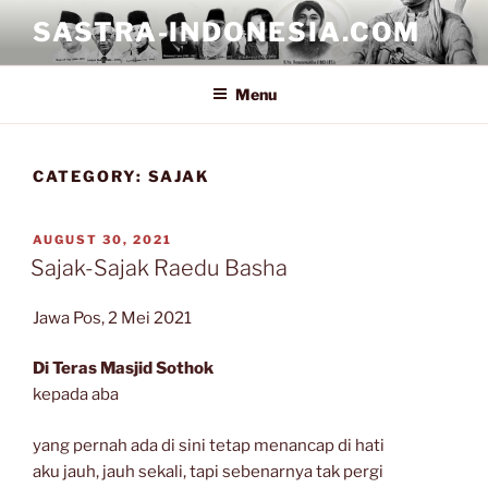
Skip
SASTRA-INDONESIA.COM
to
content
Menu
CATEGORY:
SAJAK
POSTED
AUGUST 30, 2021
ON
Sajak-Sajak Raedu Basha
Jawa Pos, 2 Mei 2021
Di Teras Masjid Sothok
kepada aba
yang pernah ada di sini tetap menancap di hati
aku jauh, jauh sekali, tapi sebenarnya tak pergi