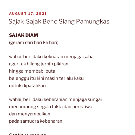
Imamuddin
SA”
POSTED
AUGUST 17, 2021
ON
Sajak-Sajak Beno Siang Pamungkas
SAJAK DIAM
(geram dari hari ke hari)
wahai, beri daku kekuatan menjaga sabar
agar tak hilang jernih pikiran
hingga membabi buta
belenggu itu kini masih terlalu kaku
untuk dipatahkan
wahai, beri daku keberanian menjaga sungai
menampung segala fakta dan peristiwa
dan menyampaikan
pada samudra kebenaran
“Sajak-