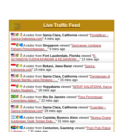
Live Traffic Feed
A visitor from
Santa Clara, California
viewed "
Pendidikan –
Sastra-Indonesia.com
"
4 mins ago
A visitor from
Singapore
viewed "
Sastrawan Jombang
Pahami Perkembangan…
"
9 mins ago
A visitor from
Fort Lauderdale, Florida
viewed "
R.
SUTANDYA YUDHA KHAIDAR & KEJAHATAN…
"
12 mins ago
A visitor from
Bekasi, Jawa Barat
viewed "
Sastra-
Indonesia.com
"
14 mins ago
A visitor from
Santa Clara, California
viewed "
Dendangan di
Bawah Bambu yang Rindang –…
"
15 mins ago
A visitor from
Yogyakarta
viewed "
SERAT KALATIDHA, Karya
Raden Ngabehi…
"
18 mins ago
A visitor from
Rio De Janeiro
viewed "
Para Perempuan
Cemerlang dalam…
"
22 mins ago
A visitor from
Santa Clara, California
viewed "
Guardian –
Sastra-Indonesia.com
"
29 mins ago
A visitor from
Castelar, Buenos Aires
viewed "
Sketsa Orang
Gedongan Tasik Tempo Dulu…
"
31 mins ago
A visitor from
Centurion, Gauteng
viewed "
Puisi-Puisi Rakai
Lukman –…
"
31 mins ago