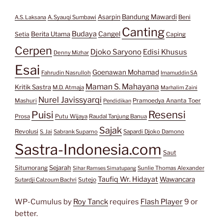
Bandung Mawardi
Asarpin
Beni
A.S. Laksana
A. Syauqi Sumbawi
Canting
Budaya
Berita Utama
Cangel
Setia
Caping
Cerpen
Djoko Saryono
Edisi Khusus
Denny Mizhar
Esai
Goenawan Mohamad
Fahrudin Nasrulloh
Imamuddin SA
Maman S. Mahayana
Kritik Sastra
M.D. Atmaja
Marhalim Zaini
Nurel Javissyarqi
Pramoedya Ananta Toer
Mashuri
Pendidikan
Resensi
Puisi
Prosa
Putu Wijaya
Raudal Tanjung Banua
Sajak
Revolusi
S. Jai
Sabrank Suparno
Sapardi Djoko Damono
Sastra-Indonesia.com
Saut
Situmorang
Sejarah
Sunlie Thomas Alexander
Sihar Ramses Simatupang
Taufiq Wr. Hidayat
Wawancara
Sutejo
Sutardji Calzoum Bachri
WP-Cumulus by
Roy Tanck
requires
Flash Player
9 or
better.