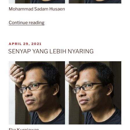
Mohammad Sadam Husaen
“MEMBACA
Continue reading
EKA
KURNIAWAN”
POSTED
APRIL 29, 2021
ON
SENYAP YANG LEBIH NYARING