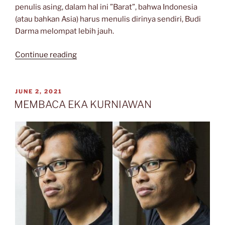
penulis asing, dalam hal ini ”Barat”, bahwa Indonesia
(atau bahkan Asia) harus menulis dirinya sendiri, Budi
Darma melompat lebih jauh.
“Budi
Continue reading
Darma
dan
Tiga
POSTED
JUNE 2, 2021
ON
Anak
MEMBACA EKA KURNIAWAN
Jembel:
Sebuah
Obituari”