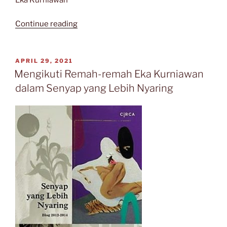
Eka Kurniawan
“SENYAP
Continue reading
YANG
LEBIH
NYARING”
POSTED
APRIL 29, 2021
ON
Mengikuti Remah-remah Eka Kurniawan
dalam Senyap yang Lebih Nyaring