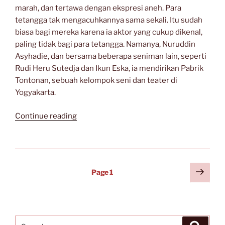
marah, dan tertawa dengan ekspresi aneh. Para
tetangga tak mengacuhkannya sama sekali. Itu sudah
biasa bagi mereka karena ia aktor yang cukup dikenal,
paling tidak bagi para tetangga. Namanya, Nuruddin
Asyhadie, dan bersama beberapa seniman lain, seperti
Rudi Heru Sutedja dan Ikun Eska, ia mendirikan Pabrik
Tontonan, sebuah kelompok seni dan teater di
Yogyakarta.
“Labirin
Continue reading
Impian”
Posts
Next
Page
1
page
navigation
Search
Search