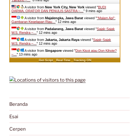
Tjahjono –…
"
8 mins ago
A visitor from
New York City, New York
viewed "
BUDI
DARMA, ORATOR DAN PENULIS SASTRA –…
"
9 mins ago
A visitor from
Majalengka, Jawa Barat
viewed "
“Malam Api”:
Gambaran Kegelapan Riau…
"
12 mins ago
A visitor from
Padalarang, Jawa Barat
viewed "
Sajak-Sajak
W.S. Rendra –…
"
12 mins ago
A visitor from
Jakarta, Jakarta Raya
viewed "
Sajak-Sajak
W.S. Rendra –…
"
12 mins ago
A visitor from
Singapore
viewed "
Don Kisot atau Don Kihote?
–…
"
13 mins ago
Get Script
Real Time
Tracking ON
Beranda
Esai
Cerpen