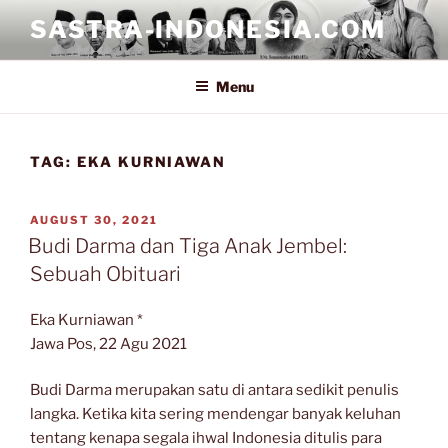
Skip
SASTRA-INDONESIA.COM
to
content
Menu
TAG:
EKA KURNIAWAN
POSTED
AUGUST 30, 2021
ON
Budi Darma dan Tiga Anak Jembel:
Sebuah Obituari
Eka Kurniawan *
Jawa Pos, 22 Agu 2021
Budi Darma merupakan satu di antara sedikit penulis
langka. Ketika kita sering mendengar banyak keluhan
tentang kenapa segala ihwal Indonesia ditulis para