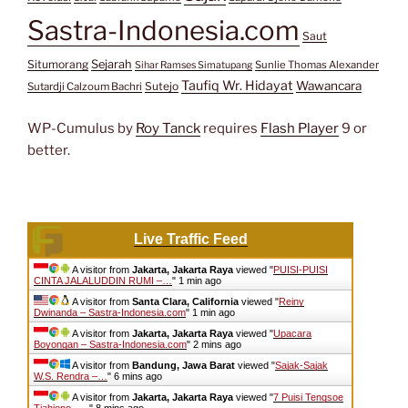
Sastra-Indonesia.com
Saut
Situmorang
Sejarah
Sunlie Thomas Alexander
Sihar Ramses Simatupang
Taufiq Wr. Hidayat
Wawancara
Sutejo
Sutardji Calzoum Bachri
WP-Cumulus by
Roy Tanck
requires
Flash Player
9 or
better.
Live Traffic Feed
A visitor from
Jakarta, Jakarta Raya
viewed "
PUISI-PUISI
CINTA JALALUDDIN RUMI –…
"
1 min ago
A visitor from
Santa Clara, California
viewed "
Reiny
Dwinanda – Sastra-Indonesia.com
"
1 min ago
A visitor from
Jakarta, Jakarta Raya
viewed "
Upacara
Boyongan – Sastra-Indonesia.com
"
2 mins ago
A visitor from
Bandung, Jawa Barat
viewed "
Sajak-Sajak
W.S. Rendra –…
"
6 mins ago
A visitor from
Jakarta, Jakarta Raya
viewed "
7 Puisi Tengsoe