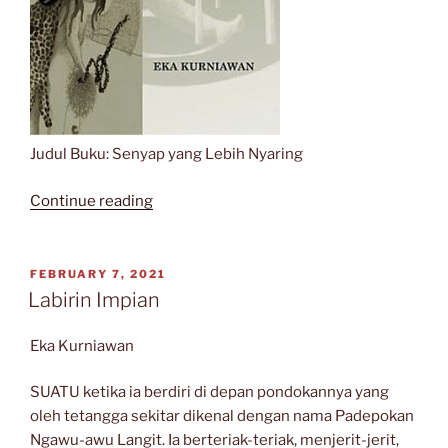
Judul Buku: Senyap yang Lebih Nyaring
“Mengikuti
Continue reading
Remah-
remah
Eka
POSTED
FEBRUARY 7, 2021
ON
Kurniawan
Labirin Impian
dalam
Senyap
Eka Kurniawan
yang
Lebih
SUATU ketika ia berdiri di depan pondokannya yang
Nyaring”
oleh tetangga sekitar dikenal dengan nama Padepokan
Ngawu-awu Langit. Ia berteriak-teriak, menjerit-jerit,