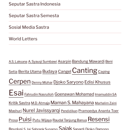
Seputar Sastra Indonesia
Seputar Sastra Semesta
Sosial Media Sastra
World Letters
Bandung Mawardi
Asarpin
Beni
A.S. Laksana
A. Syauqi Sumbawi
Canting
Budaya
Berita Utama
Cangel
Setia
Caping
Cerpen
Djoko Saryono
Edisi Khusus
Denny Mizhar
Esai
Goenawan Mohamad
Fahrudin Nasrulloh
Imamuddin SA
Maman S. Mahayana
Kritik Sastra
M.D. Atmaja
Marhalim Zaini
Nurel Javissyarqi
Pramoedya Ananta Toer
Mashuri
Pendidikan
Resensi
Puisi
Prosa
Putu Wijaya
Raudal Tanjung Banua
Sajak
Revolusi
S. Jai
Sabrank Suparno
Sapardi Djoko Damono