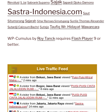
Sajak
Revolusi
S. Jai
Sabrank Suparno
Sapardi Djoko Damono
Sastra-Indonesia.com
Saut
Situmorang
Sejarah
Sunlie Thomas Alexander
Sihar Ramses Simatupang
Taufiq Wr. Hidayat
Wawancara
Sutejo
Sutardji Calzoum Bachri
WP-Cumulus by
Roy Tanck
requires
Flash Player
9 or
better.
Live Traffic Feed
A visitor from
Bekasi, Jawa Barat
viewed "
Puisi-Puisi Afrizal
Malna –…
"
2 mins ago
A visitor from
Bogor, Jawa Barat
viewed "
PUISI-PUISI CINTA
JALALUDDIN RUMI –…
"
8 mins ago
A visitor from
Bekasi, Jawa Barat
viewed "
PUISI-PUISI
CINTA JALALUDDIN RUMI –…
"
11 mins ago
A visitor from
Jakarta, Jakarta Raya
viewed "
Sastra-
Indonesia.com
"
14 mins ago