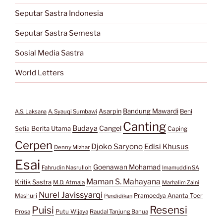
Seputar Sastra Indonesia
Seputar Sastra Semesta
Sosial Media Sastra
World Letters
Bandung Mawardi
Asarpin
Beni
A.S. Laksana
A. Syauqi Sumbawi
Canting
Budaya
Berita Utama
Cangel
Setia
Caping
Cerpen
Djoko Saryono
Edisi Khusus
Denny Mizhar
Esai
Goenawan Mohamad
Fahrudin Nasrulloh
Imamuddin SA
Maman S. Mahayana
Kritik Sastra
M.D. Atmaja
Marhalim Zaini
Nurel Javissyarqi
Pramoedya Ananta Toer
Mashuri
Pendidikan
Resensi
Puisi
Prosa
Putu Wijaya
Raudal Tanjung Banua