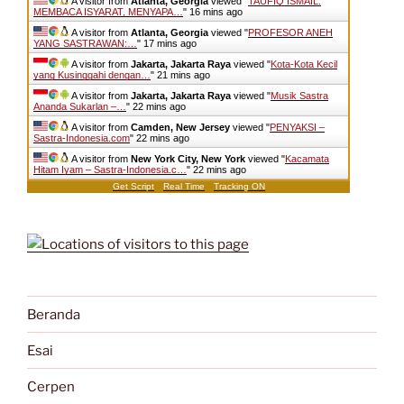
A visitor from
Atlanta, Georgia
viewed "
TAUFIQ ISMAIL:
MEMBACA ISYARAT, MENYAPA…
"
16 mins ago
A visitor from
Atlanta, Georgia
viewed "
PROFESOR ANEH
YANG SASTRAWAN:…
"
17 mins ago
A visitor from
Jakarta, Jakarta Raya
viewed "
Kota-Kota Kecil
yang Kusinggahi dengan…
"
21 mins ago
A visitor from
Jakarta, Jakarta Raya
viewed "
Musik Sastra
Ananda Sukarlan –…
"
22 mins ago
A visitor from
Camden, New Jersey
viewed "
PENYAKSI –
Sastra-Indonesia.com
"
22 mins ago
A visitor from
New York City, New York
viewed "
Kacamata
Hitam Iyam – Sastra-Indonesia.c…
"
22 mins ago
Get Script
Real Time
Tracking ON
Beranda
Esai
Cerpen