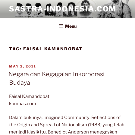
Skip
SASTRA-INDONESIA.COM
to
content
Menu
TAG:
FAISAL KAMANDOBAT
POSTED
MAY 2, 2011
ON
Negara dan Kegagalan Inkorporasi
Budaya
Faisal Kamandobat
kompas.com
Dalam bukunya, Imagined Community: Reflections of
the Origin and Spread of Nationalism (1983) yang telah
menjadi klasik itu, Benedict Anderson menegaskan