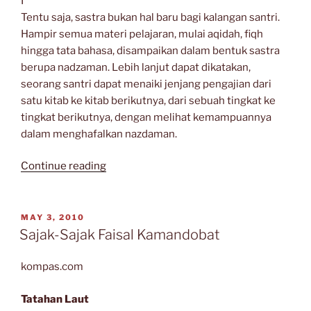
I
Tentu saja, sastra bukan hal baru bagi kalangan santri.
Hampir semua materi pelajaran, mulai aqidah, fiqh
hingga tata bahasa, disampaikan dalam bentuk sastra
berupa nadzaman. Lebih lanjut dapat dikatakan,
seorang santri dapat menaiki jenjang pengajian dari
satu kitab ke kitab berikutnya, dari sebuah tingkat ke
tingkat berikutnya, dengan melihat kemampuannya
dalam menghafalkan nazdaman.
“KATA-
Continue reading
KATA
DAN
IRAMA:
POSTED
MAY 3, 2010
ON
SURAT
Sajak-Sajak Faisal Kamandobat
SASTRA
BUAT
kompas.com
PARA
SANTRI”
Tatahan Laut