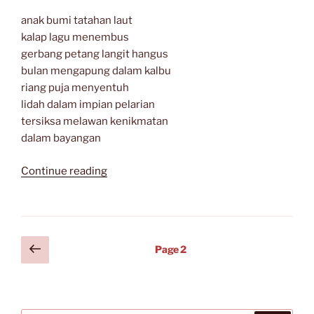
anak bumi tatahan laut
kalap lagu menembus
gerbang petang langit hangus
bulan mengapung dalam kalbu
riang puja menyentuh
lidah dalam impian pelarian
tersiksa melawan kenikmatan
dalam bayangan
“Sajak-
Continue reading
Sajak
Faisal
Kamandobat”
Posts
Previous
Page
2
page
navigation