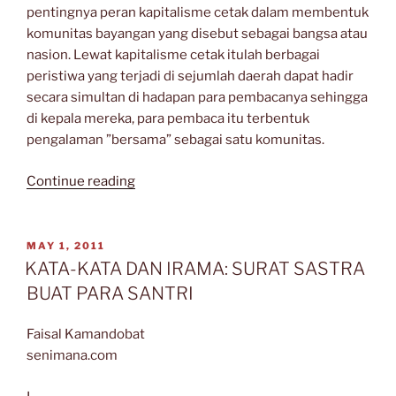
pentingnya peran kapitalisme cetak dalam membentuk
komunitas bayangan yang disebut sebagai bangsa atau
nasion. Lewat kapitalisme cetak itulah berbagai
peristiwa yang terjadi di sejumlah daerah dapat hadir
secara simultan di hadapan para pembacanya sehingga
di kepala mereka, para pembaca itu terbentuk
pengalaman ”bersama” sebagai satu komunitas.
“Negara
Continue reading
dan
Kegagalan
Inkorporasi
POSTED
MAY 1, 2011
ON
Budaya”
KATA-KATA DAN IRAMA: SURAT SASTRA
BUAT PARA SANTRI
Faisal Kamandobat
senimana.com