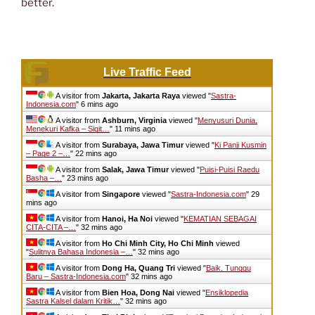
better.
Live Traffic Feed
A visitor from
Jakarta, Jakarta Raya
viewed "
Sastra-
Indonesia.com
"
6 mins ago
A visitor from
Ashburn, Virginia
viewed "
Menyusuri Dunia,
Menekuri Kafka – Sigit…
"
11 mins ago
A visitor from
Surabaya, Jawa Timur
viewed "
Ki Panji Kusmin
– Page 2 –…
"
22 mins ago
A visitor from
Salak, Jawa Timur
viewed "
Puisi-Puisi Raedu
Basha –…
"
23 mins ago
A visitor from
Singapore
viewed "
Sastra-Indonesia.com
"
29
mins ago
A visitor from
Hanoi, Ha Noi
viewed "
KEMATIAN SEBAGAI
CITA-CITA –…
"
32 mins ago
A visitor from
Ho Chi Minh City, Ho Chi Minh
viewed
"
Sulitnya Bahasa Indonesia –…
"
32 mins ago
A visitor from
Dong Ha, Quang Tri
viewed "
Baik, Tunggu
Baru – Sastra-Indonesia.com
"
32 mins ago
A visitor from
Bien Hoa, Dong Nai
viewed "
Ensiklopedia
Sastra Kalsel dalam Kritik…
"
32 mins ago