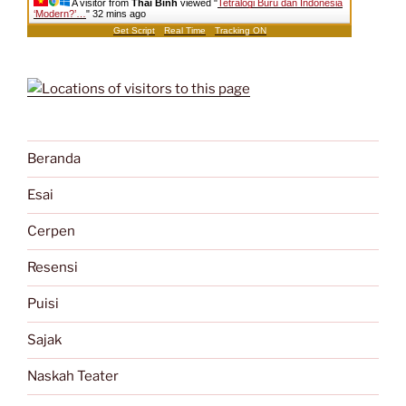
A visitor from
Thai Binh
viewed "
Tetralogi Buru dan Indonesia
‘Modern?’…
"
32 mins ago
Get Script
Real Time
Tracking ON
Beranda
Esai
Cerpen
Resensi
Puisi
Sajak
Naskah Teater