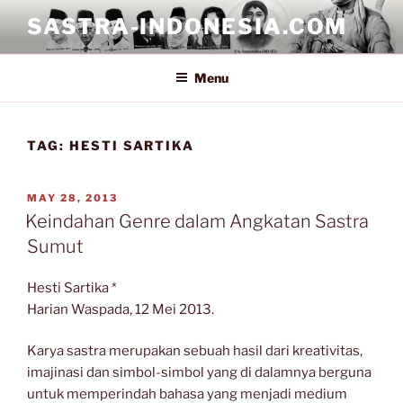
Skip
SASTRA-INDONESIA.COM
to
content
Menu
TAG:
HESTI SARTIKA
POSTED
MAY 28, 2013
ON
Keindahan Genre dalam Angkatan Sastra
Sumut
Hesti Sartika *
Harian Waspada, 12 Mei 2013.
Karya sastra merupakan sebuah hasil dari kreativitas,
imajinasi dan simbol-simbol yang di dalamnya berguna
untuk memperindah bahasa yang menjadi medium