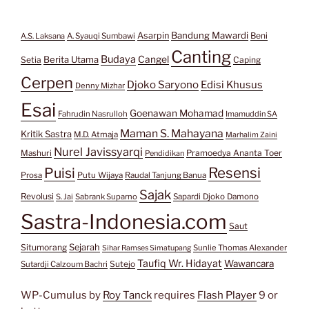
Bandung Mawardi
Asarpin
Beni
A.S. Laksana
A. Syauqi Sumbawi
Canting
Budaya
Berita Utama
Cangel
Setia
Caping
Cerpen
Djoko Saryono
Edisi Khusus
Denny Mizhar
Esai
Goenawan Mohamad
Fahrudin Nasrulloh
Imamuddin SA
Maman S. Mahayana
Kritik Sastra
M.D. Atmaja
Marhalim Zaini
Nurel Javissyarqi
Pramoedya Ananta Toer
Mashuri
Pendidikan
Resensi
Puisi
Prosa
Putu Wijaya
Raudal Tanjung Banua
Sajak
Revolusi
S. Jai
Sabrank Suparno
Sapardi Djoko Damono
Sastra-Indonesia.com
Saut
Situmorang
Sejarah
Sunlie Thomas Alexander
Sihar Ramses Simatupang
Taufiq Wr. Hidayat
Wawancara
Sutejo
Sutardji Calzoum Bachri
WP-Cumulus by
Roy Tanck
requires
Flash Player
9 or