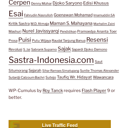
Cerpen
Djoko Saryono
Edisi Khusus
Denny Mizhar
Esai
Goenawan Mohamad
Fahrudin Nasrulloh
Imamuddin SA
Maman S. Mahayana
Kritik Sastra
M.D. Atmaja
Marhalim Zaini
Nurel Javissyarqi
Pramoedya Ananta Toer
Mashuri
Pendidikan
Resensi
Puisi
Prosa
Putu Wijaya
Raudal Tanjung Banua
Sajak
Revolusi
S. Jai
Sabrank Suparno
Sapardi Djoko Damono
Sastra-Indonesia.com
Saut
Situmorang
Sejarah
Sunlie Thomas Alexander
Sihar Ramses Simatupang
Taufiq Wr. Hidayat
Wawancara
Sutejo
Sutardji Calzoum Bachri
WP-Cumulus by
Roy Tanck
requires
Flash Player
9 or
better.
Live Traffic Feed