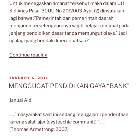
Untuk menegaskan amanat tersebut maka dalam UU
Sidiknas Pasal 31 UU No 20/2003 Ayat (2) dinyatakan
lagi bahwa :”Pemerintah dan pemerintah daerah
menjamin terselenggaranya wajib belajar minimal pada
jenjang pendidikan dasar tanpa memungut biaya.” Jadi
apalagi yang hendak diperdebatkan?
“PENDIDIKAN
Continue reading
DASAR
GRATIS;
AMANAT
POSTED
JANUARY 6, 2011
ON
YANG
MENGGUGAT PENDIDIKAN GAYA “BANK”
TERLUPAKAN”
Janual Aidi
…..”masyarakat saat ini sedang mengalami penderitaan
karena salah ajar (dysteachic communit) ”…..
(Thomas Armstrong, 2002)