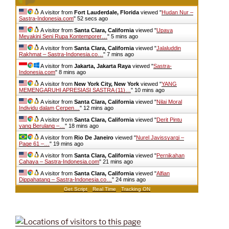
A visitor from
Fort Lauderdale, Florida
viewed "
Hudan Nur –
Sastra-Indonesia.com
"
53 secs ago
A visitor from
Santa Clara, California
viewed "
Upaya
Meyakini Seni Rupa Kontemporer…
"
5 mins ago
A visitor from
Santa Clara, California
viewed "
Jalaluddin
Rakhmat – Sastra-Indonesia.co…
"
7 mins ago
A visitor from
Jakarta, Jakarta Raya
viewed "
Sastra-
Indonesia.com
"
8 mins ago
A visitor from
New York City, New York
viewed "
YANG
MEMENGARUHI APRESIASI SASTRA (11)…
"
10 mins ago
A visitor from
Santa Clara, California
viewed "
Nilai Moral
Individu dalam Cerpen…
"
12 mins ago
A visitor from
Santa Clara, California
viewed "
Derit Pintu
yang Berulang –…
"
18 mins ago
A visitor from
Rio De Janeiro
viewed "
Nurel Javissyarqi –
Page 61 –…
"
19 mins ago
A visitor from
Santa Clara, California
viewed "
Pernikahan
Cahaya – Sastra-Indonesia.com
"
21 mins ago
A visitor from
Santa Clara, California
viewed "
Alfian
Dippahatang – Sastra-Indonesia.co…
"
24 mins ago
Get Script
Real Time
Tracking ON