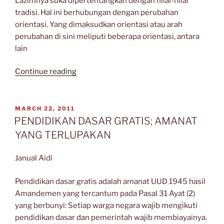
Lazimnya suka dipertentangkan dengan nilai-nilai
tradisi. Hal ini berhubungan dengan perubahan
orientasi. Yang dimaksudkan orientasi atau arah
perubahan di sini meliputi beberapa orientasi, antara
lain
“Komunikasi
Continue reading
dan
Pembangunan
dalam
POSTED
MARCH 22, 2011
ON
Perspektif
PENDIDIKAN DASAR GRATIS; AMANAT
Modernisasi”
YANG TERLUPAKAN
Janual Aidi
Pendidikan dasar gratis adalah amanat UUD 1945 hasil
Amandemen yang tercantum pada Pasal 31 Ayat (2)
yang berbunyi: Setiap warga negara wajib mengikuti
pendidikan dasar dan pemerintah wajib membiayainya.