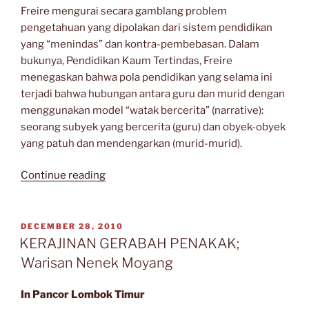
Freire mengurai secara gamblang problem
pengetahuan yang dipolakan dari sistem pendidikan
yang “menindas” dan kontra-pembebasan. Dalam
bukunya, Pendidikan Kaum Tertindas, Freire
menegaskan bahwa pola pendidikan yang selama ini
terjadi bahwa hubungan antara guru dan murid dengan
menggunakan model “watak bercerita” (narrative):
seorang subyek yang bercerita (guru) dan obyek-obyek
yang patuh dan mendengarkan (murid-murid).
“MENGGUGAT
Continue reading
PENDIDIKAN
GAYA
“BANK””
POSTED
DECEMBER 28, 2010
ON
KERAJINAN GERABAH PENAKAK;
Warisan Nenek Moyang
In Pancor Lombok Timur