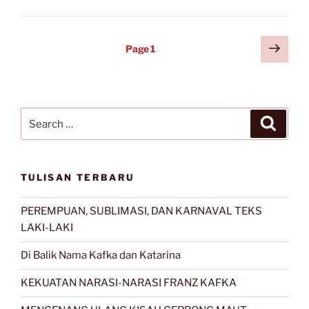
PENAKAK;
Warisan
Nenek
Posts
Next
Page
1
Moyang”
page
navigation
Search
Search
for:
TULISAN TERBARU
PEREMPUAN, SUBLIMASI, DAN KARNAVAL TEKS
LAKI-LAKI
Di Balik Nama Kafka dan Katarina
KEKUATAN NARASI-NARASI FRANZ KAFKA