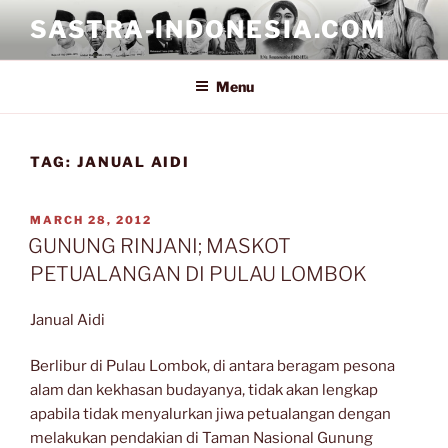
Skip
SASTRA-INDONESIA.COM
to
content
Menu
TAG:
JANUAL AIDI
POSTED
MARCH 28, 2012
ON
GUNUNG RINJANI; MASKOT
PETUALANGAN DI PULAU LOMBOK
Janual Aidi
Berlibur di Pulau Lombok, di antara beragam pesona
alam dan kekhasan budayanya, tidak akan lengkap
apabila tidak menyalurkan jiwa petualangan dengan
melakukan pendakian di Taman Nasional Gunung