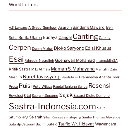
World Letters
Bandung Mawardi
Asarpin
Beni
A.S. Laksana
A. Syauqi Sumbawi
Canting
Budaya
Berita Utama
Cangel
Setia
Caping
Cerpen
Djoko Saryono
Edisi Khusus
Denny Mizhar
Esai
Goenawan Mohamad
Fahrudin Nasrulloh
Imamuddin SA
Maman S. Mahayana
Kritik Sastra
M.D. Atmaja
Marhalim Zaini
Nurel Javissyarqi
Pramoedya Ananta Toer
Mashuri
Pendidikan
Resensi
Puisi
Prosa
Putu Wijaya
Raudal Tanjung Banua
Sajak
Revolusi
S. Jai
Sabrank Suparno
Sapardi Djoko Damono
Sastra-Indonesia.com
Saut
Situmorang
Sejarah
Sunlie Thomas Alexander
Sihar Ramses Simatupang
Taufiq Wr. Hidayat
Wawancara
Sutejo
Sutardji Calzoum Bachri