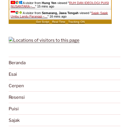
A visitor from
Hung Yen
viewed "
RUH DAN IDEOLOGI PUISI
NUSANTARA –…
"
15 mins ago
A visitor from
Semarang, Jawa Tengah
viewed "
Sajak-Sajak
Umbu Landu Paranggi –…
"
16 mins ago
Get Script
Real Time
Tracking ON
Beranda
Esai
Cerpen
Resensi
Puisi
Sajak