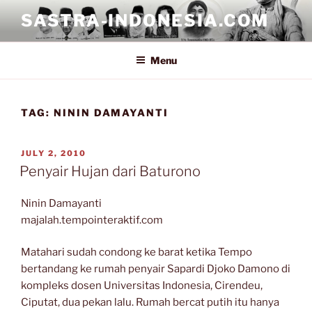
Skip
SASTRA-INDONESIA.COM
to
content
Menu
TAG:
NININ DAMAYANTI
POSTED
JULY 2, 2010
ON
Penyair Hujan dari Baturono
Ninin Damayanti
majalah.tempointeraktif.com
Matahari sudah condong ke barat ketika Tempo
bertandang ke rumah penyair Sapardi Djoko Damono di
kompleks dosen Universitas Indonesia, Cirendeu,
Ciputat, dua pekan lalu. Rumah bercat putih itu hanya