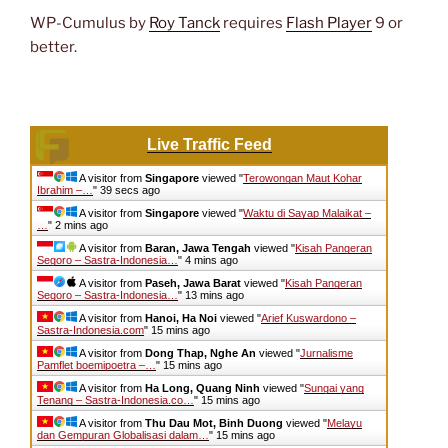
WP-Cumulus by
Roy Tanck
requires
Flash Player
9 or
better.
Live Traffic Feed
A visitor from
Singapore
viewed "
Terowongan Maut Kohar
Ibrahim –…
"
39 secs ago
A visitor from
Singapore
viewed "
Waktu di Sayap Malaikat –
…
"
2 mins ago
A visitor from
Baran, Jawa Tengah
viewed "
Kisah Pangeran
Segoro – Sastra-Indonesia…
"
4 mins ago
A visitor from
Paseh, Jawa Barat
viewed "
Kisah Pangeran
Segoro – Sastra-Indonesia…
"
13 mins ago
A visitor from
Hanoi, Ha Noi
viewed "
Arief Kuswardono –
Sastra-Indonesia.com
"
15 mins ago
A visitor from
Dong Thap, Nghe An
viewed "
Jurnalisme
Pamflet boemipoetra –…
"
15 mins ago
A visitor from
Ha Long, Quang Ninh
viewed "
Sungai yang
Tenang – Sastra-Indonesia.co…
"
15 mins ago
A visitor from
Thu Dau Mot, Binh Duong
viewed "
Melayu
dan Gempuran Globalisasi dalam…
"
15 mins ago