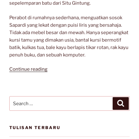
sepelemparan batu dari Situ Gintung.
Perabot di rumahnya sederhana, menguatkan sosok
Sapardi yang lekat dengan puisi liris yang bersahaja.
Tidak ada mebel besar dan mewah. Hanya seperangkat
kursi tamu yang dimakan usia, bantal kursi bermotif
batik, kulkas tua, bale kayu berlapis tikar rotan, rak kayu
penuh buku, dan sebuah komputer.
“Penyair
Continue reading
Hujan
dari
Baturono”
Search
Search
for:
TULISAN TERBARU