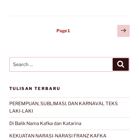
Melayu:
Keindahan
dan
Perlawanan”
Posts
Next
Page
1
page
navigation
Search
Search
for:
TULISAN TERBARU
PEREMPUAN, SUBLIMASI, DAN KARNAVAL TEKS
LAKI-LAKI
Di Balik Nama Kafka dan Katarina
KEKUATAN NARASI-NARASI FRANZ KAFKA