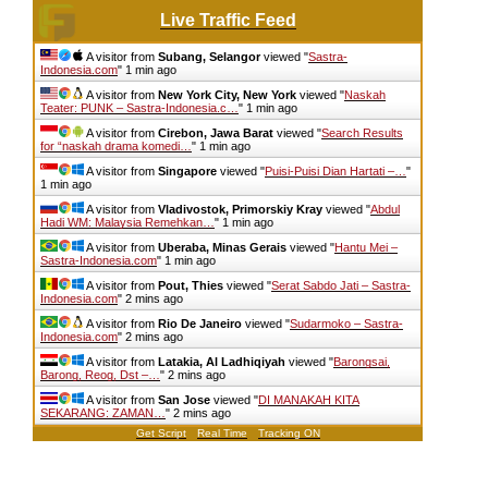
Live Traffic Feed
A visitor from
Subang, Selangor
viewed "
Sastra-
Indonesia.com
"
1 min ago
A visitor from
New York City, New York
viewed "
Naskah
Teater: PUNK – Sastra-Indonesia.c…
"
1 min ago
A visitor from
Cirebon, Jawa Barat
viewed "
Search Results
for “naskah drama komedi…
"
1 min ago
A visitor from
Singapore
viewed "
Puisi-Puisi Dian Hartati –…
"
1 min ago
A visitor from
Vladivostok, Primorskiy Kray
viewed "
Abdul
Hadi WM: Malaysia Remehkan…
"
1 min ago
A visitor from
Uberaba, Minas Gerais
viewed "
Hantu Mei –
Sastra-Indonesia.com
"
1 min ago
A visitor from
Pout, Thies
viewed "
Serat Sabdo Jati – Sastra-
Indonesia.com
"
2 mins ago
A visitor from
Rio De Janeiro
viewed "
Sudarmoko – Sastra-
Indonesia.com
"
2 mins ago
A visitor from
Latakia, Al Ladhiqiyah
viewed "
Barongsai,
Barong, Reog, Dst –…
"
2 mins ago
A visitor from
San Jose
viewed "
DI MANAKAH KITA
SEKARANG: ZAMAN…
"
2 mins ago
Get Script
Real Time
Tracking ON