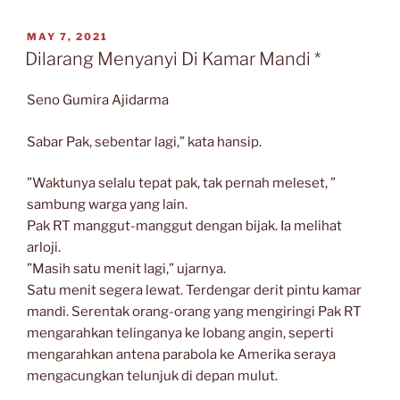
Hilang”
POSTED
MAY 7, 2021
ON
Dilarang Menyanyi Di Kamar Mandi *
Seno Gumira Ajidarma
Sabar Pak, sebentar lagi,” kata hansip.
”Waktunya selalu tepat pak, tak pernah meleset, ”
sambung warga yang lain.
Pak RT manggut-manggut dengan bijak. Ia melihat
arloji.
”Masih satu menit lagi,” ujarnya.
Satu menit segera lewat. Terdengar derit pintu kamar
mandi. Serentak orang-orang yang mengiringi Pak RT
mengarahkan telinganya ke lobang angin, seperti
mengarahkan antena parabola ke Amerika seraya
mengacungkan telunjuk di depan mulut.