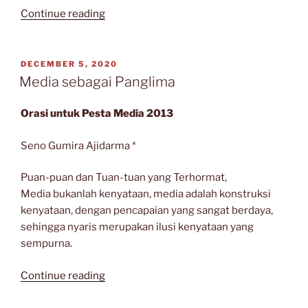
“Dilarang
Continue reading
Menyanyi
Di
Kamar
POSTED
DECEMBER 5, 2020
ON
Mandi
Media sebagai Panglima
*”
Orasi untuk Pesta Media 2013
Seno Gumira Ajidarma *
Puan-puan dan Tuan-tuan yang Terhormat,
Media bukanlah kenyataan, media adalah konstruksi
kenyataan, dengan pencapaian yang sangat berdaya,
sehingga nyaris merupakan ilusi kenyataan yang
sempurna.
“Media
Continue reading
sebagai
Panglima”