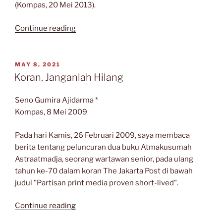
(Kompas, 20 Mei 2013).
“CUCI
Continue reading
TANGAN”
POSTED
MAY 8, 2021
ON
Koran, Janganlah Hilang
Seno Gumira Ajidarma *
Kompas, 8 Mei 2009
Pada hari Kamis, 26 Februari 2009, saya membaca
berita tentang peluncuran dua buku Atmakusumah
Astraatmadja, seorang wartawan senior, pada ulang
tahun ke-70 dalam koran The Jakarta Post di bawah
judul ”Partisan print media proven short-lived”.
“Koran,
Continue reading
Janganlah