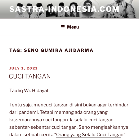
Skip
SASTRA-INDONESIA.COM
to
content
Menu
TAG:
SENO GUMIRA AJIDARMA
POSTED
JULY 1, 2021
ON
CUCI TANGAN
Taufiq Wr. Hidayat
Tentu saja, mencuci tangan di sini bukan agar terhindar
dari pandemi. Tetapi memang ada orang yang
kegemarannya cuci tangan. Ia selalu cuci tangan,
sebentar-sebentar cuci tangan. Seno mengisahkannya
dalam sebuah cerita “
Orang yang Selalu Cuci Tanga
n”