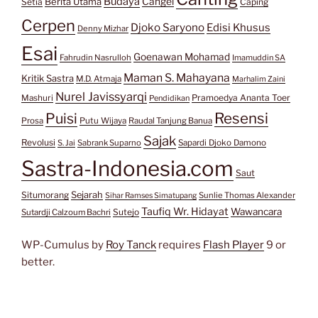
Budaya
Berita Utama
Cangel
Setia
Caping
Cerpen
Djoko Saryono
Edisi Khusus
Denny Mizhar
Esai
Goenawan Mohamad
Fahrudin Nasrulloh
Imamuddin SA
Maman S. Mahayana
Kritik Sastra
M.D. Atmaja
Marhalim Zaini
Nurel Javissyarqi
Pramoedya Ananta Toer
Mashuri
Pendidikan
Resensi
Puisi
Prosa
Putu Wijaya
Raudal Tanjung Banua
Sajak
Revolusi
S. Jai
Sabrank Suparno
Sapardi Djoko Damono
Sastra-Indonesia.com
Saut
Situmorang
Sejarah
Sunlie Thomas Alexander
Sihar Ramses Simatupang
Taufiq Wr. Hidayat
Wawancara
Sutejo
Sutardji Calzoum Bachri
WP-Cumulus by
Roy Tanck
requires
Flash Player
9 or
better.