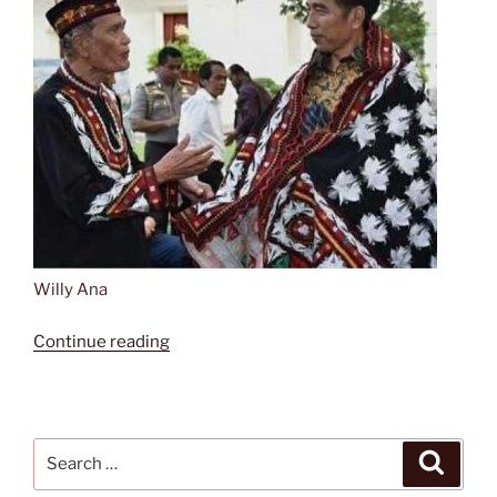
Willy Ana
“L.K.
Continue reading
Ara
dan
Semangat
Sastra
Search
Search
yang
for: