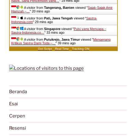
Navis, Sang Pencemooh yang…
"
19 mins ago
A visitor from
Tangerang, Banten
viewed "
Sajak-Sajak Amir
Hamzah –…
"
20 mins ago
A visitor from
Pati, Jawa Tengah
viewed "
Sastra-
Indonesia.com
"
29 mins ago
A visitor from
Singapore
viewed "
Puisi yang Menyapa –
Sastra-Indonesia.co…
"
33 mins ago
A visitor from
Putukrejo, Jawa Timur
viewed "
Mengenang
Kritikus Sastra Dami Toda –…
"
39 mins ago
Get Script
Real Time
Tracking ON
Beranda
Esai
Cerpen
Resensi