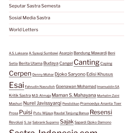
Seputar Sastra Semesta
Sosial Media Sastra
World Letters
Bandung Mawardi
Asarpin
Beni
A.S. Laksana
A. Syauqi Sumbawi
Canting
Budaya
Berita Utama
Cangel
Setia
Caping
Cerpen
Djoko Saryono
Edisi Khusus
Denny Mizhar
Esai
Goenawan Mohamad
Fahrudin Nasrulloh
Imamuddin SA
Maman S. Mahayana
Kritik Sastra
M.D. Atmaja
Marhalim Zaini
Nurel Javissyarqi
Pramoedya Ananta Toer
Mashuri
Pendidikan
Resensi
Puisi
Prosa
Putu Wijaya
Raudal Tanjung Banua
Sajak
Revolusi
S. Jai
Sabrank Suparno
Sapardi Djoko Damono