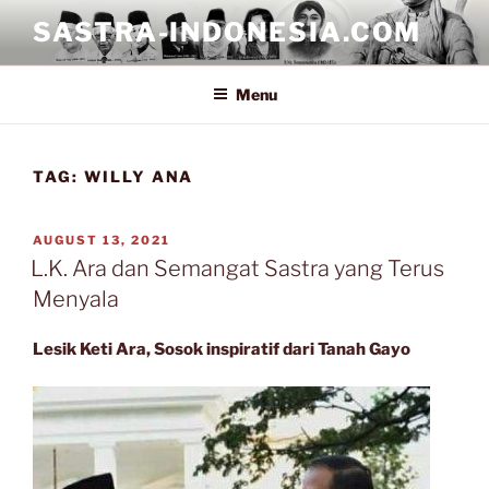
Skip
SASTRA-INDONESIA.COM
to
content
Menu
TAG:
WILLY ANA
POSTED
AUGUST 13, 2021
ON
L.K. Ara dan Semangat Sastra yang Terus
Menyala
Lesik Keti Ara, Sosok inspiratif dari Tanah Gayo