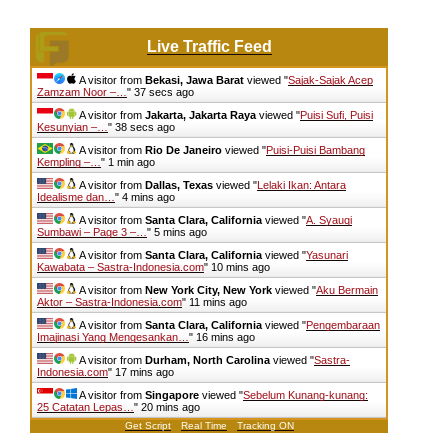
Live Traffic Feed
A visitor from
Bekasi, Jawa Barat
viewed "
Sajak-Sajak Acep
Zamzam Noor –…
"
37 secs ago
A visitor from
Jakarta, Jakarta Raya
viewed "
Puisi Sufi, Puisi
Kesunyian –…
"
38 secs ago
A visitor from
Rio De Janeiro
viewed "
Puisi-Puisi Bambang
Kempling –…
"
1 min ago
A visitor from
Dallas, Texas
viewed "
Lelaki Ikan: Antara
Idealisme dan…
"
4 mins ago
A visitor from
Santa Clara, California
viewed "
A. Syauqi
Sumbawi – Page 3 –…
"
5 mins ago
A visitor from
Santa Clara, California
viewed "
Yasunari
Kawabata – Sastra-Indonesia.com
"
10 mins ago
A visitor from
New York City, New York
viewed "
Aku Bermain
Aktor – Sastra-Indonesia.com
"
11 mins ago
A visitor from
Santa Clara, California
viewed "
Pengembaraan
Imajinasi Yang Mengesankan…
"
16 mins ago
A visitor from
Durham, North Carolina
viewed "
Sastra-
Indonesia.com
"
17 mins ago
A visitor from
Singapore
viewed "
Sebelum Kunang-kunang:
25 Catatan Lepas…
"
20 mins ago
Get Script
Real Time
Tracking ON