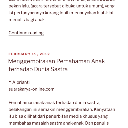
pekan lalu, (acara tersebut dibuka untuk umum), yang
isi pertanyaannya kurang lebih menanyakan kiat-kiat
menulis bagi anak.
“Rumitkah
Continue reading
Mengajarkan
Sastra
pada
POSTED
FEBRUARY 19, 2012
ON
Anak?”
Menggembirakan Pemahaman Anak
terhadap Dunia Sastra
Y Alprianti
suarakarya-online.com
Pemahaman anak-anak terhadap dunia sastra,
belakangan ini semakin menggembirakan. Kenyataan
itu bisa dilihat dari penerbitan media khusus yang
membahas masalah sastra anak-anak. Dan penulis