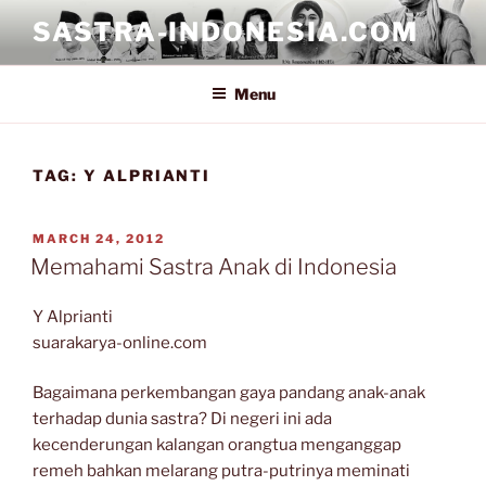
Skip
SASTRA-INDONESIA.COM
to
content
Menu
TAG:
Y ALPRIANTI
POSTED
MARCH 24, 2012
ON
Memahami Sastra Anak di Indonesia
Y Alprianti
suarakarya-online.com
Bagaimana perkembangan gaya pandang anak-anak
terhadap dunia sastra? Di negeri ini ada
kecenderungan kalangan orangtua menganggap
remeh bahkan melarang putra-putrinya meminati