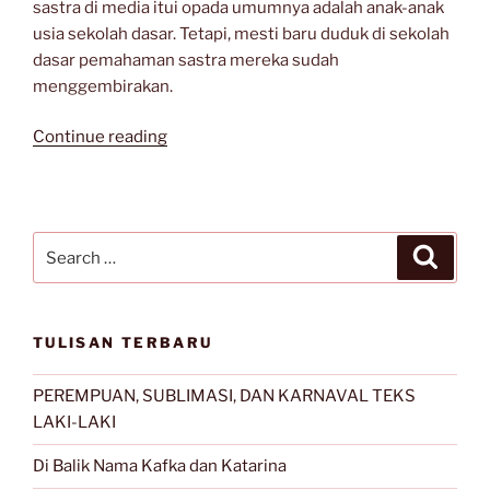
sastra di media itui opada umumnya adalah anak-anak
usia sekolah dasar. Tetapi, mesti baru duduk di sekolah
dasar pemahaman sastra mereka sudah
menggembirakan.
“Menggembirakan
Continue reading
Pemahaman
Anak
terhadap
Dunia
Search
Search
Sastra”
for:
TULISAN TERBARU
PEREMPUAN, SUBLIMASI, DAN KARNAVAL TEKS
LAKI-LAKI
Di Balik Nama Kafka dan Katarina