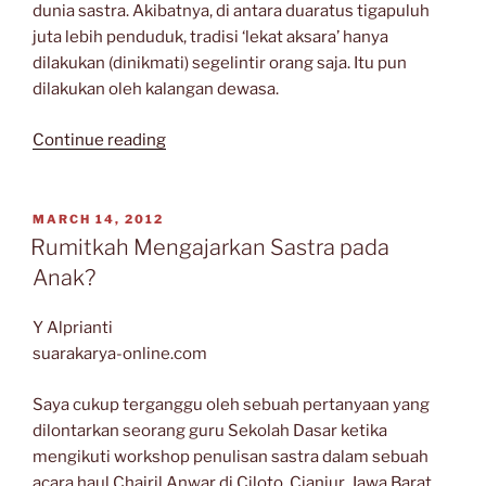
dunia sastra. Akibatnya, di antara duaratus tigapuluh
juta lebih penduduk, tradisi ‘lekat aksara’ hanya
dilakukan (dinikmati) segelintir orang saja. Itu pun
dilakukan oleh kalangan dewasa.
“Memahami
Continue reading
Sastra
Anak
di
POSTED
MARCH 14, 2012
ON
Indonesia”
Rumitkah Mengajarkan Sastra pada
Anak?
Y Alprianti
suarakarya-online.com
Saya cukup terganggu oleh sebuah pertanyaan yang
dilontarkan seorang guru Sekolah Dasar ketika
mengikuti workshop penulisan sastra dalam sebuah
acara haul Chairil Anwar di Ciloto, Cianjur, Jawa Barat,