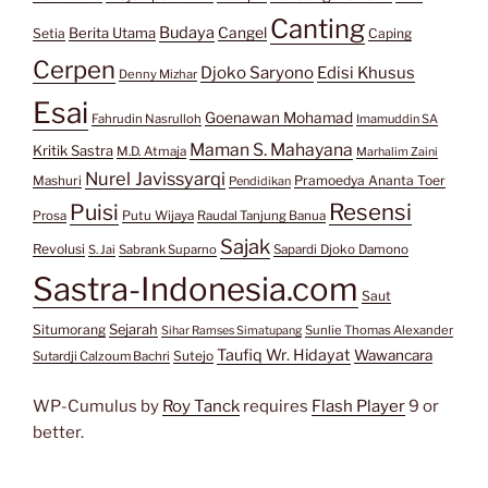
Canting
Budaya
Berita Utama
Cangel
Setia
Caping
Cerpen
Djoko Saryono
Edisi Khusus
Denny Mizhar
Esai
Goenawan Mohamad
Fahrudin Nasrulloh
Imamuddin SA
Maman S. Mahayana
Kritik Sastra
M.D. Atmaja
Marhalim Zaini
Nurel Javissyarqi
Pramoedya Ananta Toer
Mashuri
Pendidikan
Resensi
Puisi
Prosa
Putu Wijaya
Raudal Tanjung Banua
Sajak
Revolusi
S. Jai
Sabrank Suparno
Sapardi Djoko Damono
Sastra-Indonesia.com
Saut
Situmorang
Sejarah
Sunlie Thomas Alexander
Sihar Ramses Simatupang
Taufiq Wr. Hidayat
Wawancara
Sutejo
Sutardji Calzoum Bachri
WP-Cumulus by
Roy Tanck
requires
Flash Player
9 or
better.