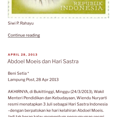
Siwi P. Rahayu
“Abdoel
Continue reading
Moeis
(1886
–
POSTED
APRIL 28, 2013
ON
1959)”
Abdoel Moeis dan Hari Sastra
Beni Setia *
Lampung Post, 28 Apr 2013
AKHIRNYA, di Bukittinggi, Minggu (24/3/2013), Wakil
Menteri Pendidikan dan Kebudayaan, Wiendu Nuryarti
resmi menatapkan 3 Juli sebagai Hari Sastra Indonesia
–dengan berpatokan ke hari kelahiran Abdoel Moeis.
Jadi tak heran kalau momentum pengumuman resmi