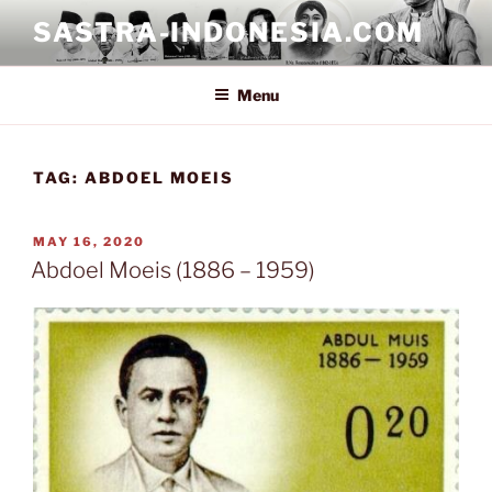
Skip
SASTRA-INDONESIA.COM
to
content
Menu
TAG:
ABDOEL MOEIS
POSTED
MAY 16, 2020
ON
Abdoel Moeis (1886 – 1959)