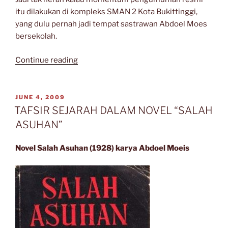
itu dilakukan di kompleks SMAN 2 Kota Bukittinggi,
yang dulu pernah jadi tempat sastrawan Abdoel Moes
bersekolah.
“Abdoel
Continue reading
Moeis
dan
Hari
POSTED
JUNE 4, 2009
ON
Sastra”
TAFSIR SEJARAH DALAM NOVEL “SALAH
ASUHAN”
Novel Salah Asuhan (1928) karya Abdoel Moeis