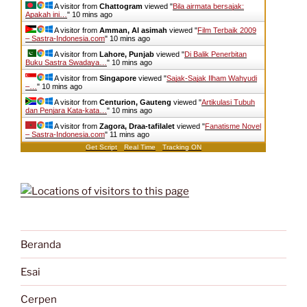
A visitor from
Chattogram
viewed "
Bila airmata bersajak:
Apakah ini…
"
10 mins ago
A visitor from
Amman, Al asimah
viewed "
Film Terbaik 2009
– Sastra-Indonesia.com
"
10 mins ago
A visitor from
Lahore, Punjab
viewed "
Di Balik Penerbitan
Buku Sastra Swadaya…
"
10 mins ago
A visitor from
Singapore
viewed "
Sajak-Sajak Ilham Wahyudi
–…
"
10 mins ago
A visitor from
Centurion, Gauteng
viewed "
Artikulasi Tubuh
dan Penjara Kata-kata…
"
10 mins ago
A visitor from
Zagora, Draa-tafilalet
viewed "
Fanatisme Novel
– Sastra-Indonesia.com
"
11 mins ago
Get Script
Real Time
Tracking ON
Beranda
Esai
Cerpen