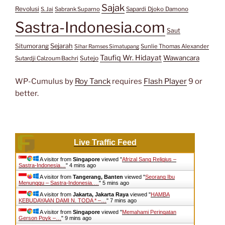
Sajak
Revolusi
S. Jai
Sabrank Suparno
Sapardi Djoko Damono
Sastra-Indonesia.com
Saut
Situmorang
Sejarah
Sunlie Thomas Alexander
Sihar Ramses Simatupang
Taufiq Wr. Hidayat
Wawancara
Sutejo
Sutardji Calzoum Bachri
WP-Cumulus by
Roy Tanck
requires
Flash Player
9 or
better.
Live Traffic Feed
A visitor from
Singapore
viewed "
Afrizal Sang Religius –
Sastra-Indonesia…
"
4 mins ago
A visitor from
Tangerang, Banten
viewed "
Seorang Ibu
Menunggu – Sastra-Indonesia.…
"
5 mins ago
A visitor from
Jakarta, Jakarta Raya
viewed "
HAMBA
KEBUDAYAAN DAMI N. TODA * –…
"
7 mins ago
A visitor from
Singapore
viewed "
Memahami Peringatan
Gerson Poyk –…
"
9 mins ago