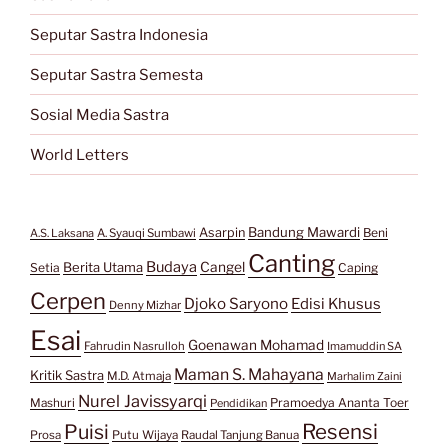
Seputar Sastra Indonesia
Seputar Sastra Semesta
Sosial Media Sastra
World Letters
Bandung Mawardi
Asarpin
Beni
A.S. Laksana
A. Syauqi Sumbawi
Canting
Budaya
Berita Utama
Cangel
Setia
Caping
Cerpen
Djoko Saryono
Edisi Khusus
Denny Mizhar
Esai
Goenawan Mohamad
Fahrudin Nasrulloh
Imamuddin SA
Maman S. Mahayana
Kritik Sastra
M.D. Atmaja
Marhalim Zaini
Nurel Javissyarqi
Pramoedya Ananta Toer
Mashuri
Pendidikan
Resensi
Puisi
Prosa
Putu Wijaya
Raudal Tanjung Banua