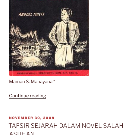
Maman S. Mahayana *
“TAFSIR
Continue reading
SEJARAH
DALAM
NOVEL
POSTED
NOVEMBER 30, 2008
ON
“SALAH
TAFSIR SEJARAH DALAM NOVEL SALAH
ASUHAN””
ASUHAN