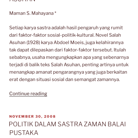
Maman S. Mahayana *
Setiap karya sastra adalah hasil pengaruh yang rumit
dari faktor-faktor sosial-politik-kultural. Novel Salah
Asuhan (1928) karya Abdoel Moeis, juga kelahirannya
tak dapat dilepaskan dari faktor-faktor tersebut. Itulah
sebabnya, usaha mengungkapkan apa yang sebenarnya
terjadi di balik teks Salah Asuhan, penting artinya untuk
menangkap amanat pengarangnya yang juga berkaitan
erat dengan situasi sosial dan semangat zamannya.
“TAFSIR
Continue reading
SEJARAH
DALAM
NOVEL
POSTED
NOVEMBER 30, 2008
ON
SALAH
POLITIK DALAM SASTRA ZAMAN BALAI
ASUHAN”
PUSTAKA