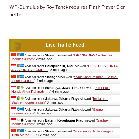
WP-Cumulus by
Roy Tanck
requires
Flash Player
9 or
better.
Live Traffic Feed
A visitor from
Shanghai
viewed "
ORANG BIASA – Sastra-
Indonesia.com
"
2 mins ago
A visitor from
Balaipungut, Riau
viewed "
PUISI-PUISI CINTA
JALALUDDIN RUMI –…
"
3 mins ago
A visitor from
Shanghai
viewed "
Syair Sang Pejabat – Sastra-
Indonesia.co…
"
4 mins ago
A visitor from
Surabaya, Jawa Timur
viewed "
Puisi-Puisi
Nanda Alifya Rahmah –…
"
4 mins ago
A visitor from
Jakarta, Jakarta Raya
viewed "
Inisiator –
Sastra-Indonesia.com
"
6 mins ago
A visitor from
Jakarta, Jakarta Raya
viewed "
Sastra-
Indonesia.com
"
8 mins ago
A visitor from
Batam, Kepulauan Riau
viewed "
Sastra-
Indonesia.com
"
9 mins ago
A visitor from
Shanghai
viewed "
Surat yang Ditulis dengan
Tinta Merah –…
"
12 mins ago