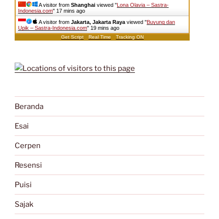
A visitor from
Shanghai
viewed "
Lona Olavia – Sastra-
Indonesia.com
"
17 mins ago
A visitor from
Jakarta, Jakarta Raya
viewed "
Buyung dan
Upik – Sastra-Indonesia.com
"
19 mins ago
Get Script
Real Time
Tracking ON
Beranda
Esai
Cerpen
Resensi
Puisi
Sajak