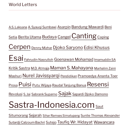
World Letters
Bandung Mawardi
Asarpin
Beni
A.S. Laksana
A. Syauqi Sumbawi
Canting
Budaya
Berita Utama
Cangel
Setia
Caping
Cerpen
Djoko Saryono
Edisi Khusus
Denny Mizhar
Esai
Goenawan Mohamad
Fahrudin Nasrulloh
Imamuddin SA
Maman S. Mahayana
Kritik Sastra
M.D. Atmaja
Marhalim Zaini
Nurel Javissyarqi
Pramoedya Ananta Toer
Mashuri
Pendidikan
Resensi
Puisi
Prosa
Putu Wijaya
Raudal Tanjung Banua
Sajak
Revolusi
S. Jai
Sabrank Suparno
Sapardi Djoko Damono
Sastra-Indonesia.com
Saut
Situmorang
Sejarah
Sunlie Thomas Alexander
Sihar Ramses Simatupang
Taufiq Wr. Hidayat
Wawancara
Sutejo
Sutardji Calzoum Bachri