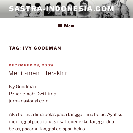
Skip
SASTRA-INDONESIA.COM
to
content
Menu
TAG:
IVY GOODMAN
POSTED
DECEMBER 23, 2009
ON
Menit-menit Terakhir
Ivy Goodman
Penerjemah: Dwi Fitria
jurnalnasional.com
Aku berusia lima belas pada tanggal lima belas. Ayahku
meninggal pada tanggal satu, nenekku tanggal dua
belas, pacarku tanggal delapan belas.