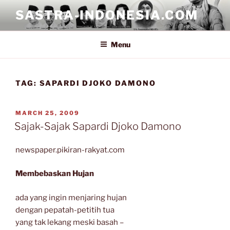
Skip
SASTRA-INDONESIA.COM
to
content
Menu
TAG:
SAPARDI DJOKO DAMONO
POSTED
MARCH 25, 2009
ON
Sajak-Sajak Sapardi Djoko Damono
newspaper.pikiran-rakyat.com
Membebaskan Hujan
ada yang ingin menjaring hujan
dengan pepatah-petitih tua
yang tak lekang meski basah –