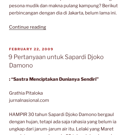
pesona mudik dan makna pulang kampung? Berikut
perbincangan dengan dia di Jakarta, belum lama ini.
“Sapardi
Continue reading
Djoko
Damono
Tak
POSTED
FEBRUARY 22, 2009
ON
Tergetar
9 Pertanyaan untuk Sapardi Djoko
oleh
Damono
Sihir
Lebaran”
: “Sastra Menciptakan Dunianya Sendiri”
Grathia Pitaloka
jurnalnasional.com
HAMPIR 30 tahun Sapardi Djoko Damono bergaul
dengan hujan, tetapi ada saja rahasia yang belum ia
ungkap dari jarum-jarum air itu. Lelaki yang Maret