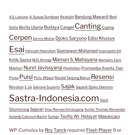
Bandung Mawardi
Asarpin
Beni
A.S. Laksana
A. Syauqi Sumbawi
Canting
Budaya
Berita Utama
Cangel
Setia
Caping
Cerpen
Djoko Saryono
Edisi Khusus
Denny Mizhar
Esai
Goenawan Mohamad
Fahrudin Nasrulloh
Imamuddin SA
Maman S. Mahayana
Kritik Sastra
M.D. Atmaja
Marhalim Zaini
Nurel Javissyarqi
Pramoedya Ananta Toer
Mashuri
Pendidikan
Resensi
Puisi
Prosa
Putu Wijaya
Raudal Tanjung Banua
Sajak
Revolusi
S. Jai
Sabrank Suparno
Sapardi Djoko Damono
Sastra-Indonesia.com
Saut
Situmorang
Sejarah
Sunlie Thomas Alexander
Sihar Ramses Simatupang
Taufiq Wr. Hidayat
Wawancara
Sutejo
Sutardji Calzoum Bachri
WP-Cumulus by
Roy Tanck
requires
Flash Player
9 or