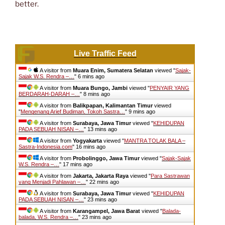
better.
Live Traffic Feed
A visitor from
Muara Enim, Sumatera Selatan
viewed "
Sajak-
Sajak W.S. Rendra –…
"
6 mins ago
A visitor from
Muara Bungo, Jambi
viewed "
PENYAIR YANG
BERDARAH-DARAH –…
"
8 mins ago
A visitor from
Balikpapan, Kalimantan Timur
viewed
"
Mengenang Arief Budiman, Tokoh Sastra…
"
9 mins ago
A visitor from
Surabaya, Jawa Timur
viewed "
KEHIDUPAN
PADA SEBUAH NISAN –…
"
13 mins ago
A visitor from
Yogyakarta
viewed "
MANTRA TOLAK BALA –
Sastra-Indonesia.com
"
16 mins ago
A visitor from
Probolinggo, Jawa Timur
viewed "
Sajak-Sajak
W.S. Rendra –…
"
17 mins ago
A visitor from
Jakarta, Jakarta Raya
viewed "
Para Sastrawan
yang Menjadi Pahlawan –…
"
22 mins ago
A visitor from
Surabaya, Jawa Timur
viewed "
KEHIDUPAN
PADA SEBUAH NISAN –…
"
23 mins ago
A visitor from
Karangampel, Jawa Barat
viewed "
Balada-
balada, W.S. Rendra –…
"
23 mins ago