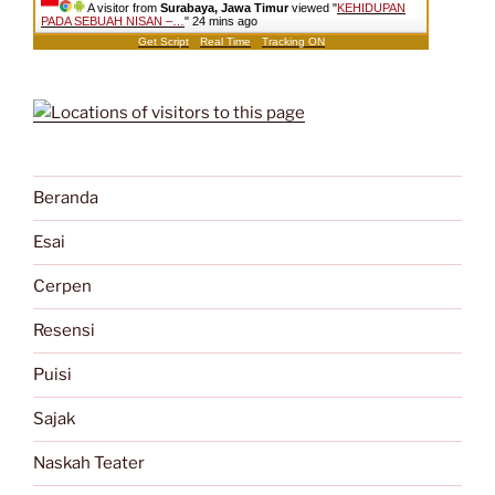
A visitor from
Surabaya, Jawa Timur
viewed "
KEHIDUPAN
PADA SEBUAH NISAN –…
"
24 mins ago
Get Script
Real Time
Tracking ON
Beranda
Esai
Cerpen
Resensi
Puisi
Sajak
Naskah Teater