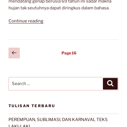
mendatang genap berusia 69 tahun ini sadar makna
hujan tak seutuhnya dapat diringkus dalam bahasa.
“9
Continue reading
Pertanyaan
untuk
Sapardi
Djoko
Posts
Previous
Page
16
Damono”
page
navigation
Search
Search
for:
TULISAN TERBARU
PEREMPUAN, SUBLIMASI, DAN KARNAVAL TEKS
LAKI-LAKI