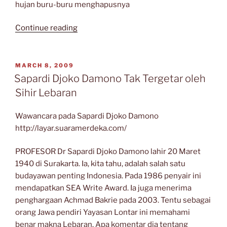
hujan buru-buru menghapusnya
“Sajak-
Continue reading
Sajak
Sapardi
Djoko
POSTED
MARCH 8, 2009
ON
Damono”
Sapardi Djoko Damono Tak Tergetar oleh
Sihir Lebaran
Wawancara pada Sapardi Djoko Damono
http://layar.suaramerdeka.com/
PROFESOR Dr Sapardi Djoko Damono lahir 20 Maret
1940 di Surakarta. Ia, kita tahu, adalah salah satu
budayawan penting Indonesia. Pada 1986 penyair ini
mendapatkan SEA Write Award. Ia juga menerima
penghargaan Achmad Bakrie pada 2003. Tentu sebagai
orang Jawa pendiri Yayasan Lontar ini memahami
benar makna Lebaran. Apa komentar dia tentang