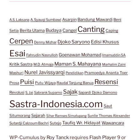
Bandung Mawardi
Asarpin
Beni
A.S. Laksana
A. Syauqi Sumbawi
Canting
Budaya
Berita Utama
Cangel
Setia
Caping
Cerpen
Djoko Saryono
Edisi Khusus
Denny Mizhar
Esai
Goenawan Mohamad
Fahrudin Nasrulloh
Imamuddin SA
Maman S. Mahayana
Kritik Sastra
M.D. Atmaja
Marhalim Zaini
Nurel Javissyarqi
Pramoedya Ananta Toer
Mashuri
Pendidikan
Resensi
Puisi
Prosa
Putu Wijaya
Raudal Tanjung Banua
Sajak
Revolusi
S. Jai
Sabrank Suparno
Sapardi Djoko Damono
Sastra-Indonesia.com
Saut
Situmorang
Sejarah
Sunlie Thomas Alexander
Sihar Ramses Simatupang
Taufiq Wr. Hidayat
Wawancara
Sutejo
Sutardji Calzoum Bachri
WP-Cumulus by
Roy Tanck
requires
Flash Player
9 or