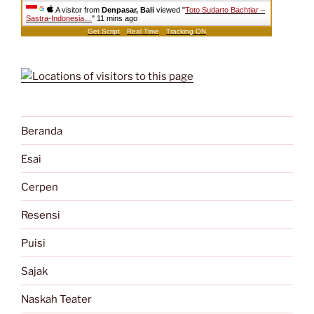
A visitor from
Denpasar, Bali
viewed "
Toto Sudarto Bachtiar –
Sastra-Indonesia…
"
11 mins ago
Get Script
Real Time
Tracking ON
Beranda
Esai
Cerpen
Resensi
Puisi
Sajak
Naskah Teater