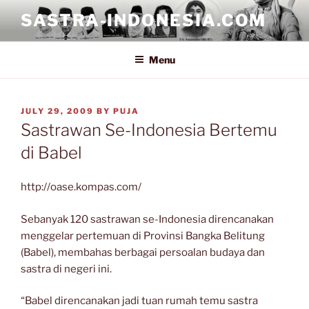
Skip
SASTRA-INDONESIA.COM
to
content
Menu
POSTED
JULY 29, 2009
BY
PUJA
ON
Sastrawan Se-Indonesia Bertemu
di Babel
http://oase.kompas.com/
Sebanyak 120 sastrawan se-Indonesia direncanakan
menggelar pertemuan di Provinsi Bangka Belitung
(Babel), membahas berbagai persoalan budaya dan
sastra di negeri ini.
“Babel direncanakan jadi tuan rumah temu sastra