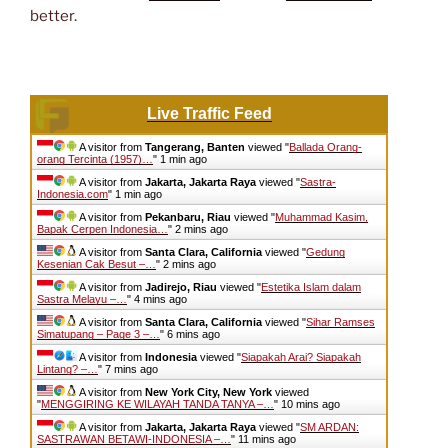
better.
Live Traffic Feed
A visitor from
Tangerang, Banten
viewed "
Ballada Orang-
orang Tercinta (1957)…
"
1 min ago
A visitor from
Jakarta, Jakarta Raya
viewed "
Sastra-
Indonesia.com
"
1 min ago
A visitor from
Pekanbaru, Riau
viewed "
Muhammad Kasim,
Bapak Cerpen Indonesia…
"
2 mins ago
A visitor from
Santa Clara, California
viewed "
Gedung
Kesenian Cak Besut –…
"
2 mins ago
A visitor from
Jadirejo, Riau
viewed "
Estetika Islam dalam
Sastra Melayu –…
"
4 mins ago
A visitor from
Santa Clara, California
viewed "
Sihar Ramses
Simatupang – Page 3 –…
"
6 mins ago
A visitor from
Indonesia
viewed "
Siapakah Arai? Siapakah
Lintang? –…
"
7 mins ago
A visitor from
New York City, New York
viewed
"
MENGGIRING KE WILAYAH TANDA TANYA –…
"
10 mins ago
A visitor from
Jakarta, Jakarta Raya
viewed "
SM ARDAN:
SASTRAWAN BETAWI-INDONESIA –…
"
11 mins ago