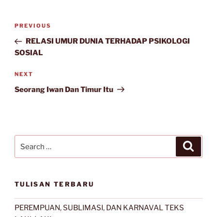
Post
Previous
PREVIOUS
navigation
Post
RELASI UMUR DUNIA TERHADAP PSIKOLOGI
SOSIAL
Next
NEXT
Post
Seorang Iwan Dan Timur Itu
Search
Search
for:
TULISAN TERBARU
PEREMPUAN, SUBLIMASI, DAN KARNAVAL TEKS