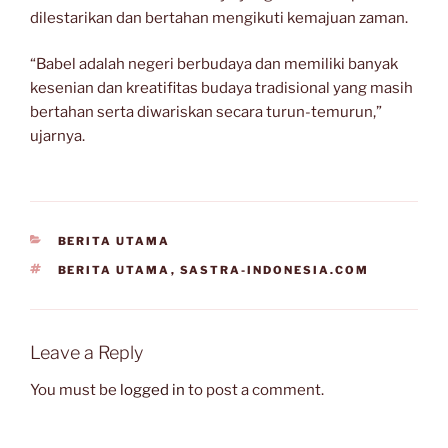
dilestarikan dan bertahan mengikuti kemajuan zaman.
“Babel adalah negeri berbudaya dan memiliki banyak
kesenian dan kreatifitas budaya tradisional yang masih
bertahan serta diwariskan secara turun-temurun,”
ujarnya.
CATEGORIES
BERITA UTAMA
TAGS
BERITA UTAMA
,
SASTRA-INDONESIA.COM
Leave a Reply
You must be
logged in
to post a comment.