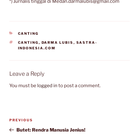
*) Jurnalis tinggal di Medan.darmalubis@gmail.com
CATEGORIES
CANTING
TAGS
CANTING
,
DARMA LUBIS
,
SASTRA-
INDONESIA.COM
Leave a Reply
You must be
logged in
to post a comment.
Post
Previous
PREVIOUS
navigation
Post
Butet: Rendra Manusia Jenius!