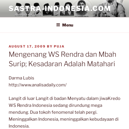
Skip
SASTRA-INDONESIA.COM
to
content
Menu
POSTED
AUGUST 17, 2009
BY
PUJA
ON
Mengenang WS Rendra dan Mbah
Surip; Kesadaran Adalah Matahari
Darma Lubis
http://www.analisadaily.com/
Langit di luar Langit di badan Menyatu dalam jiwaKredo
WS Rendra Indonesia sedang dirundung mega
mendung. Dua tokoh fenomenal telah pergi.
Meninggalkan Indonesia, meninggalkan kebudayaan di
Indonesia.