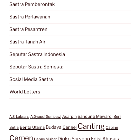
Sastra Pemberontak
Sastra Perlawanan
Sastra Pesantren
Sastra Tanah Air
Seputar Sastra Indonesia
Seputar Sastra Semesta
Sosial Media Sastra
World Letters
Bandung Mawardi
Asarpin
Beni
A.S. Laksana
A. Syauqi Sumbawi
Canting
Budaya
Berita Utama
Cangel
Setia
Caping
Cerpen
Djoko Saryono
Edisi Khusus
Denny Mizhar