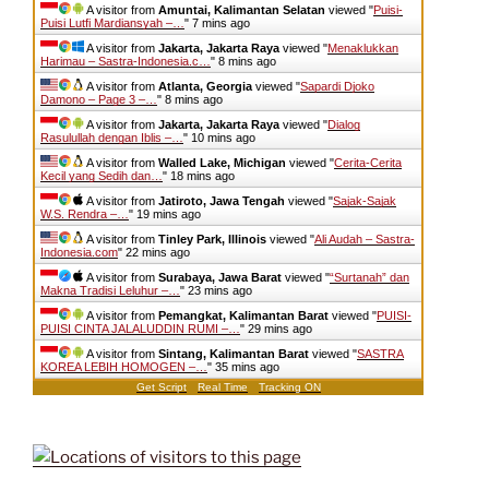
A visitor from
Amuntai, Kalimantan Selatan
viewed "
Puisi-
Puisi Lutfi Mardiansyah –…
"
7 mins ago
A visitor from
Jakarta, Jakarta Raya
viewed "
Menaklukkan
Harimau – Sastra-Indonesia.c…
"
8 mins ago
A visitor from
Atlanta, Georgia
viewed "
Sapardi Djoko
Damono – Page 3 –…
"
8 mins ago
A visitor from
Jakarta, Jakarta Raya
viewed "
Dialog
Rasulullah dengan Iblis –…
"
10 mins ago
A visitor from
Walled Lake, Michigan
viewed "
Cerita-Cerita
Kecil yang Sedih dan…
"
18 mins ago
A visitor from
Jatiroto, Jawa Tengah
viewed "
Sajak-Sajak
W.S. Rendra –…
"
19 mins ago
A visitor from
Tinley Park, Illinois
viewed "
Ali Audah – Sastra-
Indonesia.com
"
22 mins ago
A visitor from
Surabaya, Jawa Barat
viewed "
“Surtanah” dan
Makna Tradisi Leluhur –…
"
23 mins ago
A visitor from
Pemangkat, Kalimantan Barat
viewed "
PUISI-
PUISI CINTA JALALUDDIN RUMI –…
"
29 mins ago
A visitor from
Sintang, Kalimantan Barat
viewed "
SASTRA
KOREA LEBIH HOMOGEN –…
"
35 mins ago
Get Script
Real Time
Tracking ON