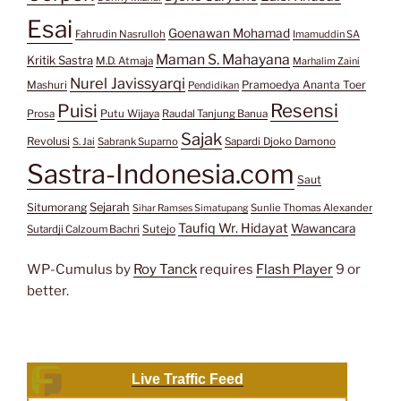
Esai
Goenawan Mohamad
Fahrudin Nasrulloh
Imamuddin SA
Maman S. Mahayana
Kritik Sastra
M.D. Atmaja
Marhalim Zaini
Nurel Javissyarqi
Pramoedya Ananta Toer
Mashuri
Pendidikan
Resensi
Puisi
Prosa
Putu Wijaya
Raudal Tanjung Banua
Sajak
Revolusi
S. Jai
Sabrank Suparno
Sapardi Djoko Damono
Sastra-Indonesia.com
Saut
Situmorang
Sejarah
Sunlie Thomas Alexander
Sihar Ramses Simatupang
Taufiq Wr. Hidayat
Wawancara
Sutejo
Sutardji Calzoum Bachri
WP-Cumulus by
Roy Tanck
requires
Flash Player
9 or
better.
Live Traffic Feed