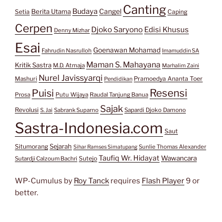
Canting
Budaya
Berita Utama
Cangel
Setia
Caping
Cerpen
Djoko Saryono
Edisi Khusus
Denny Mizhar
Esai
Goenawan Mohamad
Fahrudin Nasrulloh
Imamuddin SA
Maman S. Mahayana
Kritik Sastra
M.D. Atmaja
Marhalim Zaini
Nurel Javissyarqi
Pramoedya Ananta Toer
Mashuri
Pendidikan
Resensi
Puisi
Prosa
Putu Wijaya
Raudal Tanjung Banua
Sajak
Revolusi
S. Jai
Sabrank Suparno
Sapardi Djoko Damono
Sastra-Indonesia.com
Saut
Situmorang
Sejarah
Sunlie Thomas Alexander
Sihar Ramses Simatupang
Taufiq Wr. Hidayat
Wawancara
Sutejo
Sutardji Calzoum Bachri
WP-Cumulus by
Roy Tanck
requires
Flash Player
9 or
better.