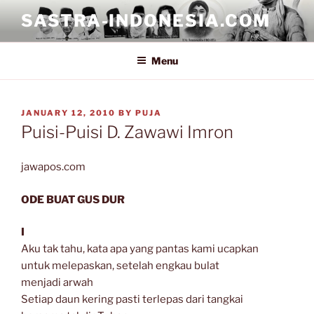
Skip
SASTRA-INDONESIA.COM
to
content
Menu
POSTED
JANUARY 12, 2010
BY
PUJA
ON
Puisi-Puisi D. Zawawi Imron
jawapos.com
ODE BUAT GUS DUR
I
Aku tak tahu, kata apa yang pantas kami ucapkan
untuk melepaskan, setelah engkau bulat
menjadi arwah
Setiap daun kering pasti terlepas dari tangkai