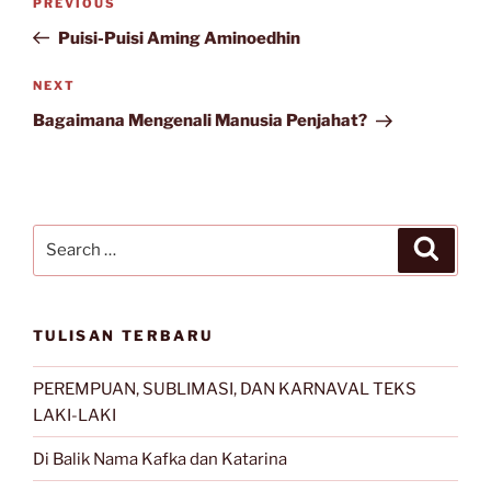
Previous
PREVIOUS
navigation
Post
Puisi-Puisi Aming Aminoedhin
Next
NEXT
Post
Bagaimana Mengenali Manusia Penjahat?
Search
Search
for:
TULISAN TERBARU
PEREMPUAN, SUBLIMASI, DAN KARNAVAL TEKS
LAKI-LAKI
Di Balik Nama Kafka dan Katarina