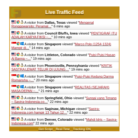
Live Traffic Feed
A visitor from
Dallas, Texas
viewed "
Mengenal
Ronggowarsito: Peramal…
"
6 mins ago
A visitor from
Council Bluffs, Iowa
viewed "
PENTIGRAF ITU
ADALAH KARYA FIKSI –…
"
10 mins ago
A visitor from
Singapore
viewed "
Marco Polo (1254-1324)
Mampir di…
"
14 mins ago
A visitor from
Littleton, Colorado
viewed "
Puisi-Puisi Hasan
Al Banna –…
"
19 mins ago
A visitor from
Phoenixville, Pennsylvania
viewed "
KRITIK
SASTRA LEWAT TELUR DI UJUNG…
"
19 mins ago
A visitor from
Singapore
viewed "
Puisi-Puisi Kedung Darma
Romansha –…
"
20 mins ago
A visitor from
Singapore
viewed "
REALITAS (SEJARAH)
MASA DEPAN –…
"
22 mins ago
A visitor from
Springfield, Ohio
viewed "
Sungai yang Tenang
– Sastra-Indonesia.co…
"
22 mins ago
A visitor from
Saginaw, Michigan
viewed "
Sastra-
Indonesia.com hampir 13 Tahun 12…
"
22 mins ago
A visitor from
Denver, Colorado
viewed "
Mahdi Idris – Sastra-
Indonesia.com
"
22 mins ago
Get Script
Real Time
Tracking ON