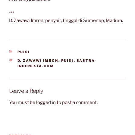
***
D. Zawawi Imron, penyair, tinggal di Sumenep, Madura.
CATEGORIES
PUISI
TAGS
D. ZAWAWI IMRON
,
PUISI
,
SASTRA-
INDONESIA.COM
Leave a Reply
You must be
logged in
to post a comment.
Post