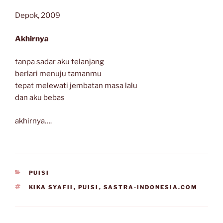
Depok, 2009
Akhirnya
tanpa sadar aku telanjang
berlari menuju tamanmu
tepat melewati jembatan masa lalu
dan aku bebas
akhirnya….
CATEGORIES
PUISI
TAGS
KIKA SYAFII
,
PUISI
,
SASTRA-INDONESIA.COM