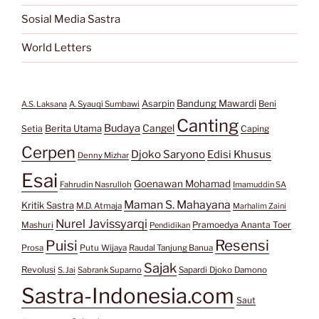
Sosial Media Sastra
World Letters
Bandung Mawardi
Asarpin
Beni
A.S. Laksana
A. Syauqi Sumbawi
Canting
Budaya
Berita Utama
Cangel
Setia
Caping
Cerpen
Djoko Saryono
Edisi Khusus
Denny Mizhar
Esai
Goenawan Mohamad
Fahrudin Nasrulloh
Imamuddin SA
Maman S. Mahayana
Kritik Sastra
M.D. Atmaja
Marhalim Zaini
Nurel Javissyarqi
Pramoedya Ananta Toer
Mashuri
Pendidikan
Resensi
Puisi
Prosa
Putu Wijaya
Raudal Tanjung Banua
Sajak
Revolusi
S. Jai
Sabrank Suparno
Sapardi Djoko Damono
Sastra-Indonesia.com
Saut