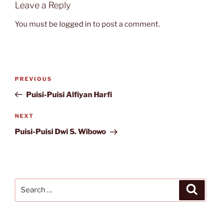
Leave a Reply
You must be
logged in
to post a comment.
Post
Previous
PREVIOUS
navigation
Post
Puisi-Puisi Alfiyan Harfi
Next
NEXT
Post
Puisi-Puisi Dwi S. Wibowo
Search
Search
for: