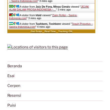
– Sastra-Indonesia.com
"
3 mins ago
A visitor from
Juiz De Fora, Minas Gerais
viewed "
JEJAK
ALAM DALAM PROSA INDONESIA –…
"
3 mins ago
A visitor from
Irbid
viewed "
Zaim Rofiqi – Sastra-
Indonesia.com
"
3 mins ago
A visitor from
Tashkent, Toshkent
viewed "
Teguh Presetyo –
Sastra-Indonesia.com
"
4 mins ago
Get Script
Real Time
Tracking ON
Beranda
Esai
Cerpen
Resensi
Puisi