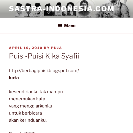
Skip
SASTRA-INDONESIA.COM
to
content
Menu
POSTED
APRIL 19, 2010
BY
PUJA
ON
Puisi-Puisi Kika Syafii
http://berbagipuisi.blogspot.com/
kata
kesendirianku tak mampu
menemukan kata
yang mengajarkanku
untuk berbicara
akan kerinduanku.