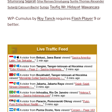
Situmorang
Sejarah
Sunlie Thomas Alexander
Sihar Ramses Simatupang
Taufiq Wr. Hidayat
Wawancara
Sutejo
Sutardji Calzoum Bachri
WP-Cumulus by
Roy Tanck
requires
Flash Player
9 or
better.
Live Traffic Feed
A visitor from
Bekasi, Jawa Barat
viewed "
Sastra Amerika
Latin: Tak Sekadar…
"
1 min ago
A visitor from
Tangier, Tanger-tetouan-al Hoceima
viewed
"
Edisi Khusus – Page 2 – Sastra-Indonesia…
"
2 mins ago
A visitor from
Boukhalef, Tanger-tetouan-al Hoceima
viewed "
Mengintip Geliat Sastra Kampung –…
"
3 mins ago
A visitor from
Jakarta, Jakarta Raya
viewed "
Sajak-Sajak
Nirwan Dewanto –…
"
3 mins ago
A visitor from
Inhoaiba, Rio De Janeiro
viewed "
Helena F.
Nababan – Sastra-Indonesia.com
"
3 mins ago
A visitor from
Paracin, Pomoravski Okrug
viewed "
Puisi-
Puisi Emha Ainun Nadjib –…
"
3 mins ago
A visitor from
Punta Ocote, Yoro
viewed "
Cerpen – Page 163