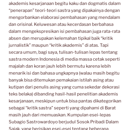
akademis kesarjanaan begitu kaku dan dogmatis dalam
“penerapan” teori-teori sastra yang dipakainya dengan
mengorbankan elaborasi pembahasan yang mendalam
dan orisinal. Keluwesan atau kecerdasan berbahasa
dalam mengekspresikan isi pembahasan juga rata-rata
absen dan merupakan kelemahan tipikal baik “kritik
jurnalistik” maupun “kritik akademis” di atas. Tapi
secara umum, bagi saya, tulisan-tulisan lepas tentang
sastra modern Indonesia di media massa cetak seperti
majalah dan koran jauh lebih bermutu karena lebih
menarik isi dan bahasa ungkapnya (walau masih begitu
banyak bisa ditemukan pemakaian istilah asing atau
kutipan dari penulis asing yang cuma sekedar dekorasi
teks belaka) dibanding hasil-hasil penelitian akademis
kesarjanaan, meskipun untuk bisa pantas dikategorikan
sebagai “kritik sastra” seperti yang dipahami di Barat
masih jauh dari memuaskan. Kumpulan esei-lepas
Subagio Sastrowardoyo berjudul Sosok Pribadi Dalam
Sajak, yang berisikan esei-esei tentang beberapa