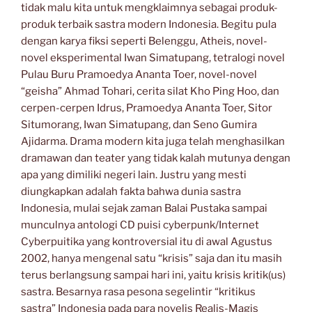
tidak malu kita untuk mengklaimnya sebagai produk-
produk terbaik sastra modern Indonesia. Begitu pula
dengan karya fiksi seperti Belenggu, Atheis, novel-
novel eksperimental Iwan Simatupang, tetralogi novel
Pulau Buru Pramoedya Ananta Toer, novel-novel
“geisha” Ahmad Tohari, cerita silat Kho Ping Hoo, dan
cerpen-cerpen Idrus, Pramoedya Ananta Toer, Sitor
Situmorang, Iwan Simatupang, dan Seno Gumira
Ajidarma. Drama modern kita juga telah menghasilkan
dramawan dan teater yang tidak kalah mutunya dengan
apa yang dimiliki negeri lain. Justru yang mesti
diungkapkan adalah fakta bahwa dunia sastra
Indonesia, mulai sejak zaman Balai Pustaka sampai
munculnya antologi CD puisi cyberpunk/Internet
Cyberpuitika yang kontroversial itu di awal Agustus
2002, hanya mengenal satu “krisis” saja dan itu masih
terus berlangsung sampai hari ini, yaitu krisis kritik(us)
sastra. Besarnya rasa pesona segelintir “kritikus
sastra” Indonesia pada para novelis Realis-Magis