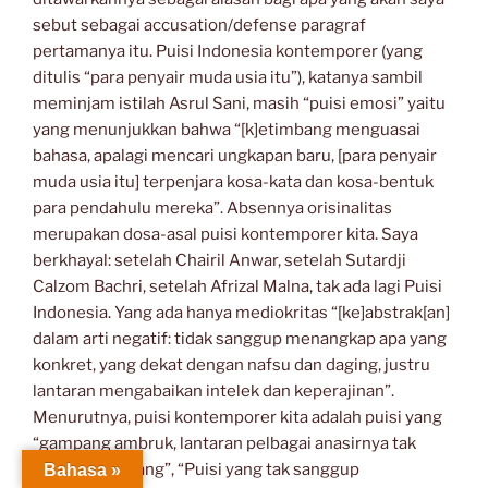
sebut sebagai accusation/defense paragraf
pertamanya itu. Puisi Indonesia kontemporer (yang
ditulis “para penyair muda usia itu”), katanya sambil
meminjam istilah Asrul Sani, masih “puisi emosi” yaitu
yang menunjukkan bahwa “[k]etimbang menguasai
bahasa, apalagi mencari ungkapan baru, [para penyair
muda usia itu] terpenjara kosa-kata dan kosa-bentuk
para pendahulu mereka”. Absennya orisinalitas
merupakan dosa-asal puisi kontemporer kita. Saya
berkhayal: setelah Chairil Anwar, setelah Sutardji
Calzom Bachri, setelah Afrizal Malna, tak ada lagi Puisi
Indonesia. Yang ada hanya mediokritas “[ke]abstrak[an]
dalam arti negatif: tidak sanggup menangkap apa yang
konkret, yang dekat dengan nafsu dan daging, justru
lantaran mengabaikan intelek dan keperajinan”.
Menurutnya, puisi kontemporer kita adalah puisi yang
“gampang ambruk, lantaran pelbagai anasirnya tak
saling menopang”, “Puisi yang tak sanggup
Bahasa »