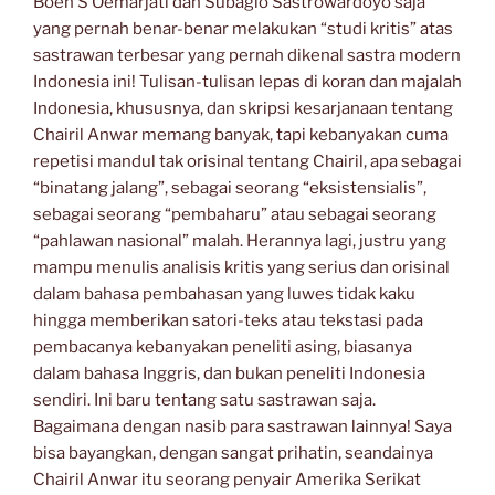
Boen S Oemarjati dan Subagio Sastrowardoyo saja
yang pernah benar-benar melakukan “studi kritis” atas
sastrawan terbesar yang pernah dikenal sastra modern
Indonesia ini! Tulisan-tulisan lepas di koran dan majalah
Indonesia, khususnya, dan skripsi kesarjanaan tentang
Chairil Anwar memang banyak, tapi kebanyakan cuma
repetisi mandul tak orisinal tentang Chairil, apa sebagai
“binatang jalang”, sebagai seorang “eksistensialis”,
sebagai seorang “pembaharu” atau sebagai seorang
“pahlawan nasional” malah. Herannya lagi, justru yang
mampu menulis analisis kritis yang serius dan orisinal
dalam bahasa pembahasan yang luwes tidak kaku
hingga memberikan satori-teks atau tekstasi pada
pembacanya kebanyakan peneliti asing, biasanya
dalam bahasa Inggris, dan bukan peneliti Indonesia
sendiri. Ini baru tentang satu sastrawan saja.
Bagaimana dengan nasib para sastrawan lainnya! Saya
bisa bayangkan, dengan sangat prihatin, seandainya
Chairil Anwar itu seorang penyair Amerika Serikat