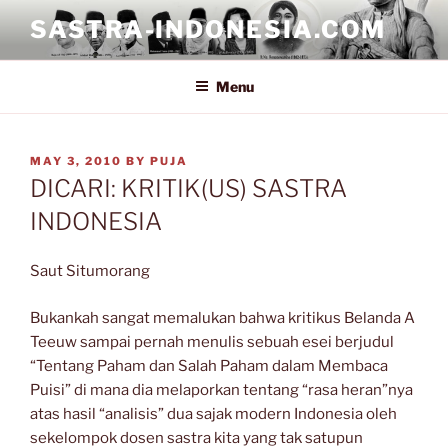
Skip
SASTRA-INDONESIA.COM
to
content
Menu
POSTED
MAY 3, 2010
BY
PUJA
ON
DICARI: KRITIK(US) SASTRA
INDONESIA
Saut Situmorang
Bukankah sangat memalukan bahwa kritikus Belanda A
Teeuw sampai pernah menulis sebuah esei berjudul
“Tentang Paham dan Salah Paham dalam Membaca
Puisi” di mana dia melaporkan tentang “rasa heran”nya
atas hasil “analisis” dua sajak modern Indonesia oleh
sekelompok dosen sastra kita yang tak satupun