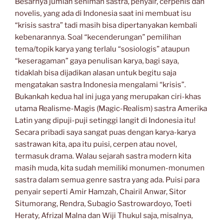
Besarnya jumlah seniman sastra, penyair, cerpenis dan
novelis, yang ada di Indonesia saat ini membuat isu
“krisis sastra” tadi masih bisa dipertanyakan kembali
kebenarannya. Soal “kecenderungan” pemilihan
tema/topik karya yang terlalu “sosiologis” ataupun
“keseragaman” gaya penulisan karya, bagi saya,
tidaklah bisa dijadikan alasan untuk begitu saja
mengatakan sastra Indonesia mengalami “krisis”.
Bukankah kedua hal ini juga yang merupakan ciri-khas
utama Realisme-Magis (Magic-Realism) sastra Amerika
Latin yang dipuji-puji setinggi langit di Indonesia itu!
Secara pribadi saya sangat puas dengan karya-karya
sastrawan kita, apa itu puisi, cerpen atau novel,
termasuk drama. Walau sejarah sastra modern kita
masih muda, kita sudah memiliki monumen-monumen
sastra dalam semua genre sastra yang ada. Puisi para
penyair seperti Amir Hamzah, Chairil Anwar, Sitor
Situmorang, Rendra, Subagio Sastrowardoyo, Toeti
Heraty, Afrizal Malna dan Wiji Thukul saja, misalnya,