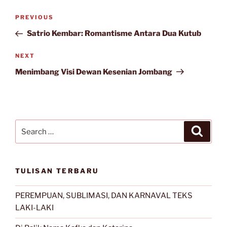
Post
Previous
PREVIOUS
navigation
Post
Satrio Kembar: Romantisme Antara Dua Kutub
Next
NEXT
Post
Menimbang Visi Dewan Kesenian Jombang
Search
Search
for:
TULISAN TERBARU
PEREMPUAN, SUBLIMASI, DAN KARNAVAL TEKS
LAKI-LAKI