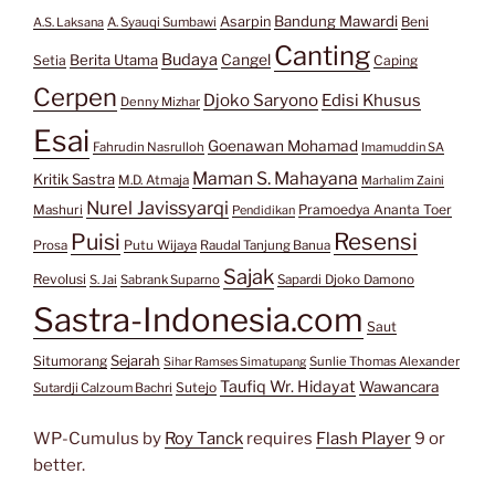
Bandung Mawardi
Asarpin
Beni
A.S. Laksana
A. Syauqi Sumbawi
Canting
Budaya
Berita Utama
Cangel
Setia
Caping
Cerpen
Djoko Saryono
Edisi Khusus
Denny Mizhar
Esai
Goenawan Mohamad
Fahrudin Nasrulloh
Imamuddin SA
Maman S. Mahayana
Kritik Sastra
M.D. Atmaja
Marhalim Zaini
Nurel Javissyarqi
Pramoedya Ananta Toer
Mashuri
Pendidikan
Resensi
Puisi
Prosa
Putu Wijaya
Raudal Tanjung Banua
Sajak
Revolusi
S. Jai
Sabrank Suparno
Sapardi Djoko Damono
Sastra-Indonesia.com
Saut
Situmorang
Sejarah
Sunlie Thomas Alexander
Sihar Ramses Simatupang
Taufiq Wr. Hidayat
Wawancara
Sutejo
Sutardji Calzoum Bachri
WP-Cumulus by
Roy Tanck
requires
Flash Player
9 or
better.