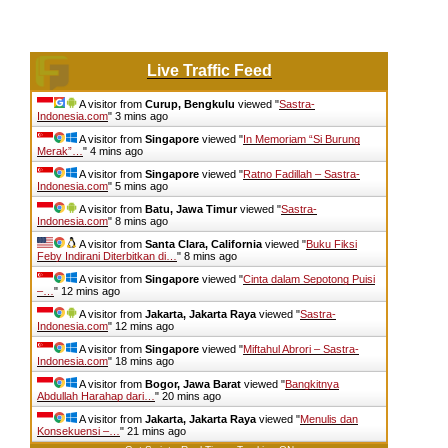
Live Traffic Feed
A visitor from
Curup, Bengkulu
viewed "
Sastra-
Indonesia.com
"
3 mins ago
A visitor from
Singapore
viewed "
In Memoriam “Si Burung
Merak”…
"
4 mins ago
A visitor from
Singapore
viewed "
Ratno Fadillah – Sastra-
Indonesia.com
"
5 mins ago
A visitor from
Batu, Jawa Timur
viewed "
Sastra-
Indonesia.com
"
8 mins ago
A visitor from
Santa Clara, California
viewed "
Buku Fiksi
Feby Indirani Diterbitkan di…
"
8 mins ago
A visitor from
Singapore
viewed "
Cinta dalam Sepotong Puisi
–…
"
12 mins ago
A visitor from
Jakarta, Jakarta Raya
viewed "
Sastra-
Indonesia.com
"
12 mins ago
A visitor from
Singapore
viewed "
Miftahul Abrori – Sastra-
Indonesia.com
"
18 mins ago
A visitor from
Bogor, Jawa Barat
viewed "
Bangkitnya
Abdullah Harahap dari…
"
20 mins ago
A visitor from
Jakarta, Jakarta Raya
viewed "
Menulis dan
Konsekuensi –…
"
21 mins ago