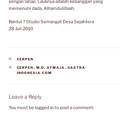
sengan lahap. Lauknya adalah kebanggan yang
memenuhi dada. Alhamdulillaah.
Bantul ? Studio Semangat Desa Sejahtera
28 Juli 2010
CATEGORIES
CERPEN
TAGS
CERPEN
,
M.D. ATMAJA
,
SASTRA-
INDONESIA.COM
Leave a Reply
You must be
logged in
to post a comment.