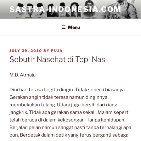
Skip
SASTRA-INDONESIA.COM
to
content
Menu
POSTED
JULY 29, 2010
BY
PUJA
ON
Sebutir Nasehat di Tepi Nasi
M.D. Atmaja
Dini hari terasa begitu dingin. Tidak seperti biasanya.
Gerakan angin tidak terasa namun dinginnya
membekukan tulang. Udara juga bersih dari riang
jangkrik. Tidak ada gerakan sama sekali. Malam seperti
telah berada di dalam kekosongan. Tanpa kehidupan.
Berjalan pelan namun sangat pasti tanpa terhalangi apa
pun. Berdetak dalam detik yang terus berganti sebagai