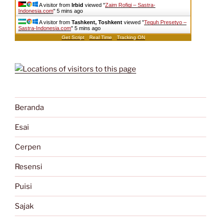
A visitor from
Irbid
viewed "
Zaim Rofiqi – Sastra-
Indonesia.com
"
5 mins ago
A visitor from
Tashkent, Toshkent
viewed "
Teguh Presetyo –
Sastra-Indonesia.com
"
5 mins ago
Get Script
Real Time
Tracking ON
Beranda
Esai
Cerpen
Resensi
Puisi
Sajak