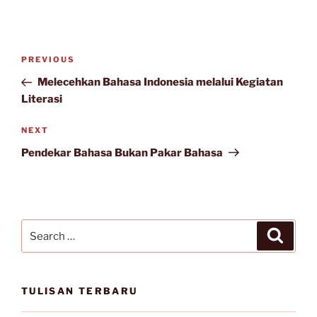
Post
Previous
PREVIOUS
navigation
Post
Melecehkan Bahasa Indonesia melalui Kegiatan
Literasi
Next
NEXT
Post
Pendekar Bahasa Bukan Pakar Bahasa
Search
Search
for:
TULISAN TERBARU