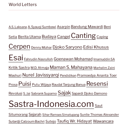
World Letters
Bandung Mawardi
Asarpin
Beni
A.S. Laksana
A. Syauqi Sumbawi
Canting
Budaya
Berita Utama
Cangel
Setia
Caping
Cerpen
Djoko Saryono
Edisi Khusus
Denny Mizhar
Esai
Goenawan Mohamad
Fahrudin Nasrulloh
Imamuddin SA
Maman S. Mahayana
Kritik Sastra
M.D. Atmaja
Marhalim Zaini
Nurel Javissyarqi
Pramoedya Ananta Toer
Mashuri
Pendidikan
Resensi
Puisi
Prosa
Putu Wijaya
Raudal Tanjung Banua
Sajak
Revolusi
S. Jai
Sabrank Suparno
Sapardi Djoko Damono
Sastra-Indonesia.com
Saut
Situmorang
Sejarah
Sunlie Thomas Alexander
Sihar Ramses Simatupang
Taufiq Wr. Hidayat
Wawancara
Sutejo
Sutardji Calzoum Bachri