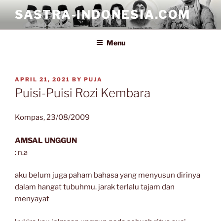
Skip
SASTRA-INDONESIA.COM
to
content
Menu
POSTED
APRIL 21, 2021
BY
PUJA
ON
Puisi-Puisi Rozi Kembara
Kompas, 23/08/2009
AMSAL UNGGUN
: n.a
aku belum juga paham bahasa yang menyusun dirinya
dalam hangat tubuhmu. jarak terlalu tajam dan
menyayat