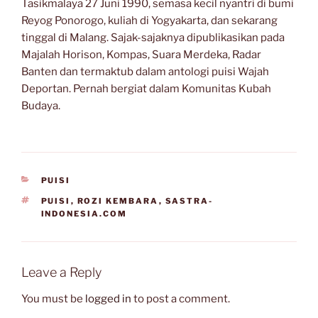
Tasikmalaya 27 Juni 1990, semasa kecil nyantri di bumi
Reyog Ponorogo, kuliah di Yogyakarta, dan sekarang
tinggal di Malang. Sajak-sajaknya dipublikasikan pada
Majalah Horison, Kompas, Suara Merdeka, Radar
Banten dan termaktub dalam antologi puisi Wajah
Deportan. Pernah bergiat dalam Komunitas Kubah
Budaya.
CATEGORIES
PUISI
TAGS
PUISI
,
ROZI KEMBARA
,
SASTRA-
INDONESIA.COM
Leave a Reply
You must be
logged in
to post a comment.