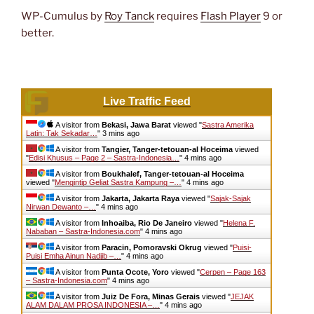
WP-Cumulus by
Roy Tanck
requires
Flash Player
9 or
better.
Live Traffic Feed
A visitor from
Bekasi, Jawa Barat
viewed "
Sastra Amerika
Latin: Tak Sekadar…
"
3 mins ago
A visitor from
Tangier, Tanger-tetouan-al Hoceima
viewed
"
Edisi Khusus – Page 2 – Sastra-Indonesia…
"
4 mins ago
A visitor from
Boukhalef, Tanger-tetouan-al Hoceima
viewed "
Mengintip Geliat Sastra Kampung –…
"
4 mins ago
A visitor from
Jakarta, Jakarta Raya
viewed "
Sajak-Sajak
Nirwan Dewanto –…
"
4 mins ago
A visitor from
Inhoaiba, Rio De Janeiro
viewed "
Helena F.
Nababan – Sastra-Indonesia.com
"
4 mins ago
A visitor from
Paracin, Pomoravski Okrug
viewed "
Puisi-
Puisi Emha Ainun Nadjib –…
"
4 mins ago
A visitor from
Punta Ocote, Yoro
viewed "
Cerpen – Page 163
– Sastra-Indonesia.com
"
4 mins ago
A visitor from
Juiz De Fora, Minas Gerais
viewed "
JEJAK
ALAM DALAM PROSA INDONESIA –…
"
4 mins ago