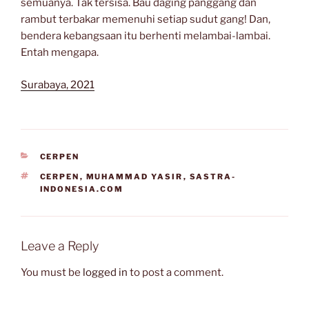
semuanya. Tak tersisa. Bau daging panggang dan
rambut terbakar memenuhi setiap sudut gang! Dan,
bendera kebangsaan itu berhenti melambai-lambai.
Entah mengapa.
Surabaya, 2021
CATEGORIES
CERPEN
TAGS
CERPEN
,
MUHAMMAD YASIR
,
SASTRA-
INDONESIA.COM
Leave a Reply
You must be
logged in
to post a comment.