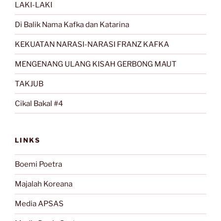
LAKI-LAKI
Di Balik Nama Kafka dan Katarina
KEKUATAN NARASI-NARASI FRANZ KAFKA
MENGENANG ULANG KISAH GERBONG MAUT
TAKJUB
Cikal Bakal #4
LINKS
Boemi Poetra
Majalah Koreana
Media APSAS