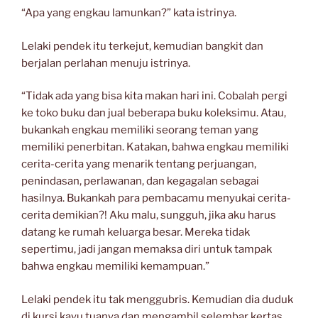
“Apa yang engkau lamunkan?” kata istrinya.
Lelaki pendek itu terkejut, kemudian bangkit dan
berjalan perlahan menuju istrinya.
“Tidak ada yang bisa kita makan hari ini. Cobalah pergi
ke toko buku dan jual beberapa buku koleksimu. Atau,
bukankah engkau memiliki seorang teman yang
memiliki penerbitan. Katakan, bahwa engkau memiliki
cerita-cerita yang menarik tentang perjuangan,
penindasan, perlawanan, dan kegagalan sebagai
hasilnya. Bukankah para pembacamu menyukai cerita-
cerita demikian?! Aku malu, sungguh, jika aku harus
datang ke rumah keluarga besar. Mereka tidak
sepertimu, jadi jangan memaksa diri untuk tampak
bahwa engkau memiliki kemampuan.”
Lelaki pendek itu tak menggubris. Kemudian dia duduk
di kursi kayu tuanya dan mengambil selembar kertas