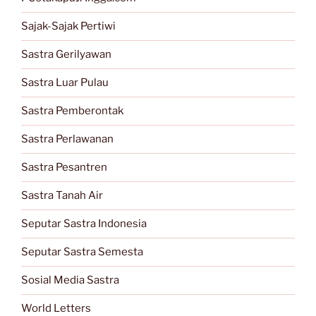
Sajak-Sajak Pertiwi
Sastra Gerilyawan
Sastra Luar Pulau
Sastra Pemberontak
Sastra Perlawanan
Sastra Pesantren
Sastra Tanah Air
Seputar Sastra Indonesia
Seputar Sastra Semesta
Sosial Media Sastra
World Letters