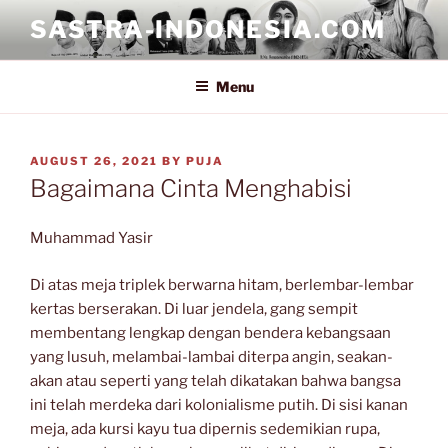
Skip
SASTRA-INDONESIA.COM
to
content
Menu
POSTED
AUGUST 26, 2021
BY
PUJA
ON
Bagaimana Cinta Menghabisi
Muhammad Yasir
Di atas meja triplek berwarna hitam, berlembar-lembar
kertas berserakan. Di luar jendela, gang sempit
membentang lengkap dengan bendera kebangsaan
yang lusuh, melambai-lambai diterpa angin, seakan-
akan atau seperti yang telah dikatakan bahwa bangsa
ini telah merdeka dari kolonialisme putih. Di sisi kanan
meja, ada kursi kayu tua dipernis sedemikian rupa,