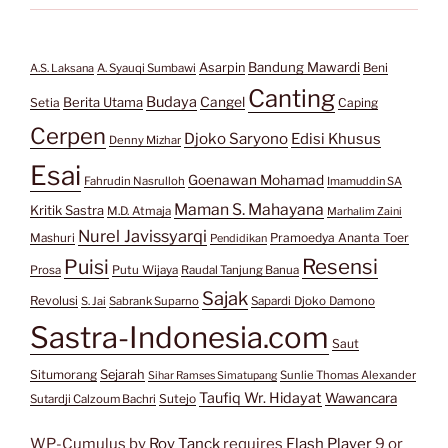
Bandung Mawardi
Asarpin
Beni
A.S. Laksana
A. Syauqi Sumbawi
Canting
Budaya
Berita Utama
Cangel
Setia
Caping
Cerpen
Djoko Saryono
Edisi Khusus
Denny Mizhar
Esai
Goenawan Mohamad
Fahrudin Nasrulloh
Imamuddin SA
Maman S. Mahayana
Kritik Sastra
M.D. Atmaja
Marhalim Zaini
Nurel Javissyarqi
Pramoedya Ananta Toer
Mashuri
Pendidikan
Resensi
Puisi
Prosa
Putu Wijaya
Raudal Tanjung Banua
Sajak
Revolusi
S. Jai
Sabrank Suparno
Sapardi Djoko Damono
Sastra-Indonesia.com
Saut
Situmorang
Sejarah
Sunlie Thomas Alexander
Sihar Ramses Simatupang
Taufiq Wr. Hidayat
Wawancara
Sutejo
Sutardji Calzoum Bachri
WP-Cumulus by
Roy Tanck
requires
Flash Player
9 or