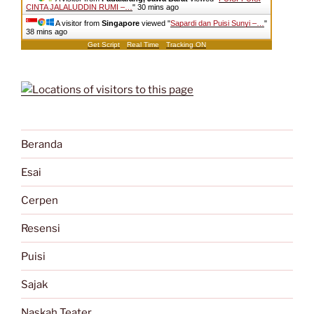
CINTA JALALUDDIN RUMI –…
"
30 mins ago
A visitor from
Singapore
viewed "
Sapardi dan Puisi Sunyi –…
"
38 mins ago
Get Script
Real Time
Tracking ON
Beranda
Esai
Cerpen
Resensi
Puisi
Sajak
Naskah Teater