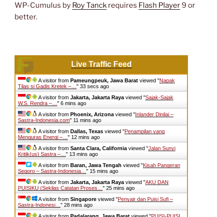
WP-Cumulus by
Roy Tanck
requires
Flash Player
9 or
better.
Live Traffic Feed
A visitor from
Pameungpeuk, Jawa Barat
viewed "
Napak
Tilas si Gadis Kretek –…
"
33 secs ago
A visitor from
Jakarta, Jakarta Raya
viewed "
Sajak-Sajak
W.S. Rendra –…
"
6 mins ago
A visitor from
Phoenix, Arizona
viewed "
Inlander Dinilai –
Sastra-Indonesia.com
"
11 mins ago
A visitor from
Dallas, Texas
viewed "
Penampilan yang
Menguras Energi –…
"
12 mins ago
A visitor from
Santa Clara, California
viewed "
Jalan Sunyi
Kritik(us) Sastra –…
"
13 mins ago
A visitor from
Baran, Jawa Tengah
viewed "
Kisah Pangeran
Segoro – Sastra-Indonesia…
"
15 mins ago
A visitor from
Jakarta, Jakarta Raya
viewed "
AKU DAN
PUISIKU (Sekilas Catatan Proses…
"
25 mins ago
A visitor from
Singapore
viewed "
Penyair dan Puisi Sufi –
Sastra-Indonesi…
"
28 mins ago
A visitor from
Padalarang, Jawa Barat
viewed "
PUISI-PUISI