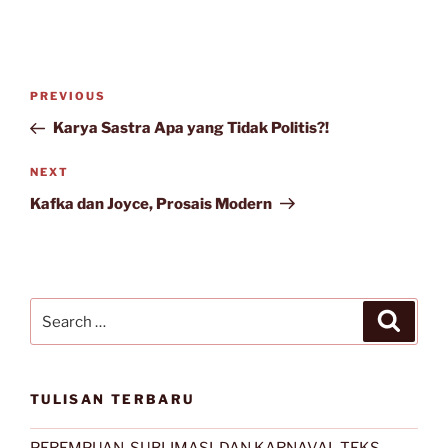
Post
Previous
PREVIOUS
navigation
Post
Karya Sastra Apa yang Tidak Politis?!
Next
NEXT
Post
Kafka dan Joyce, Prosais Modern
Search
Search
for:
TULISAN TERBARU