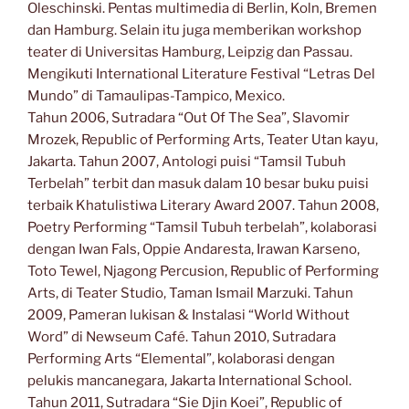
Oleschinski. Pentas multimedia di Berlin, Koln, Bremen
dan Hamburg. Selain itu juga memberikan workshop
teater di Universitas Hamburg, Leipzig dan Passau.
Mengikuti International Literature Festival “Letras Del
Mundo” di Tamaulipas-Tampico, Mexico.
Tahun 2006, Sutradara “Out Of The Sea”, Slavomir
Mrozek, Republic of Performing Arts, Teater Utan kayu,
Jakarta. Tahun 2007, Antologi puisi “Tamsil Tubuh
Terbelah” terbit dan masuk dalam 10 besar buku puisi
terbaik Khatulistiwa Literary Award 2007. Tahun 2008,
Poetry Performing “Tamsil Tubuh terbelah”, kolaborasi
dengan Iwan Fals, Oppie Andaresta, Irawan Karseno,
Toto Tewel, Njagong Percusion, Republic of Performing
Arts, di Teater Studio, Taman Ismail Marzuki. Tahun
2009, Pameran lukisan & Instalasi “World Without
Word” di Newseum Café. Tahun 2010, Sutradara
Performing Arts “Elemental”, kolaborasi dengan
pelukis mancanegara, Jakarta International School.
Tahun 2011, Sutradara “Sie Djin Koei”, Republic of