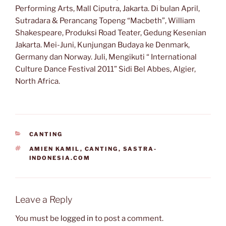
Performing Arts, Mall Ciputra, Jakarta. Di bulan April,
Sutradara & Perancang Topeng “Macbeth”, William
Shakespeare, Produksi Road Teater, Gedung Kesenian
Jakarta. Mei-Juni, Kunjungan Budaya ke Denmark,
Germany dan Norway. Juli, Mengikuti “ International
Culture Dance Festival 2011” Sidi Bel Abbes, Algier,
North Africa.
CATEGORIES
CANTING
TAGS
AMIEN KAMIL
,
CANTING
,
SASTRA-
INDONESIA.COM
Leave a Reply
You must be
logged in
to post a comment.