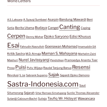
World Letters
Bandung Mawardi
Asarpin
Beni
A.S. Laksana
A. Syauqi Sumbawi
Canting
Budaya
Berita Utama
Cangel
Setia
Caping
Cerpen
Djoko Saryono
Edisi Khusus
Denny Mizhar
Esai
Goenawan Mohamad
Fahrudin Nasrulloh
Imamuddin SA
Maman S. Mahayana
Kritik Sastra
M.D. Atmaja
Marhalim Zaini
Nurel Javissyarqi
Pramoedya Ananta Toer
Mashuri
Pendidikan
Resensi
Puisi
Prosa
Putu Wijaya
Raudal Tanjung Banua
Sajak
Revolusi
S. Jai
Sabrank Suparno
Sapardi Djoko Damono
Sastra-Indonesia.com
Saut
Situmorang
Sejarah
Sunlie Thomas Alexander
Sihar Ramses Simatupang
Taufiq Wr. Hidayat
Wawancara
Sutejo
Sutardji Calzoum Bachri