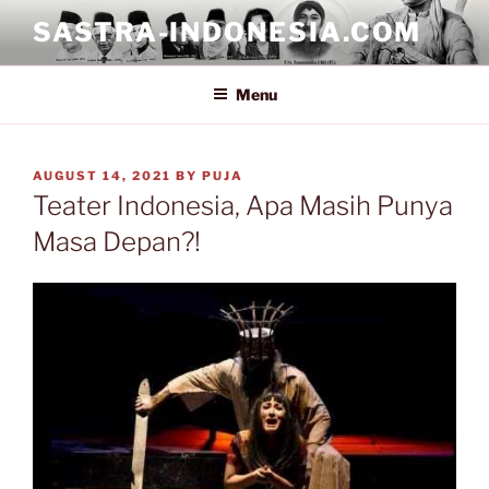
Skip
SASTRA-INDONESIA.COM
to
content
Menu
POSTED
AUGUST 14, 2021
BY
PUJA
ON
Teater Indonesia, Apa Masih Punya
Masa Depan?!