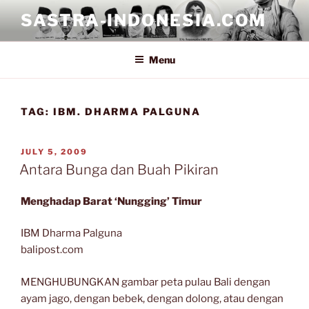
Skip
SASTRA-INDONESIA.COM
to
content
Menu
TAG:
IBM. DHARMA PALGUNA
POSTED
JULY 5, 2009
ON
Antara Bunga dan Buah Pikiran
Menghadap Barat ‘Nungging’ Timur
IBM Dharma Palguna
balipost.com
MENGHUBUNGKAN gambar peta pulau Bali dengan
ayam jago, dengan bebek, dengan dolong, atau dengan