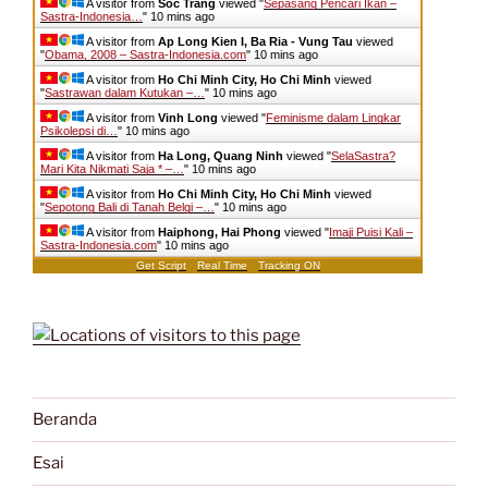
A visitor from
Soc Trang
viewed "
Sepasang Pencari Ikan –
Sastra-Indonesia…
"
10 mins ago
A visitor from
Ap Long Kien I, Ba Ria - Vung Tau
viewed
"
Obama, 2008 – Sastra-Indonesia.com
"
10 mins ago
A visitor from
Ho Chi Minh City, Ho Chi Minh
viewed
"
Sastrawan dalam Kutukan –…
"
10 mins ago
A visitor from
Vinh Long
viewed "
Feminisme dalam Lingkar
Psikolepsi di…
"
10 mins ago
A visitor from
Ha Long, Quang Ninh
viewed "
SelaSastra?
Mari Kita Nikmati Saja * –…
"
10 mins ago
A visitor from
Ho Chi Minh City, Ho Chi Minh
viewed
"
Sepotong Bali di Tanah Belgi –…
"
10 mins ago
A visitor from
Haiphong, Hai Phong
viewed "
Imaji Puisi Kali –
Sastra-Indonesia.com
"
10 mins ago
Get Script
Real Time
Tracking ON
Beranda
Esai