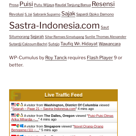
Resensi
Puisi
Prosa
Putu Wijaya
Raudal Tanjung Banua
Sajak
Revolusi
S. Jai
Sabrank Suparno
Sapardi Djoko Damono
Sastra-Indonesia.com
Saut
Situmorang
Sejarah
Sunlie Thomas Alexander
Sihar Ramses Simatupang
Taufiq Wr. Hidayat
Wawancara
Sutejo
Sutardji Calzoum Bachri
WP-Cumulus by
Roy Tanck
requires
Flash Player
9 or
better.
Live Traffic Feed
A visitor from
Washington, District Of Columbia
viewed
"
Sejarah – Page 21 – Sastra-Indonesia.com
"
4 mins ago
A visitor from
The Dalles, Oregon
viewed "
Puisi-Puisi Dimas
Arika Mihardja –…
"
4 mins ago
A visitor from
Singapore
viewed "
Novel Orang-Orang
Bertopeng (11) –…
"
5 mins ago