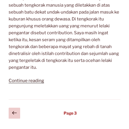
sebuah tengkorak manusia yang diletakkan di atas
sebuah batu dekat undak-undakan pada jalan masuk ke
kuburan khusus orang dewasa. Di tengkorak itu
pengunjung meletakkan uang yang menurut lelaki
pengantar disebut contribution. Saya masih ingat
ketika itu, kesan seram yang ditampilkan oleh
tengkorak dan beberapa mayat yang rebah di tanah
dinetralisir oleh istilah contribution dan sejumlah uang
yang tergeletak di tengkorak itu serta ocehan lelaki
pengantar itu.
“Seperti
Continue reading
Magnet,
Kedua
Dunia
Itu
Posts
Previous
Page
3
Tarik-
page
navigation
menarik”