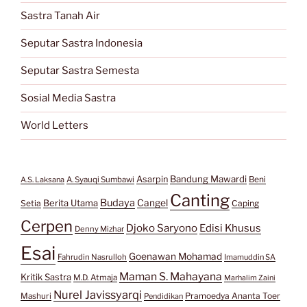
Sastra Tanah Air
Seputar Sastra Indonesia
Seputar Sastra Semesta
Sosial Media Sastra
World Letters
Bandung Mawardi
Asarpin
Beni
A.S. Laksana
A. Syauqi Sumbawi
Canting
Budaya
Berita Utama
Cangel
Setia
Caping
Cerpen
Djoko Saryono
Edisi Khusus
Denny Mizhar
Esai
Goenawan Mohamad
Fahrudin Nasrulloh
Imamuddin SA
Maman S. Mahayana
Kritik Sastra
M.D. Atmaja
Marhalim Zaini
Nurel Javissyarqi
Pramoedya Ananta Toer
Mashuri
Pendidikan