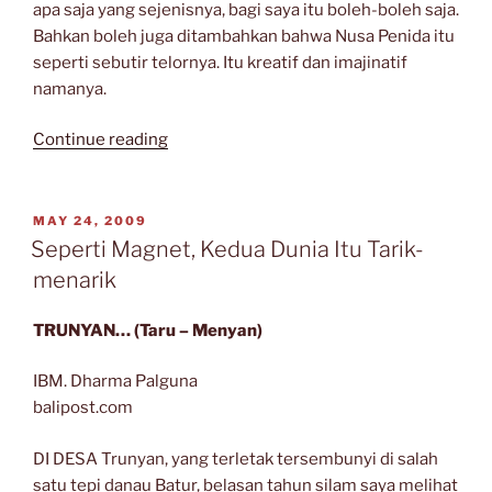
apa saja yang sejenisnya, bagi saya itu boleh-boleh saja.
Bahkan boleh juga ditambahkan bahwa Nusa Penida itu
seperti sebutir telornya. Itu kreatif dan imajinatif
namanya.
“Antara
Continue reading
Bunga
dan
Buah
POSTED
MAY 24, 2009
ON
Pikiran”
Seperti Magnet, Kedua Dunia Itu Tarik-
menarik
TRUNYAN… (Taru – Menyan)
IBM. Dharma Palguna
balipost.com
DI DESA Trunyan, yang terletak tersembunyi di salah
satu tepi danau Batur, belasan tahun silam saya melihat