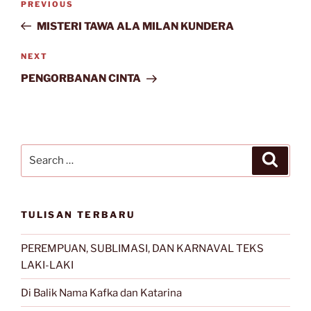
Previous
PREVIOUS
navigation
Post
MISTERI TAWA ALA MILAN KUNDERA
Next
NEXT
Post
PENGORBANAN CINTA
Search
Search
for:
TULISAN TERBARU
PEREMPUAN, SUBLIMASI, DAN KARNAVAL TEKS
LAKI-LAKI
Di Balik Nama Kafka dan Katarina