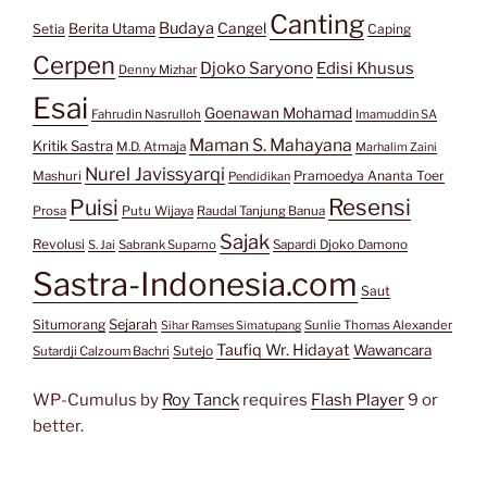
Canting
Budaya
Berita Utama
Cangel
Setia
Caping
Cerpen
Djoko Saryono
Edisi Khusus
Denny Mizhar
Esai
Goenawan Mohamad
Fahrudin Nasrulloh
Imamuddin SA
Maman S. Mahayana
Kritik Sastra
M.D. Atmaja
Marhalim Zaini
Nurel Javissyarqi
Pramoedya Ananta Toer
Mashuri
Pendidikan
Resensi
Puisi
Prosa
Putu Wijaya
Raudal Tanjung Banua
Sajak
Revolusi
S. Jai
Sabrank Suparno
Sapardi Djoko Damono
Sastra-Indonesia.com
Saut
Situmorang
Sejarah
Sunlie Thomas Alexander
Sihar Ramses Simatupang
Taufiq Wr. Hidayat
Wawancara
Sutejo
Sutardji Calzoum Bachri
WP-Cumulus by
Roy Tanck
requires
Flash Player
9 or
better.