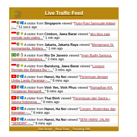
Live Traffic Feed
A visitor from
Singapore
viewed "
Puisi-Puisi Samsudin Adlawi
–…
"
51 secs ago
A visitor from
Cirebon, Jawa Barat
viewed "
aku bisa saja
menulis puisi paling…
"
1 min ago
A visitor from
Jakarta, Jakarta Raya
viewed "
Mengenang St.
Iesmaniasita, Mutiara…
"
1 min ago
A visitor from
Rio De Janeiro
viewed "
Iman Budhi Santosa,
Keindahan Namanya…
"
2 mins ago
A visitor from
Bandung, Jawa Barat
viewed "
Longser
Remaja dan Bahasa Ibu –…
"
3 mins ago
A visitor from
Hanoi, Ha Noi
viewed "
Pertemuan dengan
Umbu Landu Paranggi –…
"
8 mins ago
A visitor from
Vinh Yen, Vinh Phuc
viewed "
Ramadhan KH,
Perjalanan Mengarifi…
"
8 mins ago
A visitor from
Thai Binh
viewed "
Perempuan dan Sastra –
Sastra-Indonesia.…
"
8 mins ago
A visitor from
Hanoi, Ha Noi
viewed "
Cerpen, Modernitas dan
Kematian –…
"
8 mins ago
A visitor from
Hanoi, Ha Noi
viewed "
SENI (MAN) JALAN
“SENDIRI” –…
"
8 mins ago
Get Script
Real Time
Tracking ON