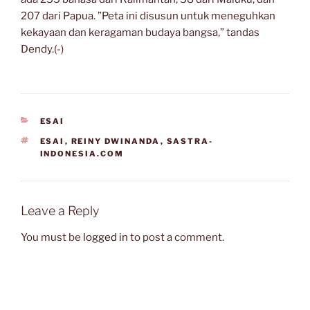
207 dari Papua. ”Peta ini disusun untuk meneguhkan
kekayaan dan keragaman budaya bangsa,” tandas
Dendy.(-)
CATEGORIES
ESAI
TAGS
ESAI
,
REINY DWINANDA
,
SASTRA-
INDONESIA.COM
Leave a Reply
You must be
logged in
to post a comment.
Post