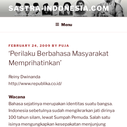
Skip
SASTRA-INDONESIA.COM
to
content
Menu
POSTED
FEBRUARY 24, 2009
BY
PUJA
ON
‘Perilaku Berbahasa Masyarakat
Memprihatinkan’
Reiny Dwinanda
http://www.republika.co.id/
Wacana
Bahasa sejatinya merupakan identitas suatu bangsa.
Indonesia sebetulnya sudah mengikrarkan jati dirinya
100 tahun silam, lewat Sumpah Pemuda. Salah satu
isinya mengungkapkan kesepakatan menjunjung