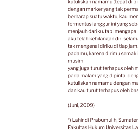
kutuliskan namamu (tepat di bi
dengan marker yang tak perm
berharap suatu waktu, kau me
fermentasi anggur ini yang 
menjauh dariku. tapi mengapa
aku telah kehilangan diri sela
tak mengenal diriku di tiap ja
padamu, karena dirimu semaki
musim
yang juga turut terhapus oleh
pada malam yang dipintal deng
kutuliskan namamu dengan ma
dan kau turut terhapus oleh bas
(Juni, 2009)
*) Lahir di Prabumulih, Sumater
Fakultas Hukum Universitas L