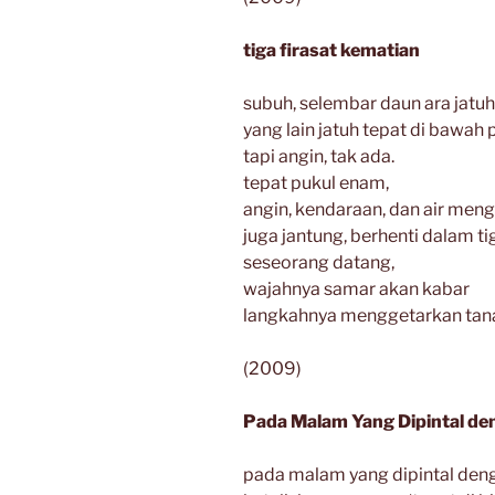
tiga firasat kematian
subuh, selembar daun ara jatuh
yang lain jatuh tepat di bawah
tapi angin, tak ada.
tepat pukul enam,
angin, kendaraan, dan air meng
juga jantung, berhenti dalam tig
seseorang datang,
wajahnya samar akan kabar
langkahnya menggetarkan tan
(2009)
Pada Malam Yang Dipintal de
pada malam yang dipintal deng