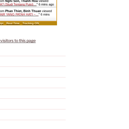
from
Nghi Son, Thanh Hoa
viewed
? (Studi Tentang Puisi)…
"
6 mins ago
from
Phan Thiet, Binh Thuan
viewed
IR YANG PATAH HATI –…
"
6 mins
ipt
Real Time
Tracking ON