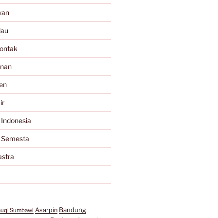
wan
lau
ontak
anan
en
ir
 Indonesia
a Semesta
astra
Bandung
Asarpin
auqi Sumbawi