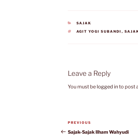
CATEGORIES
SAJAK
TAGS
AGIT YOGI SUBANDI
,
SAJA
Leave a Reply
You must be
logged in
to post
Post
Previous
PREVIOUS
navigation
Post
Sajak-Sajak Ilham Wahyudi