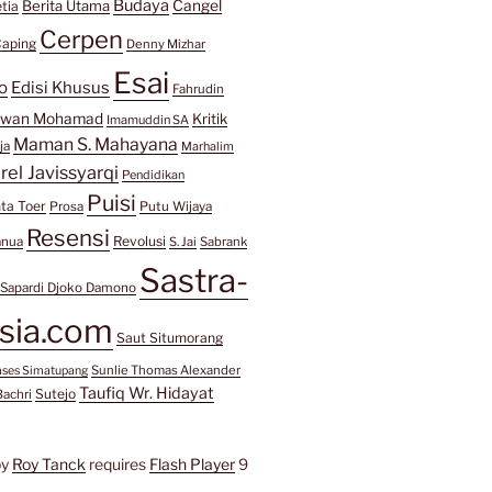
Budaya
Berita Utama
Cangel
tia
Cerpen
aping
Denny Mizhar
Esai
o
Edisi Khusus
Fahrudin
awan Mohamad
Kritik
Imamuddin SA
Maman S. Mahayana
ja
Marhalim
rel Javissyarqi
Pendidikan
Puisi
ta Toer
Prosa
Putu Wijaya
Resensi
Revolusi
anua
S. Jai
Sabrank
Sastra-
Sapardi Djoko Damono
sia.com
Saut Situmorang
Sunlie Thomas Alexander
mses Simatupang
Taufiq Wr. Hidayat
Sutejo
Bachri
by
Roy Tanck
requires
Flash Player
9