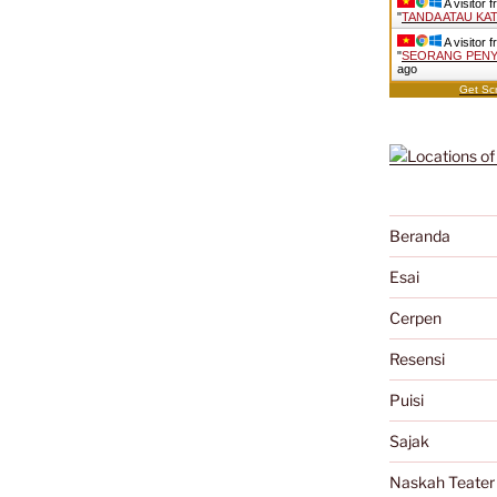
A visitor 
"
TANDA ATAU KATA
A visitor 
"
SEORANG PENYA
ago
Get Scr
Beranda
Esai
Cerpen
Resensi
Puisi
Sajak
Naskah Teater