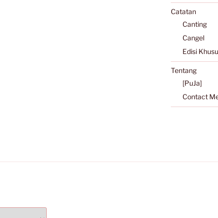
Catatan
Canting
Cangel
Edisi Khus
Tentang
[PuJa]
Contact M