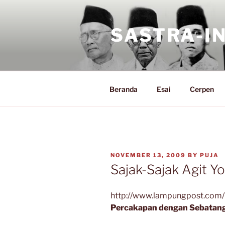
Skip
to
SASTRA-I
content
Beranda
Esai
Cerpen
POSTED
NOVEMBER 13, 2009
BY
PUJA
ON
Sajak-Sajak Agit Y
http://www.lampungpost.com/
Percakapan dengan Sebatang 