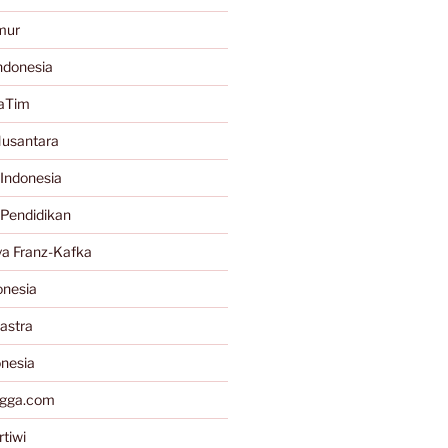
mur
ndonesia
JaTim
Nusantara
Indonesia
 Pendidikan
a Franz-Kafka
onesia
astra
onesia
gga.com
tiwi