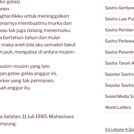
bir gelas)
Sastra Gerilya
anen.
nghardikku untuk meninggalkan
Sastra Luar Pu
sebenarnya membuatmu murka dan
Sastra Pember
 kau tak juga datang menemuiku.
ma bertahun-tahun dan mulai
Sastra Perlaw
m. maka aneh bila aku semakin takut
n jauh, mengabur di antara musim-
Sastra Pesantr
Sastra Tanah A
 musim-musim yang lain.
an gelas-gelas anggur ini,
Seputar Sastra
rker yang tak permanen,
Seputar Sastr
ah anggur itu.
Sosial Media S
World Letters
a Selatan, 11 Juli 1985. Mahasiswa
ampung.
A.S. Laksana
A. Sy