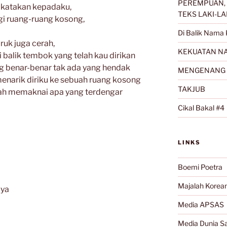
PEREMPUAN, 
 katakan kepadaku,
TEKS LAKI-LA
i ruang-ruang kosong,
Di Balik Nama 
ruk juga cerah,
KEKUATAN NA
balik tembok yang telah kau dirikan
g benar-benar tak ada yang hendak
MENGENANG 
enarik diriku ke sebuah ruang kosong
TAKJUB
ah memaknai apa yang terdengar
Cikal Bakal #4
LINKS
Boemi Poetra
Majalah Korea
aya
Media APSAS
Media Dunia Sa