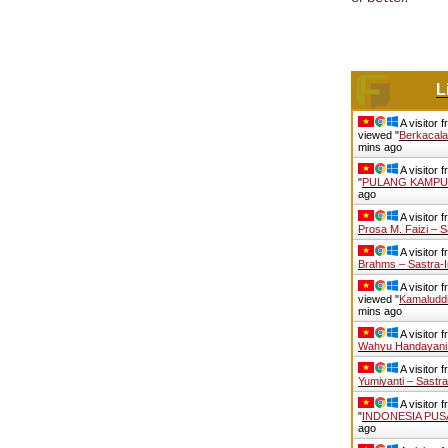
L
A visitor 
viewed "
Berkacala
mins ago
A visitor 
"
PULANG KAMPU
ago
A visitor 
Prosa M. Faizi – 
A visitor 
Brahms – Sastra-
A visitor 
viewed "
Kamaludd
mins ago
A visitor 
Wahyu Handayani 
A visitor 
Yumiyanti – Sastr
A visitor 
"
INDONESIA PUS
ago