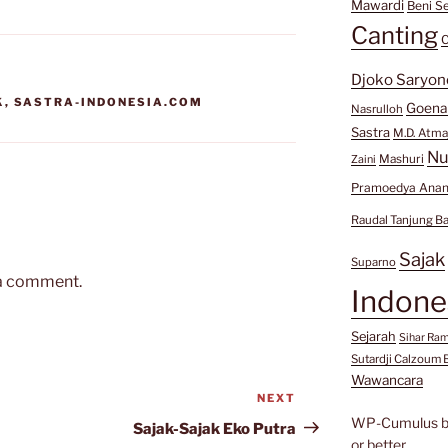
Mawardi
Beni Se
Canting
C
Djoko Saryon
K
,
SASTRA-INDONESIA.COM
Goen
Nasrulloh
Sastra
M.D. Atma
Nu
Mashuri
Zaini
Pramoedya Anan
Raudal Tanjung B
Sajak
Suparno
 a comment.
Indone
Sejarah
Sihar Ra
Sutardji Calzoum 
Wawancara
NEXT
Next
WP-Cumulus 
Post
Sajak-Sajak Eko Putra
or better.