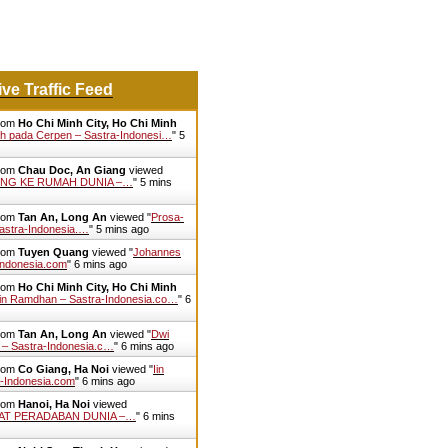
ive Traffic Feed
from
Ho Chi Minh City, Ho Chi Minh
h pada Cerpen – Sastra-Indonesi…
"
5
from
Chau Doc, An Giang
viewed
NG KE RUMAH DUNIA –…
"
5 mins
from
Tan An, Long An
viewed "
Prosa-
Sastra-Indonesia.…
"
5 mins ago
from
Tuyen Quang
viewed "
Johannes
Indonesia.com
"
6 mins ago
from
Ho Chi Minh City, Ho Chi Minh
in Ramdhan – Sastra-Indonesia.co…
"
6
from
Tan An, Long An
viewed "
Dwi
– Sastra-Indonesia.c…
"
6 mins ago
from
Co Giang, Ha Noi
viewed "
Iin
a-Indonesia.com
"
6 mins ago
from
Hanoi, Ha Noi
viewed
AT PERADABAN DUNIA –…
"
6 mins