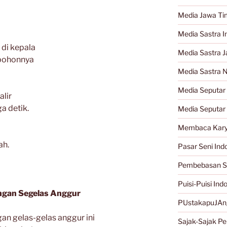
Media Jawa Ti
Media Sastra I
 di kepala
Media Sastra 
 pohonnya
Media Sastra 
Media Seputar 
alir
a detik.
Media Seputar
Membaca Kary
ah.
Pasar Seni Ind
Pembebasan S
Puisi-Puisi Ind
ngan Segelas Anggur
PUstakapuJAn
an gelas-gelas anggur ini
Sajak-Sajak Per