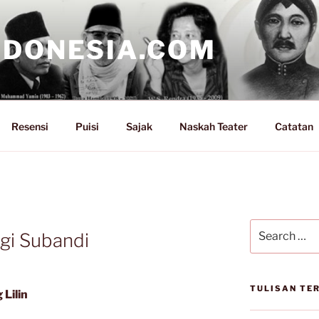
NDONESIA.COM
Resensi
Puisi
Sajak
Naskah Teater
Catatan
Search
ogi Subandi
for:
TULISAN TE
Lilin