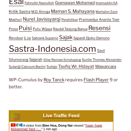
Esai
Goenawan Mohamad
Fahrudin Nasrulloh
Imamuddin SA
Maman S. Mahayana
Kritik Sastra
M.D. Atmaja
Marhalim Zaini
Nurel Javissyarqi
Pramoedya Ananta Toer
Mashuri
Pendidikan
Resensi
Puisi
Prosa
Putu Wijaya
Raudal Tanjung Banua
Sajak
Revolusi
S. Jai
Sabrank Suparno
Sapardi Djoko Damono
Sastra-Indonesia.com
Saut
Situmorang
Sejarah
Sunlie Thomas Alexander
Sihar Ramses Simatupang
Taufiq Wr. Hidayat
Wawancara
Sutejo
Sutardji Calzoum Bachri
WP-Cumulus by
Roy Tanck
requires
Flash Player
9 or
better.
Live Traffic Feed
A visitor from
Bien Hoa, Dong Nai
viewed "
Sajak-Sajak
Muhammad Yasir –…
"
1 min ago