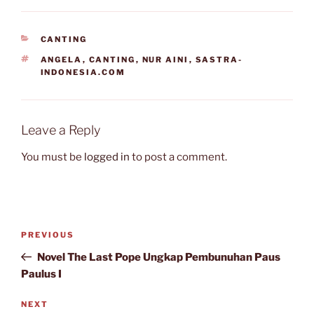
CATEGORIES
CANTING
TAGS
ANGELA
,
CANTING
,
NUR AINI
,
SASTRA-
INDONESIA.COM
Leave a Reply
You must be
logged in
to post a comment.
Post
Previous
PREVIOUS
navigation
Post
Novel The Last Pope Ungkap Pembunuhan Paus
Paulus I
Next
NEXT