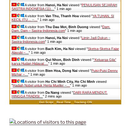
A visitor from
Hanoi, Ha Noi
viewed "
PENULISAN SEJARAH
SASTRA INDONESIA (11)…
"
1 min ago
A visitor from
Van Thu, Thanh Hoa
viewed "
YA TUHAN, SI
KECIL ITU… –…
"
1 min ago
A visitor from
Thu Dau Mot, Binh Duong
viewed "
Dam,
Dam, Dam – Sastra-Indonesia.com
"
1 min ago
A visitor from
Hanoi, Ha Noi
viewed "
Limin Jadi Dukun –
Sastra-Indonesia.com
"
1 min ago
A visitor from
Bach Kim, Ha Noi
viewed "
Sketsa-Sketsa Fajar
Alayubi –…
"
1 min ago
A visitor from
Qui Nhon, Binh Dinh
viewed "
“Keluarga Gila”
karya Hudan Hidayat:…
"
1 min ago
A visitor from
Bien Hoa, Dong Nai
viewed "
Puisi-Puisi Denny
Mizhar –…
"
1 min ago
A visitor from
Ho Chi Minh City, Ho Chi Minh
viewed
"
Hadiah Nobel untuk Herta Mueller –…
"
1 min ago
A visitor from
Da Nang
viewed "
DARI RARA MENDUT,
HINGGA TRADISI…
"
2 mins ago
Get Script
Real Time
Tracking ON