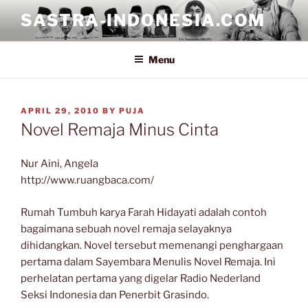
Skip
SASTRA-INDONESIA.COM
to
content
Menu
POSTED
APRIL 29, 2010
BY
PUJA
ON
Novel Remaja Minus Cinta
Nur Aini, Angela
http://www.ruangbaca.com/
Rumah Tumbuh karya Farah Hidayati adalah contoh
bagaimana sebuah novel remaja selayaknya
dihidangkan. Novel tersebut memenangi penghargaan
pertama dalam Sayembara Menulis Novel Remaja. Ini
perhelatan pertama yang digelar Radio Nederland
Seksi Indonesia dan Penerbit Grasindo.