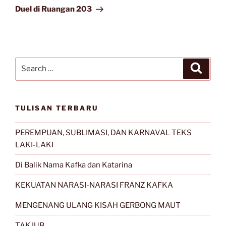
Post
Duel di Ruangan 203
Search
Search
for:
TULISAN TERBARU
PEREMPUAN, SUBLIMASI, DAN KARNAVAL TEKS
LAKI-LAKI
Di Balik Nama Kafka dan Katarina
KEKUATAN NARASI-NARASI FRANZ KAFKA
MENGENANG ULANG KISAH GERBONG MAUT
TAKJUB