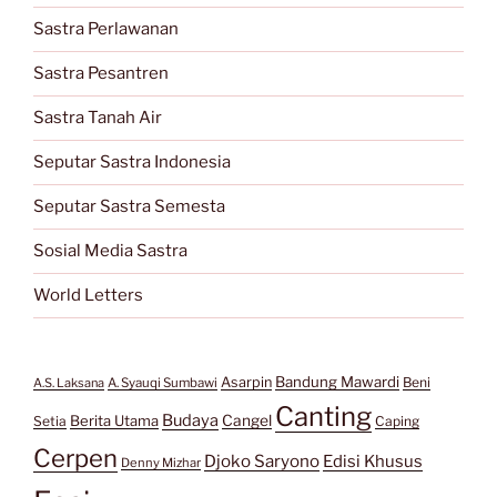
Sastra Perlawanan
Sastra Pesantren
Sastra Tanah Air
Seputar Sastra Indonesia
Seputar Sastra Semesta
Sosial Media Sastra
World Letters
Bandung Mawardi
Asarpin
Beni
A.S. Laksana
A. Syauqi Sumbawi
Canting
Budaya
Berita Utama
Cangel
Setia
Caping
Cerpen
Djoko Saryono
Edisi Khusus
Denny Mizhar