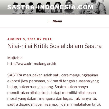
Skip
SASTRA-INDONESIA.COM
to
content
Menu
POSTED
AUGUST 5, 2011
BY
PUJA
ON
Nilai-nilai Kritik Sosial dalam Sastra
Mujtahid
http://www.uin-malang.ac.id/
SASTRA merupakan salah satu cara mengungkapkan
ekpresi jiwa, perasaan, pikiran di tengah suasana yang
hidup, bukan ruang kosong. Sastra bukan hanya
mencitrakan nilai estetis, tetapi memiliki nilai pesan
moral yang dalam, mengena dan lugas. Tak hanya itu,
sastra dipandang paling ampuh dalam melakukan kritik