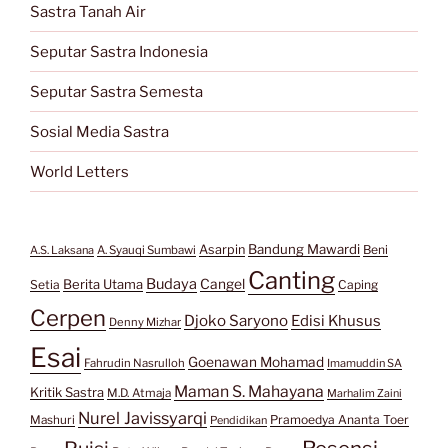
Sastra Tanah Air
Seputar Sastra Indonesia
Seputar Sastra Semesta
Sosial Media Sastra
World Letters
Bandung Mawardi
Asarpin
Beni
A.S. Laksana
A. Syauqi Sumbawi
Canting
Budaya
Berita Utama
Cangel
Setia
Caping
Cerpen
Djoko Saryono
Edisi Khusus
Denny Mizhar
Esai
Goenawan Mohamad
Fahrudin Nasrulloh
Imamuddin SA
Maman S. Mahayana
Kritik Sastra
M.D. Atmaja
Marhalim Zaini
Nurel Javissyarqi
Pramoedya Ananta Toer
Mashuri
Pendidikan