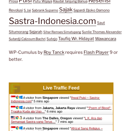
Resensi
Puisi
Prosa
Putu Wijaya
Raudal Tanjung Banua
Sajak
Revolusi
S. Jai
Sabrank Suparno
Sapardi Djoko Damono
Sastra-Indonesia.com
Saut
Situmorang
Sejarah
Sunlie Thomas Alexander
Sihar Ramses Simatupang
Taufiq Wr. Hidayat
Wawancara
Sutejo
Sutardji Calzoum Bachri
WP-Cumulus by
Roy Tanck
requires
Flash Player
9 or
better.
Live Traffic Feed
A visitor from
Singapore
viewed "
Ihwal Puisi – Sastra-
Indonesia.com
"
5 mins ago
A visitor from
Jakarta, Jakarta Raya
viewed "
“Poem of Blood”:
Tragika Kuda ala Ugo…
"
6 mins ago
A visitor from
The Dalles, Oregon
viewed "
L.K. Ara dan
Semangat Sastra yang Terus…
"
7 mins ago
A visitor from
Singapore
viewed "
Afrizal Sang Religius –