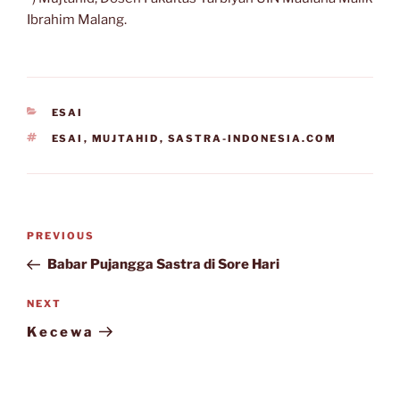
Ibrahim Malang.
CATEGORIES
ESAI
TAGS
ESAI
,
MUJTAHID
,
SASTRA-INDONESIA.COM
Post
Previous
PREVIOUS
navigation
Post
Babar Pujangga Sastra di Sore Hari
Next
NEXT
Post
K e c e w a