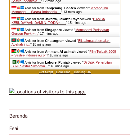
Sastra-Indonesia…
"
12 mins ago
A visitor from
Tangerang, Banten
viewed "
Seorang Ibu
Menunggu – Sastra-Indonesia.…
"
13 mins ago
A visitor from
Jakarta, Jakarta Raya
viewed "
HAMBA
KEBUDAYAAN DAMI N. TODA * –…
"
15 mins ago
A visitor from
Singapore
viewed "
Memahami Peringatan
Gerson Poyk –…
"
17 mins ago
A visitor from
Chattogram
viewed "
Bila airmata bersajak:
Apakah ini…
"
18 mins ago
A visitor from
Amman, Al asimah
viewed "
Film Terbaik 2009
– Sastra-Indonesia.com
"
18 mins ago
A visitor from
Lahore, Punjab
viewed "
Di Balik Penerbitan
Buku Sastra Swadaya…
"
18 mins ago
Get Script
Real Time
Tracking ON
Beranda
Esai