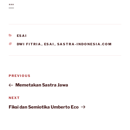
***
CATEGORIES
ESAI
TAGS
DWI FITRIA
,
ESAI
,
SASTRA-INDONESIA.COM
Post
Previous
PREVIOUS
navigation
Post
Memetakan Sastra Jawa
Next
NEXT
Post
Fiksi dan Semiotika Umberto Eco