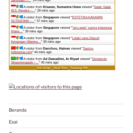
Sarungan –…
"
24 mins ago
A visitor from
Kisaran, Sumatera Utara
viewed "
Sajak-Sajak
W.S. Rendra –…
"
28 mins ago
A visitor from
Singapore
viewed "
ESTETIKA KAKAWIN
SUTASOMA –…
"
37 mins ago
A visitor from
Singapore
viewed "
“juru peta” sastra Indonesia
[Hans…
"
39 mins ago
A visitor from
Singapore
viewed "
Lelaki yang Diasuh
Kenangan (Mantra…
"
39 mins ago
A visitor from
Danzhou, Hainan
viewed "
Sastra-
Indonesia.com
"
44 mins ago
A visitor from
Ad Dawadimi, Ar Riyad
viewed "
Senggrutu
Singomenggolo –…
"
45 mins ago
Get Script
Real Time
Tracking ON
Beranda
Esai