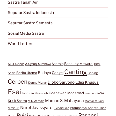
Sastra Tanah Air
Seputar Sastra Indonesia
Seputar Sastra Semesta
Sosial Media Sastra
World Letters
Bandung Mawardi
Asarpin
Beni
A.S. Laksana
A. Syauqi Sumbawi
Canting
Budaya
Berita Utama
Cangel
Setia
Caping
Cerpen
Djoko Saryono
Edisi Khusus
Denny Mizhar
Esai
Goenawan Mohamad
Fahrudin Nasrulloh
Imamuddin SA
Maman S. Mahayana
Kritik Sastra
M.D. Atmaja
Marhalim Zaini
Nurel Javissyarqi
Pramoedya Ananta Toer
Mashuri
Pendidikan
Resensi
Puisi