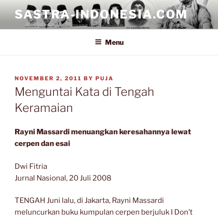
Skip
SASTRA-INDONESIA.COM
to
content
Menu
POSTED
NOVEMBER 2, 2011
BY
PUJA
ON
Menguntai Kata di Tengah
Keramaian
Rayni Massardi menuangkan keresahannya lewat
cerpen dan esai
Dwi Fitria
Jurnal Nasional, 20 Juli 2008
TENGAH Juni lalu, di Jakarta, Rayni Massardi
meluncurkan buku kumpulan cerpen berjuluk I Don’t