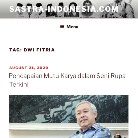
Skip
SASTRA-INDONESIA.COM
to
content
Menu
TAG:
DWI FITRIA
POSTED
AUGUST 31, 2020
ON
Pencapaian Mutu Karya dalam Seni Rupa
Terkini