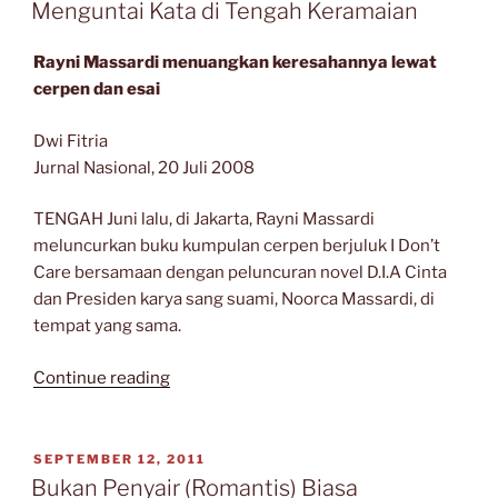
ON
Pena”
Menguntai Kata di Tengah Keramaian
Rayni Massardi menuangkan keresahannya lewat
cerpen dan esai
Dwi Fitria
Jurnal Nasional, 20 Juli 2008
TENGAH Juni lalu, di Jakarta, Rayni Massardi
meluncurkan buku kumpulan cerpen berjuluk I Don’t
Care bersamaan dengan peluncuran novel D.I.A Cinta
dan Presiden karya sang suami, Noorca Massardi, di
tempat yang sama.
“Menguntai
Continue reading
Kata
di
Tengah
POSTED
SEPTEMBER 12, 2011
ON
Keramaian”
Bukan Penyair (Romantis) Biasa