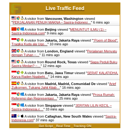
Live Traffic Feed
A visitor from
Vancouver, Washington
viewed
"
PERJALANAN PENUH MAKNA – Sastra-Indonesi…
"
6 mins ago
A visitor from
Beijing
viewed "
MENUNTUT ILMU (1) –
Sastra-Indonesia.com
"
9 mins ago
A visitor from
Jakarta, Jakarta Raya
viewed "
“Poem of Blood”:
Tragika Kuda ala Ugo…
"
10 mins ago
A visitor from
London, England
viewed "
Perjalanan Menyatu
dengan Tuhan –…
"
11 mins ago
A visitor from
Round Rock, Texas
viewed "
Siapa Peduli Buku
Sastra Medan? –…
"
12 mins ago
A visitor from
Batu, Jawa Timur
viewed "
SERAT KALATIDHA,
Karya Raden Ngabehi…
"
14 mins ago
A visitor from
Madrid, Madrid, Comunidad De
viewed "
Arief
Zulkornen, Tukang Jahit Kitab…
"
16 mins ago
A visitor from
Jakarta, Jakarta Raya
viewed "
Prosa Rumah:
Referensi dan Representasi…
"
25 mins ago
A visitor from
Singapore
viewed "
JERITAN LILIN KECIL –
Sastra-Indonesia.c…
"
33 mins ago
A visitor from
Callaghan, New South Wales
viewed "
Sastra-
Indonesia.com
"
37 mins ago
Get Script
Real Time
Tracking ON