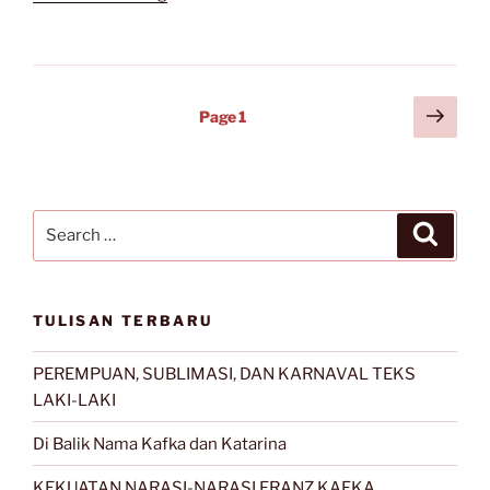
Penyair
(Romantis)
Biasa”
Posts
Next
Page
1
page
navigation
Search
Search
for:
TULISAN TERBARU
PEREMPUAN, SUBLIMASI, DAN KARNAVAL TEKS
LAKI-LAKI
Di Balik Nama Kafka dan Katarina
KEKUATAN NARASI-NARASI FRANZ KAFKA