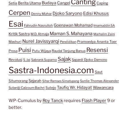
Canting
Budaya
Berita Utama
Cangel
Setia
Caping
Cerpen
Djoko Saryono
Edisi Khusus
Denny Mizhar
Esai
Goenawan Mohamad
Fahrudin Nasrulloh
Imamuddin SA
Maman S. Mahayana
Kritik Sastra
M.D. Atmaja
Marhalim Zaini
Nurel Javissyarqi
Pramoedya Ananta Toer
Mashuri
Pendidikan
Resensi
Puisi
Prosa
Putu Wijaya
Raudal Tanjung Banua
Sajak
Revolusi
S. Jai
Sabrank Suparno
Sapardi Djoko Damono
Sastra-Indonesia.com
Saut
Situmorang
Sejarah
Sunlie Thomas Alexander
Sihar Ramses Simatupang
Taufiq Wr. Hidayat
Wawancara
Sutejo
Sutardji Calzoum Bachri
WP-Cumulus by
Roy Tanck
requires
Flash Player
9 or
better.