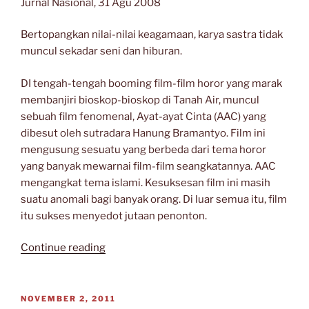
Jurnal Nasional, 31 Agu 2008
Bertopangkan nilai-nilai keagamaan, karya sastra tidak
muncul sekadar seni dan hiburan.
DI tengah-tengah booming film-film horor yang marak
membanjiri bioskop-bioskop di Tanah Air, muncul
sebuah film fenomenal, Ayat-ayat Cinta (AAC) yang
dibesut oleh sutradara Hanung Bramantyo. Film ini
mengusung sesuatu yang berbeda dari tema horor
yang banyak mewarnai film-film seangkatannya. AAC
mengangkat tema islami. Kesuksesan film ini masih
suatu anomali bagi banyak orang. Di luar semua itu, film
itu sukses menyedot jutaan penonton.
“Geliat
Continue reading
dari
Forum
Lingkar
POSTED
NOVEMBER 2, 2011