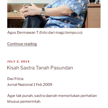
Agus Dermawan T (foto dari magz.tempo.co)
“Pencapaian
Continue reading
Mutu
Karya
dalam
POSTED
JULY 2, 2014
ON
Seni
Kisah Sastra Tanah Pasundan
Rupa
Terkini”
Dwi Fitria
Jurnal Nasional 1 Feb 2009
Agar tak punah, sastra daerah memerlukan perhatian
khusus pemerintah.