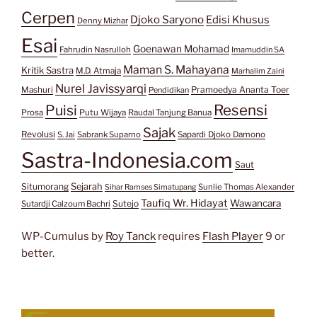
Cerpen
Djoko Saryono
Edisi Khusus
Denny Mizhar
Esai
Goenawan Mohamad
Fahrudin Nasrulloh
Imamuddin SA
Maman S. Mahayana
Kritik Sastra
M.D. Atmaja
Marhalim Zaini
Nurel Javissyarqi
Pramoedya Ananta Toer
Mashuri
Pendidikan
Resensi
Puisi
Prosa
Putu Wijaya
Raudal Tanjung Banua
Sajak
Revolusi
S. Jai
Sabrank Suparno
Sapardi Djoko Damono
Sastra-Indonesia.com
Saut
Situmorang
Sejarah
Sunlie Thomas Alexander
Sihar Ramses Simatupang
Taufiq Wr. Hidayat
Wawancara
Sutejo
Sutardji Calzoum Bachri
WP-Cumulus by
Roy Tanck
requires
Flash Player
9 or
better.