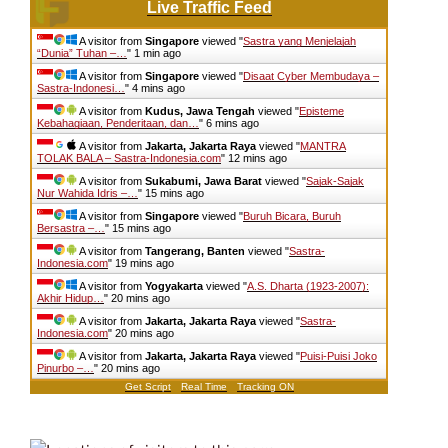
Live Traffic Feed
A visitor from
Singapore
viewed "
Sastra yang Menjelajah
“Dunia” Tuhan –…
"
1 min ago
A visitor from
Singapore
viewed "
Disaat Cyber Membudaya –
Sastra-Indonesi…
"
4 mins ago
A visitor from
Kudus, Jawa Tengah
viewed "
Episteme
Kebahagiaan, Penderitaan, dan…
"
6 mins ago
A visitor from
Jakarta, Jakarta Raya
viewed "
MANTRA
TOLAK BALA – Sastra-Indonesia.com
"
12 mins ago
A visitor from
Sukabumi, Jawa Barat
viewed "
Sajak-Sajak
Nur Wahida Idris –…
"
15 mins ago
A visitor from
Singapore
viewed "
Buruh Bicara, Buruh
Bersastra –…
"
15 mins ago
A visitor from
Tangerang, Banten
viewed "
Sastra-
Indonesia.com
"
19 mins ago
A visitor from
Yogyakarta
viewed "
A.S. Dharta (1923-2007):
Akhir Hidup…
"
20 mins ago
A visitor from
Jakarta, Jakarta Raya
viewed "
Sastra-
Indonesia.com
"
20 mins ago
A visitor from
Jakarta, Jakarta Raya
viewed "
Puisi-Puisi Joko
Pinurbo –…
"
20 mins ago
Get Script
Real Time
Tracking ON