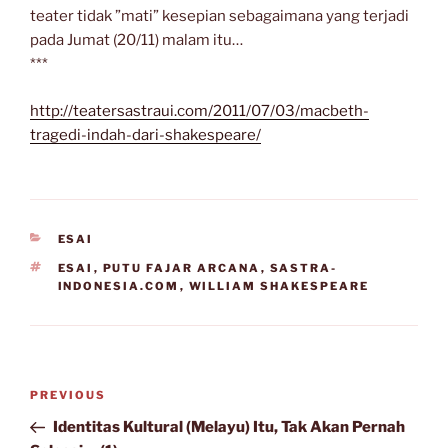
teater tidak ”mati” kesepian sebagaimana yang terjadi
pada Jumat (20/11) malam itu…
***
http://teatersastraui.com/2011/07/03/macbeth-
tragedi-indah-dari-shakespeare/
CATEGORIES
ESAI
TAGS
ESAI
,
PUTU FAJAR ARCANA
,
SASTRA-
INDONESIA.COM
,
WILLIAM SHAKESPEARE
Post
Previous
PREVIOUS
navigation
Post
Identitas Kultural (Melayu) Itu, Tak Akan Pernah