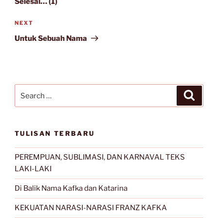
Selesai… (1)
Next
NEXT
Post
Untuk Sebuah Nama
Search
Search
for:
TULISAN TERBARU
PEREMPUAN, SUBLIMASI, DAN KARNAVAL TEKS
LAKI-LAKI
Di Balik Nama Kafka dan Katarina
KEKUATAN NARASI-NARASI FRANZ KAFKA