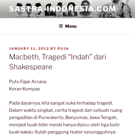
Skip
SASTRA-INDONESIA.COM
to
content
Menu
POSTED
JANUARY 11, 2012
BY
PUJA
ON
Macbeth, Tragedi “Indah” dari
Shakespeare
Putu Fajar Arcana
Koran Kompas
Pada dasarnya, kita sangat suka terhadap tragedi.
Dalam waktu singkat, cerita tragedi dari sebuah ruang
pengadilan di Purwokerto, Banyumas, Jawa Tengah,
menjadi buah bibir meski hanya dipicu oleh tiga butir
buah kakao. Itulah panggung teater sesungguhnya