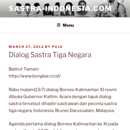
Skip
SASTRA-INDONESIA.COM
to
content
Menu
POSTED
MARCH 27, 2012
BY
PUJA
ON
Dialog Sastra Tiga Negara
Badrut Tamam
http://www.bongkar.co.id/
Rabu malam(13/7) dialog Borneo Kalimantan XI resmi
dibuka Gubernur Kaltim. Acara dengan tajuk dialog
sastra tersebut dihadiri sastrawan dan pecinta sastra
tiga negara, Indonesia, Brunei Darussalam, Malaysia.
Agenda pertama dialog Borneo Kalimantan ke XI pada