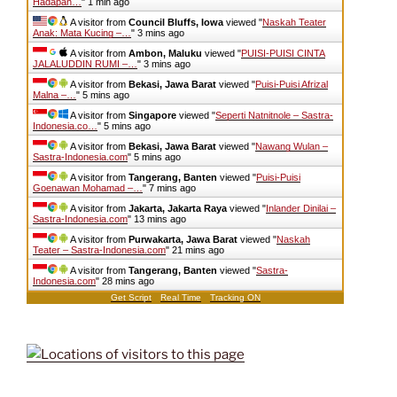
Hadapan…
"
1 min ago
A visitor from
Council Bluffs, Iowa
viewed "
Naskah Teater
Anak: Mata Kucing –…
"
3 mins ago
A visitor from
Ambon, Maluku
viewed "
PUISI-PUISI CINTA
JALALUDDIN RUMI –…
"
3 mins ago
A visitor from
Bekasi, Jawa Barat
viewed "
Puisi-Puisi Afrizal
Malna –…
"
5 mins ago
A visitor from
Singapore
viewed "
Seperti Natnitnole – Sastra-
Indonesia.co…
"
5 mins ago
A visitor from
Bekasi, Jawa Barat
viewed "
Nawang Wulan –
Sastra-Indonesia.com
"
5 mins ago
A visitor from
Tangerang, Banten
viewed "
Puisi-Puisi
Goenawan Mohamad –…
"
7 mins ago
A visitor from
Jakarta, Jakarta Raya
viewed "
Inlander Dinilai –
Sastra-Indonesia.com
"
13 mins ago
A visitor from
Purwakarta, Jawa Barat
viewed "
Naskah
Teater – Sastra-Indonesia.com
"
21 mins ago
A visitor from
Tangerang, Banten
viewed "
Sastra-
Indonesia.com
"
28 mins ago
Get Script
Real Time
Tracking ON