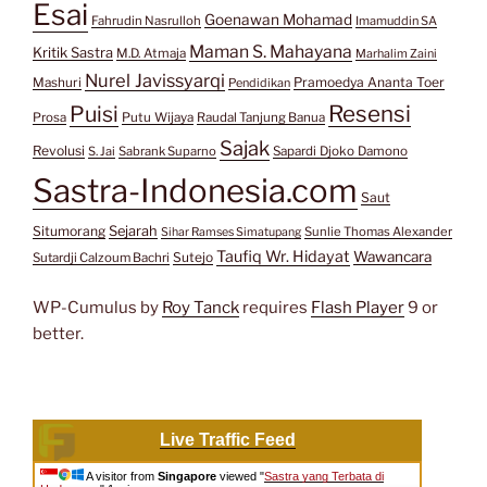
Esai
Goenawan Mohamad
Fahrudin Nasrulloh
Imamuddin SA
Maman S. Mahayana
Kritik Sastra
M.D. Atmaja
Marhalim Zaini
Nurel Javissyarqi
Pramoedya Ananta Toer
Mashuri
Pendidikan
Resensi
Puisi
Prosa
Putu Wijaya
Raudal Tanjung Banua
Sajak
Revolusi
S. Jai
Sabrank Suparno
Sapardi Djoko Damono
Sastra-Indonesia.com
Saut
Situmorang
Sejarah
Sunlie Thomas Alexander
Sihar Ramses Simatupang
Taufiq Wr. Hidayat
Wawancara
Sutejo
Sutardji Calzoum Bachri
WP-Cumulus by
Roy Tanck
requires
Flash Player
9 or
better.
Live Traffic Feed
A visitor from
Singapore
viewed "
Sastra yang Terbata di