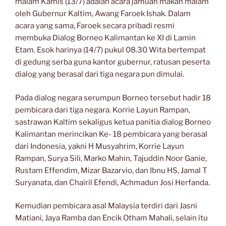
malam Kamis (13/7) adalah acara jamuan makan malam
oleh Gubernur Kaltim, Awang Faroek Ishak. Dalam
acara yang sama, Faroek secara pribadi resmi
membuka Dialog Borneo Kalimantan ke XI di Lamin
Etam. Esok harinya (14/7) pukul 08.30 Wita bertempat
di gedung serba guna kantor gubernur, ratusan peserta
dialog yang berasal dari tiga negara pun dimulai.
Pada dialog negara serumpun Borneo tersebut hadir 18
pembicara dari tiga negara. Korrie Layun Rampan,
sastrawan Kaltim sekaligus ketua panitia dialog Borneo
Kalimantan merincikan Ke- 18 pembicara yang berasal
dari Indonesia, yakni H Musyahrim, Korrie Layun
Rampan, Surya Sili, Marko Mahin, Tajuddin Noor Ganie,
Rustam Effendim, Mizar Bazarvio, dan Ibnu HS, Jamal T
Suryanata, dan Chairil Efendi, Achmadun Josi Herfanda.
Kemudian pembicara asal Malaysia terdiri dari Jasni
Matiani, Jaya Ramba dan Encik Otham Mahali, selain itu