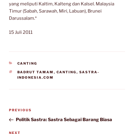
yang meliputi Kaltim, Kalteng dan Kalsel. Malaysia
Timur (Sabah, Sarawah, Miri, Labuan), Brunei
Darussalam.*
15 Juli 2011
CATEGORIES
CANTING
TAGS
BADRUT TAMAM
,
CANTING
,
SASTRA-
INDONESIA.COM
Post
Previous
PREVIOUS
navigation
Post
Politik Sastra: Sastra Sebagai Barang Biasa
Next
NEXT