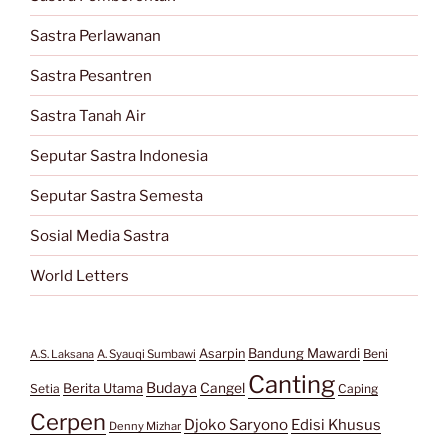
Sastra Perlawanan
Sastra Pesantren
Sastra Tanah Air
Seputar Sastra Indonesia
Seputar Sastra Semesta
Sosial Media Sastra
World Letters
Bandung Mawardi
Asarpin
Beni
A.S. Laksana
A. Syauqi Sumbawi
Canting
Budaya
Berita Utama
Cangel
Setia
Caping
Cerpen
Djoko Saryono
Edisi Khusus
Denny Mizhar