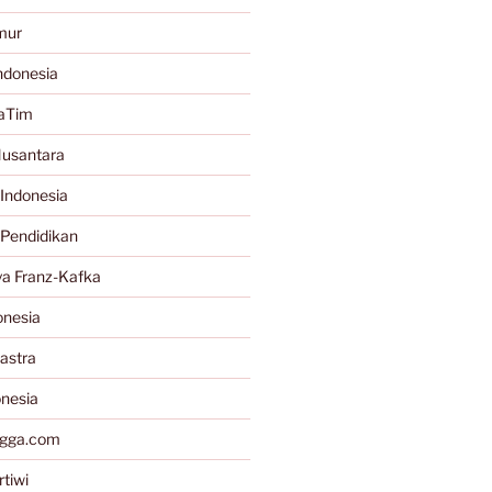
mur
ndonesia
JaTim
Nusantara
Indonesia
 Pendidikan
a Franz-Kafka
onesia
astra
onesia
gga.com
tiwi