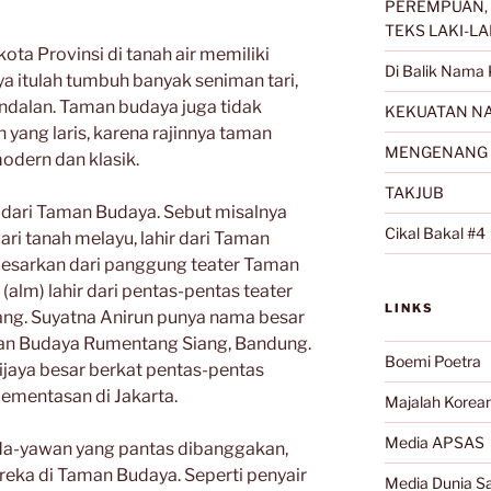
PEREMPUAN, 
TEKS LAKI-LA
ota Provinsi di tanah air memiliki
Di Balik Nama 
 itulah tumbuh banyak seniman tari,
andalan. Taman budaya juga tidak
KEKUATAN NA
yang laris, karena rajinnya taman
MENGENANG 
dern dan klasik.
TAKJUB
 dari Taman Budaya. Sebut misalnya
Cikal Bakal #4
ari tanah melayu, lahir dari Taman
besarkan dari panggung teater Taman
alm) lahir dari pentas-pentas teater
LINKS
ng. Suyatna Anirun punya nama besar
man Budaya Rumentang Siang, Bandung.
Boemi Poetra
jaya besar berkat pentas-pentas
pementasan di Jakarta.
Majalah Korea
Media APSAS
da-yawan yang pantas dibanggakan,
mereka di Taman Budaya. Seperti penyair
Media Dunia Sa