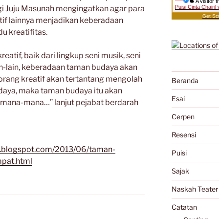
A visitor 
lagi Juju Masunah mengingatkan agar para
Puisi Cinta Chairi
Get Scr
tif lainnya menjadikan keberadaan
 kreatifitas.
atif, baik dari lingkup seni musik, seni
lain-lain, keberadaan taman budaya akan
g-orang kreatif akan tertantang mengolah
Beranda
udaya, maka taman budaya itu akan
Esai
 mana-mana…” lanjut pejabat berdarah
Cerpen
Resensi
ik.blogspot.com/2013/06/taman-
Puisi
mpat.html
Sajak
Naskah Teater
Catatan