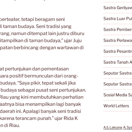
Sastra Gerilya
Sastra Luar Pu
 berteater, tetapi beragam seni
i taman budaya. Seni tradisi yang
Sastra Pember
rang, namun ditempat lain justru diburu
itampilkan di taman budaya,” ujar Juju
Sastra Perlaw
atan berbincang dengan wartawan di
Sastra Pesantr
Sastra Tanah A
sat pertunjukan dan pementasan
Seputar Sastra
ara positif bermunculan dari orang-
udaya. “Saya pikir, tepat sekali jika
Seputar Sastr
budaya sebagai pusat seni pertunjukan.
Sosial Media S
Riau yang kini membutuhkan perhatian
a saatnya bisa menampilkan lagi banyak
World Letters
aerah ini. Apalagi banyak seni tradisi
 karena terancam punah.” ujar Rida K
n di Riau.
A.S. Laksana
A. Sy