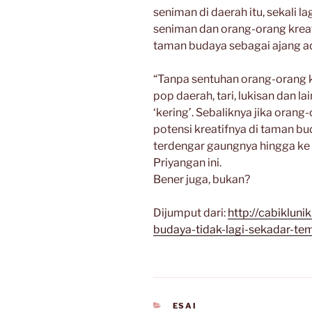
seniman di daerah itu, sekali 
seniman dan orang-orang krea
taman budaya sebagai ajang adu
“Tanpa sentuhan orang-orang kre
pop daerah, tari, lukisan dan 
‘kering’. Sebaliknya jika oran
potensi kreatifnya di taman b
terdengar gaungnya hingga ke
Priyangan ini.
Bener juga, bukan?
Dijumput dari:
http://cabiklun
budaya-tidak-lagi-sekadar-te
CATEGORIES
ESAI