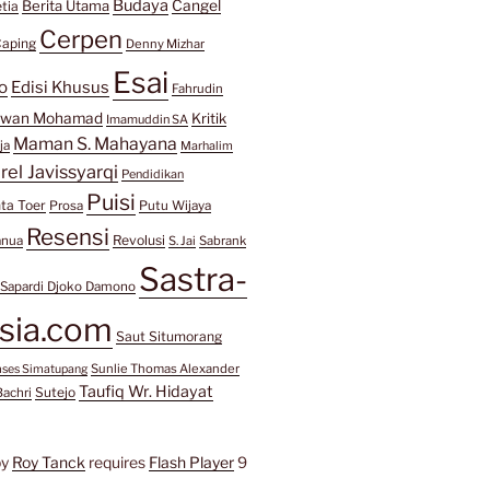
Budaya
Berita Utama
Cangel
tia
Cerpen
aping
Denny Mizhar
Esai
o
Edisi Khusus
Fahrudin
awan Mohamad
Kritik
Imamuddin SA
Maman S. Mahayana
ja
Marhalim
rel Javissyarqi
Pendidikan
Puisi
ta Toer
Prosa
Putu Wijaya
Resensi
Revolusi
anua
S. Jai
Sabrank
Sastra-
Sapardi Djoko Damono
sia.com
Saut Situmorang
Sunlie Thomas Alexander
mses Simatupang
Taufiq Wr. Hidayat
Sutejo
Bachri
by
Roy Tanck
requires
Flash Player
9