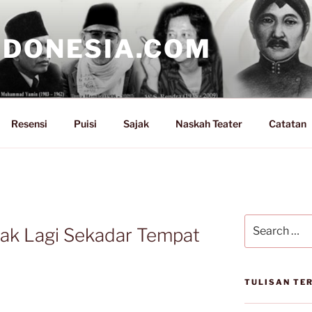
NDONESIA.COM
Resensi
Puisi
Sajak
Naskah Teater
Catatan
Search
ak Lagi Sekadar Tempat
for:
TULISAN TE