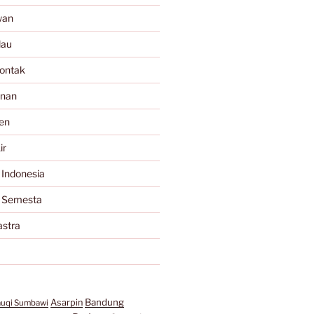
wan
lau
ontak
anan
en
ir
 Indonesia
a Semesta
astra
Bandung
Asarpin
auqi Sumbawi