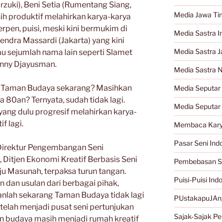
zuki), Beni Setia (Rumentang Siang,
Media Jawa Ti
ih produktif melahirkan karya-karya
erpen, puisi, meski kini bermukim di
Media Sastra I
endra Massardi (Jakarta) yang kini
Media Sastra 
au sejumlah nama lain seperti Slamet
nny Djayusman.
Media Sastra 
 Taman Budaya sekarang? Masihkan
Media Seputar 
ra 80an? Ternyata, sudah tidak lagi.
Media Seputar
ang dulu progresif melahirkan karya-
if lagi.
Membaca Kary
Pasar Seni Ind
Direktur Pengembangan Seni
, Ditjen Ekonomi Kreatif Berbasis Seni
Pembebasan S
u Masunah, terpaksa turun tangan.
Puisi-Puisi Ind
dan usulan dari berbagai pihak,
anlah sekarang Taman Budaya tidak lagi
PUstakapuJAn
 telah menjadi pusat seni pertunjukan
Sajak-Sajak Per
an budaya masih menjadi rumah kreatif