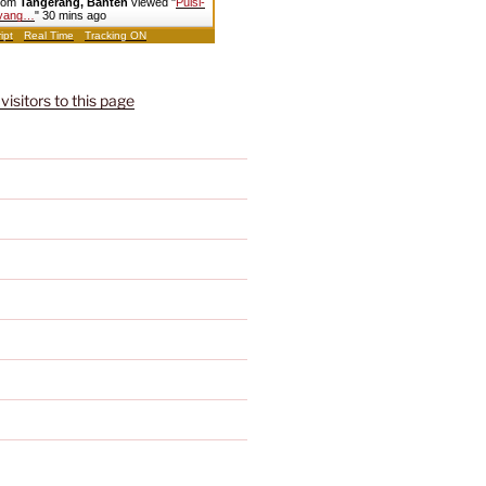
from
Tangerang, Banten
viewed "
Puisi-
l yang…
"
30 mins ago
ipt
Real Time
Tracking ON