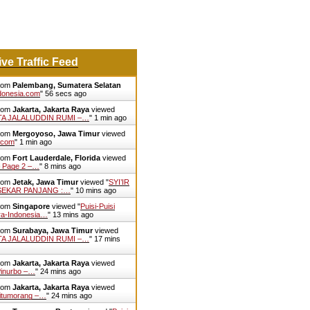
ive Traffic Feed
from
Palembang, Sumatera Selatan
donesia.com
"
57 secs ago
from
Jakarta, Jakarta Raya
viewed
NTA JALALUDDIN RUMI –…
"
1 min ago
from
Mergoyoso, Jawa Timur
viewed
.com
"
1 min ago
from
Fort Lauderdale, Florida
viewed
 – Page 2 –…
"
8 mins ago
from
Jetak, Jawa Timur
viewed "
SYI’IR
EKAR PANJANG :…
"
10 mins ago
from
Singapore
viewed "
Puisi-Puisi
ra-Indonesia…
"
13 mins ago
from
Surabaya, Jawa Timur
viewed
NTA JALALUDDIN RUMI –…
"
17 mins
from
Jakarta, Jakarta Raya
viewed
Pinurbo –…
"
24 mins ago
from
Jakarta, Jakarta Raya
viewed
 Situmorang –…
"
24 mins ago