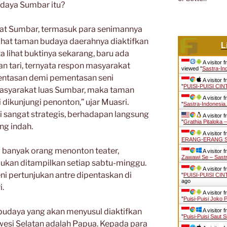
budaya Sumbar itu?
at Sumbar, termasuk para senimannya
hat taman budaya daerahnya diaktifkan
L
a lihat buktinya sekarang, baru ada
A visitor 
n tari, ternyata respon masyarakat
viewed "
Sastra-In
mentasan demi pementasan seni
A visitor 
"
PUISI-PUISI CI
masyarakat luas Sumbar, maka taman
A visitor 
 dikunjungi penonton,” ujar Muasri.
"
Sastra-Indonesia
i sangat strategis, berhadapan langsung
A visitor 
"
Grathia Pitaloka
ng indah.
A visitor 
ERANG-ERANG S
g banyak orang menonton teater,
A visitor 
Zawawi Se – Sast
ukan ditampilkan setiap sabtu-minggu.
A visitor 
ni pertunjukan antre dipentaskan di
"
PUISI-PUISI CI
ago
i.
A visitor 
"
Puisi-Puisi Joko 
budaya yang akan menyusul diaktifkan
A visitor 
"
Puisi-Puisi Saut
awesi Selatan adalah Papua. Kepada para