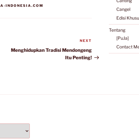
Canting
A-INDONESIA.COM
Cangel
Edisi Khus
Tentang
[PuJa]
NEXT
Next
Contact M
Post
Menghidupkan Tradisi Mendongeng
Itu Penting!