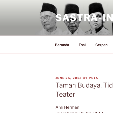
Skip
to
SASTRA-I
content
Beranda
Esai
Cerpen
POSTED
JUNE 25, 2013
BY
PUJA
ON
Taman Budaya, Tid
Teater
Ami Herman