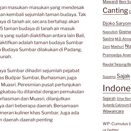
Mawardi
Beni Se
ngan masukan-masukan yang mendesak
Canting
C
an kembali sejumlah taman budaya. Tak
a di tanah air, secara bertahap akan
Djoko Saryon
25 taman budaya di tanah air masuk
Goen
Nasrulloh
a yang sudah diaktifkan antara lain Bali,
Sastra
M.D. Atma
diaktifkan adalah taman budaya Sumbar
Nu
Mashuri
Zaini
n Budaya Sumbar dilakukan di Padang,
Pramoedya Anan
sunah.
Raudal Tanjung B
ya Sumbar dihadiri sejumlah pejabat
Sajak
Suparno
inas Budpar Sumbar, Burhasman, juga
Muasri. Peresmian pusat pertunjukan
Indone
gkabau itu ditandai dengan pemukulan
rhasman dan Muasri, dilanjutkan
Sejarah
Sihar Ra
a dari beberapa daerah. Bersamaan
Sutardji Calzoum 
Wawancara
ameran kuliner khas Sumbar. Juga ada
m daerah-daerah penting
WP-Cumulus 
or better.