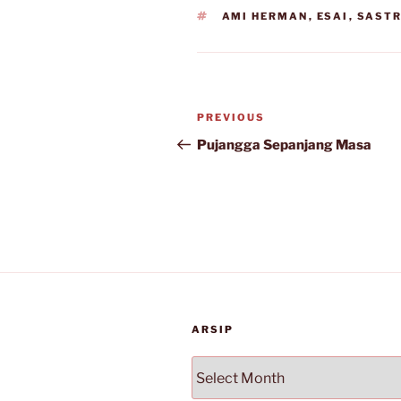
TAGS
AMI HERMAN
,
ESAI
,
SASTR
Post
Previous
PREVIOUS
navigation
Post
Pujangga Sepanjang Masa
ARSIP
Arsip