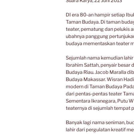
Suara Karya, 22 Juni 2013
DI era 80-an hampir setiap Ibuk
Taman Budaya. Di taman budaya
teater, pematung dan pelukis 
ubahnya panggung pertunjukan 
budaya mementaskan teater mo
Sejumlah nama kemudian lahir
Ibrahim Sattah, penyair besar d
Budaya Riau. Jacob Maralla di
Budaya Makassar. Wisran Hadi (
modern di Taman Budaya Pada
dari pentas-pentas teater Ta
Sementara Ikranegara, Putu Wi
teaternya di sejumlah tempat 
Banyak lagi nama seniman, bu
lahir dari pergulatan kreatif 