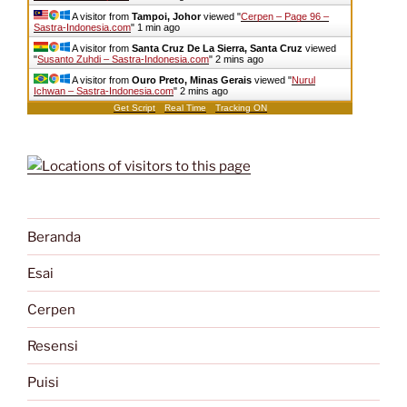
A visitor from
Tampoi, Johor
viewed "
Cerpen – Page 96 –
Sastra-Indonesia.com
"
1 min ago
A visitor from
Santa Cruz De La Sierra, Santa Cruz
viewed
"
Susanto Zuhdi – Sastra-Indonesia.com
"
2 mins ago
A visitor from
Ouro Preto, Minas Gerais
viewed "
Nurul
Ichwan – Sastra-Indonesia.com
"
2 mins ago
Get Script
Real Time
Tracking ON
Beranda
Esai
Cerpen
Resensi
Puisi