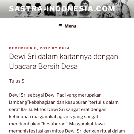
Skip
SASTRA-INDONESIA.COM
to
content
Menu
POSTED
DECEMBER 6, 2017
BY
PUJA
ON
Dewi Sri dalam kaitannya dengan
Upacara Bersih Desa
Tulus S
Dewi Sri sebagai Dewi Padi yang merupakan
lambang”kebahagiaan dan kesuburan”tertulis dalam
serat Ila-ila. Mitos Dewi Sri sangat erat dengan
kehidupan masyarakat agraris yang sangat
mendambakan “kesuburan”. Masyarakat Jawa
memanisfestasikan mitos Dewi Sri dengan ritual dalam