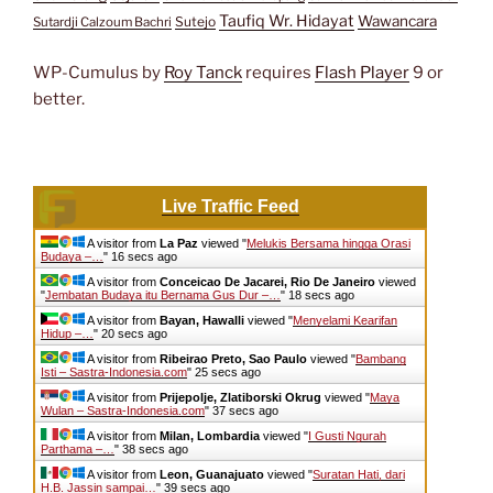
Taufiq Wr. Hidayat
Wawancara
Sutejo
Sutardji Calzoum Bachri
WP-Cumulus by
Roy Tanck
requires
Flash Player
9 or
better.
Live Traffic Feed
A visitor from
La Paz
viewed "
Melukis Bersama hingga Orasi
Budaya –…
"
17 secs ago
A visitor from
Conceicao De Jacarei, Rio De Janeiro
viewed
"
Jembatan Budaya itu Bernama Gus Dur –…
"
19 secs ago
A visitor from
Bayan, Hawalli
viewed "
Menyelami Kearifan
Hidup –…
"
21 secs ago
A visitor from
Ribeirao Preto, Sao Paulo
viewed "
Bambang
Isti – Sastra-Indonesia.com
"
26 secs ago
A visitor from
Prijepolje, Zlatiborski Okrug
viewed "
Maya
Wulan – Sastra-Indonesia.com
"
38 secs ago
A visitor from
Milan, Lombardia
viewed "
I Gusti Ngurah
Parthama –…
"
39 secs ago
A visitor from
Leon, Guanajuato
viewed "
Suratan Hati, dari
H.B. Jassin sampai…
"
40 secs ago