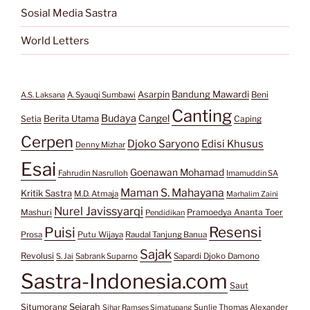
Sosial Media Sastra
World Letters
Bandung Mawardi
Asarpin
Beni
A.S. Laksana
A. Syauqi Sumbawi
Canting
Budaya
Berita Utama
Cangel
Setia
Caping
Cerpen
Djoko Saryono
Edisi Khusus
Denny Mizhar
Esai
Goenawan Mohamad
Fahrudin Nasrulloh
Imamuddin SA
Maman S. Mahayana
Kritik Sastra
M.D. Atmaja
Marhalim Zaini
Nurel Javissyarqi
Pramoedya Ananta Toer
Mashuri
Pendidikan
Resensi
Puisi
Prosa
Putu Wijaya
Raudal Tanjung Banua
Sajak
Revolusi
S. Jai
Sabrank Suparno
Sapardi Djoko Damono
Sastra-Indonesia.com
Saut
Situmorang
Sejarah
Sunlie Thomas Alexander
Sihar Ramses Simatupang