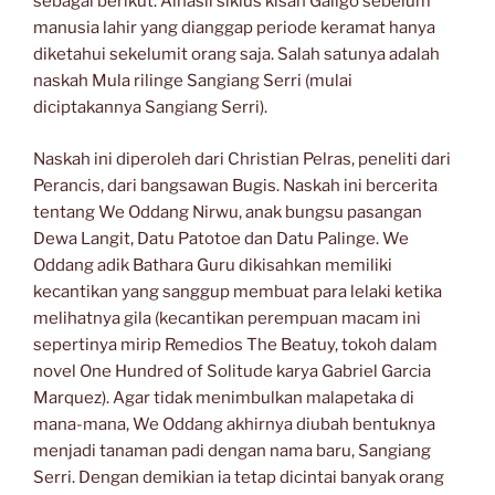
sebagai berikut. Alhasil siklus kisah Galigo sebelum
manusia lahir yang dianggap periode keramat hanya
diketahui sekelumit orang saja. Salah satunya adalah
naskah Mula rilinge Sangiang Serri (mulai
diciptakannya Sangiang Serri).
Naskah ini diperoleh dari Christian Pelras, peneliti dari
Perancis, dari bangsawan Bugis. Naskah ini bercerita
tentang We Oddang Nirwu, anak bungsu pasangan
Dewa Langit, Datu Patotoe dan Datu Palinge. We
Oddang adik Bathara Guru dikisahkan memiliki
kecantikan yang sanggup membuat para lelaki ketika
melihatnya gila (kecantikan perempuan macam ini
sepertinya mirip Remedios The Beatuy, tokoh dalam
novel One Hundred of Solitude karya Gabriel Garcia
Marquez). Agar tidak menimbulkan malapetaka di
mana-mana, We Oddang akhirnya diubah bentuknya
menjadi tanaman padi dengan nama baru, Sangiang
Serri. Dengan demikian ia tetap dicintai banyak orang