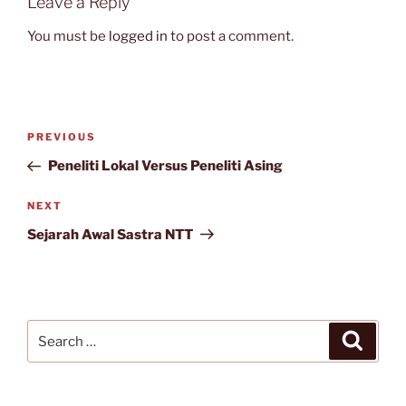
Leave a Reply
You must be
logged in
to post a comment.
Post
Previous
PREVIOUS
navigation
Post
Peneliti Lokal Versus Peneliti Asing
Next
NEXT
Post
Sejarah Awal Sastra NTT
Search
Search
for: