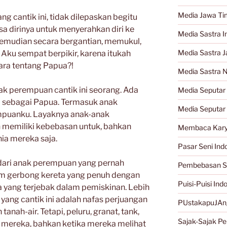
Media Jawa Ti
g cantik ini, tidak dilepaskan begitu
a dirinya untuk menyerahkan diri ke
Media Sastra I
kemudian secara bergantian, memukul,
Media Sastra 
ku sempat berpikir, karena itukah
ara tentang Papua?!
Media Sastra 
k perempuan cantik ini seorang. Ada
Media Seputar 
a sebagai Papua. Termasuk anak
Media Seputar
puanku. Layaknya anak-anak
 memiliki kebebasan untuk, bahkan
Membaca Kary
ia mereka saja.
Pasar Seni Ind
dari anak perempuan yang pernah
Pembebasan S
m gerbong kereta yang penuh dengan
Puisi-Puisi Ind
 yang terjebak dalam pemiskinan. Lebih
yang cantik ini adalah nafas perjuangan
PUstakapuJAn
anah-air. Tetapi, peluru, granat, tank,
Sajak-Sajak Per
ereka, bahkan ketika mereka melihat