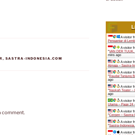
L
A visitor 
Pengantar di Lem
A visitor 
"
VAN DER TUUK,
mins ago
R
,
SASTRA-INDONESIA.COM
A visitor 
Atmaja – Sastra-I
A visitor 
"
Raudal Tanjung B
ago
A visitor 
"
Naskah Teater – 
ago
A visitor 
Utama – Page 24 
A visitor 
 a comment.
"
Cerpen – Sastra-
A visitor 
"
Sastra-Indonesi
A visitor 