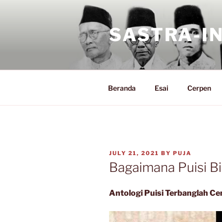
Skip
to
SASTRA-I
content
Beranda
Esai
Cerpen
POSTED
JULY 21, 2021
BY
PUJA
ON
Bagaimana Puisi B
Antologi Puisi Terbanglah C