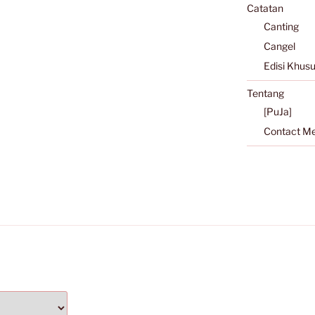
Catatan
Canting
Cangel
Edisi Khus
Tentang
[PuJa]
Contact M