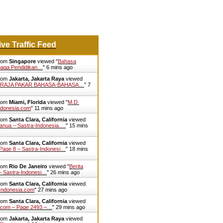
ive Traffic Feed
from
Singapore
viewed "
Bahasa
baga Pendidikan…
"
6 mins ago
from
Jakarta, Jakarta Raya
viewed
 RAJA PAKAR BAHASA-BAHASA…
"
7
from
Miami, Florida
viewed "
M.D.
ndonesia.com
"
11 mins ago
from
Santa Clara, California
viewed
anua – Sastra-Indonesia.…
"
15 mins
from
Santa Clara, California
viewed
Page 8 – Sastra-Indonesi…
"
19 mins
from
Rio De Janeiro
viewed "
Berita
– Sastra-Indonesi…
"
26 mins ago
from
Santa Clara, California
viewed
Indonesia.com
"
27 mins ago
from
Santa Clara, California
viewed
a.com – Page 2493 –…
"
29 mins ago
from
Jakarta, Jakarta Raya
viewed