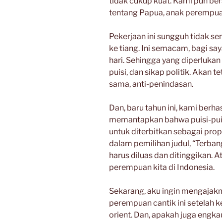
tidak cukup kuat. Kami pun b
tentang Papua, anak perempuan
Pekerjaan ini sungguh tidak 
ke tiang. Ini semacam, bagi sa
hari. Sehingga yang diperluka
puisi, dan sikap politik. Akan 
sama, anti-penindasan.
Dan, baru tahun ini, kami ber
memantapkan bahwa puisi-puisi
untuk diterbitkan sebagai propa
dalam pemilihan judul, “Terban
harus diluas dan ditinggikan. 
perempuan kita di Indonesia.
Sekarang, aku ingin mengajak
perempuan cantik ini setelah
orient. Dan, apakah juga engk