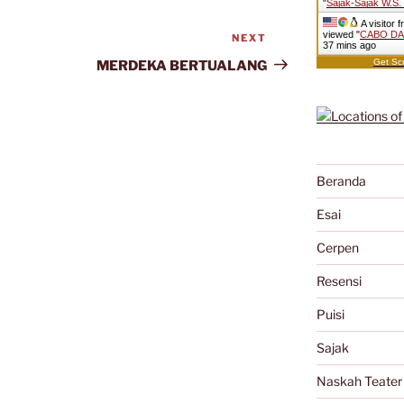
"
Sajak-Sajak W.S
A visitor 
viewed "
CABO DAN
NEXT
Next
37 mins ago
Post
Get Scr
MERDEKA BERTUALANG
Beranda
Esai
Cerpen
Resensi
Puisi
Sajak
Naskah Teater