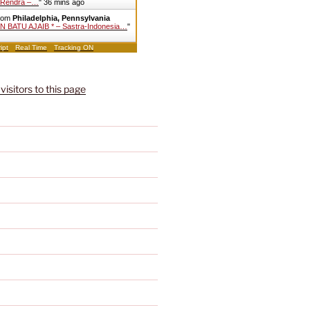
. Rendra –…
"
36 mins ago
from
Philadelphia, Pennsylvania
 BATU AJAIB * – Sastra-Indonesia…
"
ipt
Real Time
Tracking ON