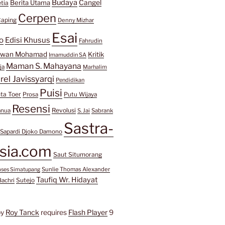
Budaya
Berita Utama
Cangel
tia
Cerpen
aping
Denny Mizhar
Esai
o
Edisi Khusus
Fahrudin
awan Mohamad
Kritik
Imamuddin SA
Maman S. Mahayana
ja
Marhalim
rel Javissyarqi
Pendidikan
Puisi
ta Toer
Prosa
Putu Wijaya
Resensi
Revolusi
anua
S. Jai
Sabrank
Sastra-
Sapardi Djoko Damono
sia.com
Saut Situmorang
Sunlie Thomas Alexander
mses Simatupang
Taufiq Wr. Hidayat
Sutejo
Bachri
by
Roy Tanck
requires
Flash Player
9