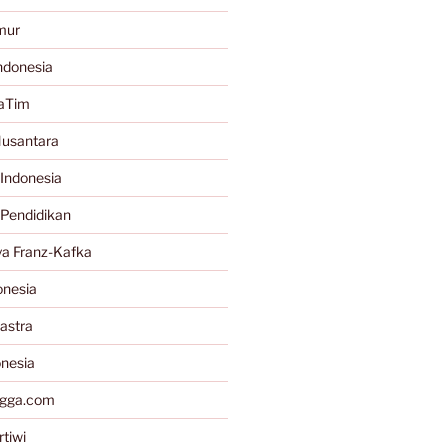
mur
ndonesia
JaTim
Nusantara
Indonesia
 Pendidikan
a Franz-Kafka
onesia
astra
onesia
gga.com
tiwi