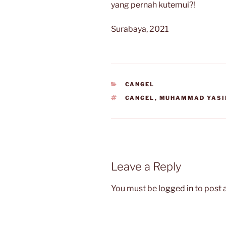
yang pernah kutemui?!
Surabaya, 2021
CATEGORIES
CANGEL
TAGS
CANGEL
,
MUHAMMAD YASI
Leave a Reply
You must be
logged in
to post