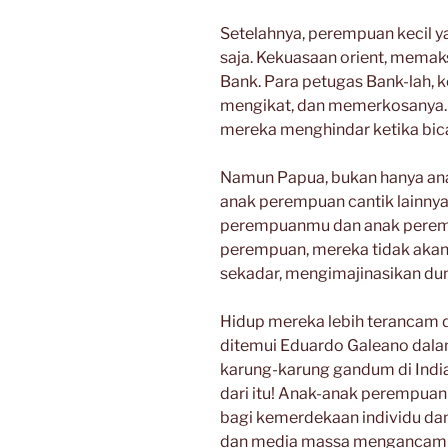
Setelahnya, perempuan kecil yan
saja. Kekuasaan orient, memaks
Bank. Para petugas Bank-lah, 
mengikat, dan memerkosanya. A
mereka menghindar ketika bic
Namun Papua, bukan hanya ana
anak perempuan cantik lainny
perempuanmu dan anak perem
perempuan, mereka tidak akan
sekadar, mengimajinasikan dun
Hidup mereka lebih terancam 
ditemui Eduardo Galeano dala
karung-karung gandum di India
dari itu! Anak-anak perempuan 
bagi kemerdekaan individu dan t
dan media massa mengancam m