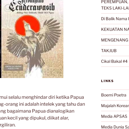
PEREMPUAN, 
TEKS LAKI-LA
Di Balik Nama 
KEKUATAN NA
MENGENANG 
TAKJUB
Cikal Bakal #4
LINKS
Boemi Poetra
ui selalu menghindar diri ketika Papua
ng-orang ini adalah intelek yang tahu dan
Majalah Korea
ntang bagaimana Papua dianalogikan
Media APSAS
 kecil yang dipukul, diikat alar,
giliran.
Media Dunia Sa