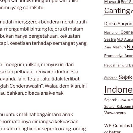
ersepakat untuk mengumpulkan puisi
Mawardi
Beni Se
mu yang cantik itu.
Canting
C
semudah menggerek bendera merah putih
Djoko Saryon
ya, mengambil bintang kejora di malam
Goen
Nasrulloh
n bukan hanya pengetahuan, kekuatan
Sastra
M.D. Atma
tetapi, kesetiaan terhadap semangat yang
Nu
Mashuri
Zaini
Pramoedya Anan
hasil mengumpulkan, menyusun, dan
Raudal Tanjung B
 dari pelbagai penyair di Indonesia
Sajak
Suparno
ganda lain. Tetapi, aku tidak terlibat
glah Cenderawasih”. Walau demikian, ini
Indone
Atau bahkan, dibaca anak-anak
Sejarah
Sihar Ra
Sutardji Calzoum 
Wawancara
mu untuk melihat bagaimana anak
 kehormatannya dimangsa kekuasaan
WP-Cumulus 
au akan menghindar seperti orang-orang
or better.