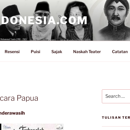
NDONESIA.COM
Resensi
Puisi
Sajak
Naskah Teater
Catatan
Search
icara Papua
for:
enderawasih
TULISAN TE