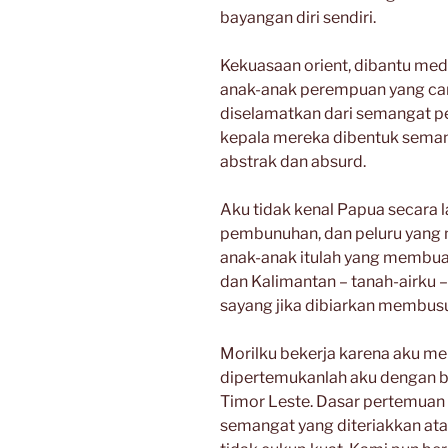
bayangan diri sendiri.
Kekuasaan orient, dibantu me
anak-anak perempuan yang cant
diselamatkan dari semangat 
kepala mereka dibentuk sema
abstrak dan absurd.
Aku tidak kenal Papua secara l
pembunuhan, dan peluru yang 
anak-anak itulah yang membuat
dan Kalimantan – tanah-airku 
sayang jika dibiarkan membusu
Morilku bekerja karena aku men
dipertemukanlah aku dengan b
Timor Leste. Dasar pertemuan 
semangat yang diteriakkan atau