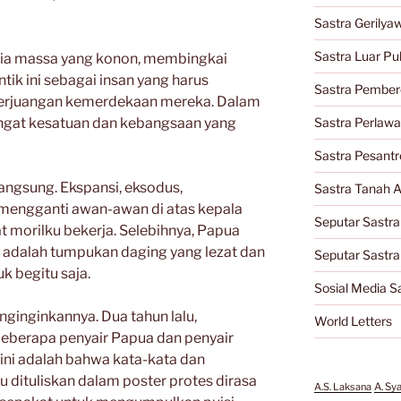
Sastra Gerilya
Sastra Luar Pu
dia massa yang konon, membingkai
ik ini sebagai insan yang harus
Sastra Pember
perjuangan kemerdekaan mereka. Dalam
ngat kesatuan dan kebangsaan yang
Sastra Perlaw
Sastra Pesantr
angsung. Ekspansi, eksodus,
Sastra Tanah A
mengganti awan-awan di atas kepala
Seputar Sastra
 morilku bekerja. Selebihnya, Papua
– adalah tumpukan daging yang lezat dan
Seputar Sastr
k begitu saja.
Sosial Media S
ginginkannya. Dua tahun lalu,
World Letters
eberapa penyair Papua dan penyair
ini adalah bahwa kata-kata dan
 dituliskan dalam poster protes dirasa
A.S. Laksana
A. Sy