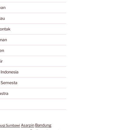
wan
lau
ontak
anan
en
ir
 Indonesia
a Semesta
astra
Bandung
Asarpin
auqi Sumbawi