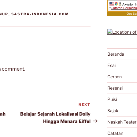
A visitor 
"
Catatan Perjalan
NUR
,
SASTRA-INDONESIA.COM
Get Scr
Beranda
Esai
 a comment.
Cerpen
Resensi
Puisi
NEXT
Next
Sajak
Post
tah
Belajar Sejarah Lokalisasi Dolly
Hingga Menara Eiffel
Naskah Teater
Catatan