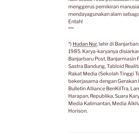
menggerus pemikiran manusi
mendayagunakan alam sebagai
Entah!
***
*)
Hudan Nur
, lahir di Banjarb
1985. Karya-karyanya disiarka
Banjarbaru Post, Banjarmasin 
Sastra Bandung, Tabloid Realit
Rakat Media (Sekolah Tinggi T
bekerjasama dengan Gerakan M
Bulletin Alliance BenKilTra, L
Harapan, Republika, Suara Kary
Media Kalimantan, Media Alkha
Horison.