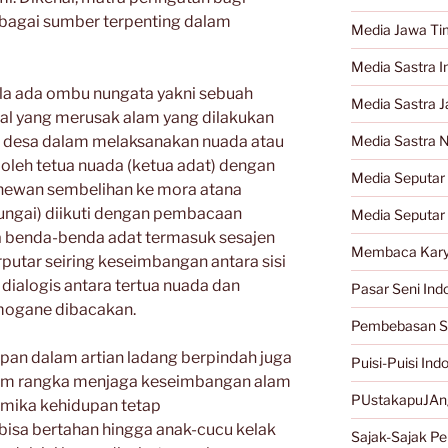
ebagai sumber terpenting dalam
Media Jawa Ti
Media Sastra I
bila ada ombu nungata yakni sebuah
Media Sastra 
al yang merusak alam yang dilakukan
 desa dalam melaksanakan nuada atau
Media Sastra 
n oleh tetua nuada (ketua adat) dengan
Media Seputar 
hewan sembelihan ke mora atana
ungai) diikuti dengan pembacaan
Media Seputar
 benda-benda adat termasuk sesajen
Membaca Kary
rputar seiring keseimbangan antara sisi
 dialogis antara tertua nuada dan
Pasar Seni Ind
 mogane dibacakan.
Pembebasan S
idupan dalam artian ladang berpindah juga
Puisi-Puisi Ind
dalam rangka menjaga keseimbangan alam
PUstakapuJAn
amika kehidupan tetap
isa bertahan hingga anak-cucu kelak
Sajak-Sajak Per