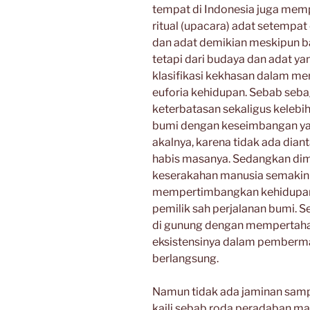
tempat di Indonesia juga mem
ritual (upacara) adat setempat 
dan adat demikian meskipun ba
tetapi dari budaya dan adat ya
klasifikasi kekhasan dalam me
euforia kehidupan. Sebab seba
keterbatasan sekaligus keleb
bumi dengan keseimbangan yan
akalnya, karena tidak ada diant
habis masanya. Sedangkan di
keserakahan manusia semakin 
mempertimbangkan kehidupan 
pemilik sah perjalanan bumi. 
di gunung dengan mempertaha
eksistensinya dalam pemberma
berlangsung.
Namun tidak ada jaminan samp
kaili sebab roda peradaban ma