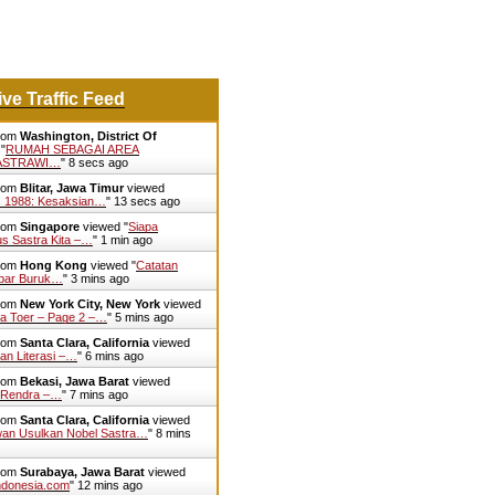
ive Traffic Feed
from
Washington, District Of
"
RUMAH SEBAGAI AREA
ASTRAWI…
"
9 secs ago
from
Blitar, Jawa Timur
viewed
is 1988: Kesaksian…
"
14 secs ago
from
Singapore
viewed "
Siapa
us Sastra Kita –…
"
1 min ago
from
Hong Kong
viewed "
Catatan
abar Buruk…
"
3 mins ago
from
New York City, New York
viewed
a Toer – Page 2 –…
"
5 mins ago
from
Santa Clara, California
viewed
an Literasi –…
"
6 mins ago
from
Bekasi, Jawa Barat
viewed
. Rendra –…
"
7 mins ago
from
Santa Clara, California
viewed
wan Usulkan Nobel Sastra…
"
8 mins
from
Surabaya, Jawa Barat
viewed
Indonesia.com
"
12 mins ago