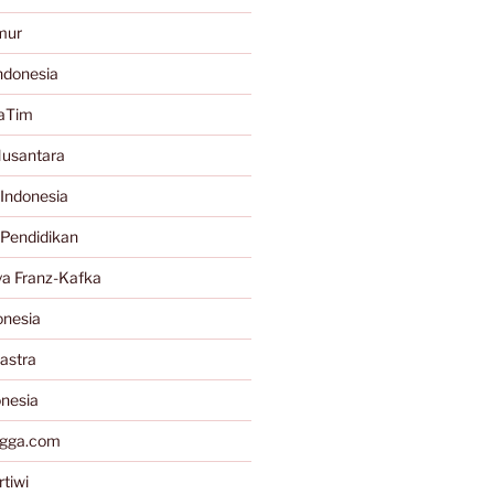
mur
ndonesia
JaTim
Nusantara
Indonesia
 Pendidikan
a Franz-Kafka
onesia
astra
onesia
gga.com
tiwi