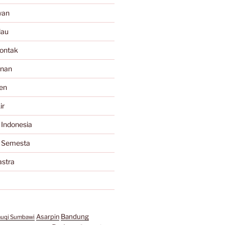
wan
lau
ontak
anan
en
ir
 Indonesia
a Semesta
astra
Bandung
Asarpin
auqi Sumbawi