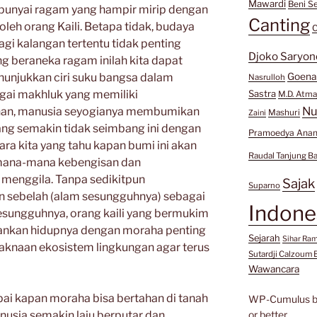
Mawardi
Beni Se
punyai ragam yang hampir mirip dengan
Canting
oleh orang Kaili. Betapa tidak, budaya
C
gi kalangan tertentu tidak penting
Djoko Saryon
ng beraneka ragam inilah kita dapat
nunjukkan ciri suku bangsa dalam
Goen
Nasrulloh
gai makhluk yang memiliki
Sastra
M.D. Atma
Nu
ihan, manusia seyogianya membumikan
Mashuri
Zaini
g semakin tidak seimbang ini dengan
Pramoedya Anan
ara kita yang tahu kapan bumi ini akan
Raudal Tanjung B
mana-mana kebengisan dan
menggila. Tanpa sedikitpun
Sajak
Suparno
sebelah (alam sesungguhnya) sebagai
Indone
Sesungguhnya, orang kaili yang bermukim
nkan hidupnya dengan moraha penting
Sejarah
Sihar Ra
knaan ekosistem lingkungan agar terus
Sutardji Calzoum 
Wawancara
ai kapan moraha bisa bertahan di tanah
WP-Cumulus 
nusia semakin laju berputar dan
or better.