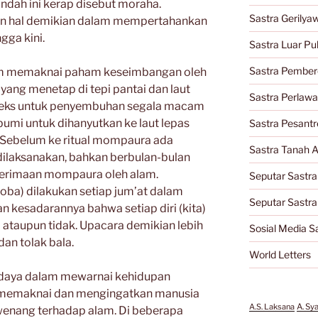
pindah ini kerap disebut moraha.
Sastra Gerilya
an hal demikian dalam mempertahankan
ga kini.
Sastra Luar Pu
Sastra Pember
am memaknai paham keseimbangan oleh
ang menetap di tepi pantai dan laut
Sastra Perlaw
leks untuk penyembuhan segala macam
bumi untuk dihanyutkan ke laut lepas
Sastra Pesantr
a. Sebelum ke ritual mompaura ada
Sastra Tanah A
dilaksanakan, bahkan berbulan-bulan
erimaan mompaura oleh alam.
Seputar Sastra
oba) dilakukan setiap jum’at dalam
Seputar Sastr
n kesadarannya bahwa setiap diri (kita)
 ataupun tidak. Upacara demikian lebih
Sosial Media S
an tolak bala.
World Letters
budaya dalam mewarnai kehidupan
k memaknai dan mengingatkan manusia
A.S. Laksana
A. Sy
wenang terhadap alam. Di beberapa