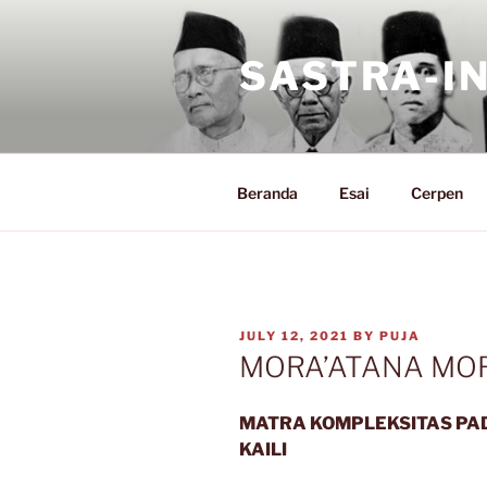
Skip
to
SASTRA-I
content
Beranda
Esai
Cerpen
POSTED
JULY 12, 2021
BY
PUJA
ON
MORA’ATANA MO
MATRA KOMPLEKSITAS PA
KAILI