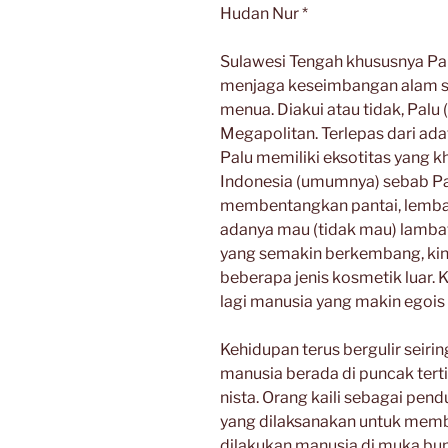
Hudan Nur *
Sulawesi Tengah khususnya Pal
menjaga keseimbangan alam se
menua. Diakui atau tidak, Palu
Megapolitan. Terlepas dari adat
Palu memiliki eksotitas yang k
Indonesia (umumnya) sebab Pal
membentangkan pantai, lembah
adanya mau (tidak mau) lamba
yang semakin berkembang, kini
beberapa jenis kosmetik luar. 
lagi manusia yang makin egoi
Kehidupan terus bergulir seiri
manusia berada di puncak terti
nista. Orang kaili sebagai pend
yang dilaksanakan untuk memb
dilakukan manusia di muka bum