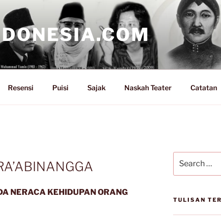
NDONESIA.COM
Resensi
Puisi
Sajak
Naskah Teater
Catatan
Search
RA’ABINANGGA
for:
DA NERACA KEHIDUPAN ORANG
TULISAN TE