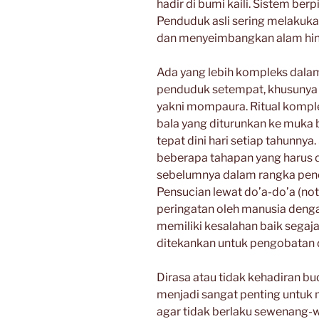
hadir di bumi kaili. Sistem ber
Penduduk asli sering melakuk
dan menyeimbangkan alam hing
Ada yang lebih kompleks dal
penduduk setempat, khusunya y
yakni mompaura. Ritual komp
bala yang diturunkan ke muka 
tepat dini hari setiap tahunny
beberapa tahapan yang harus 
sebelumnya dalam rangka pen
Pensucian lewat do’a-do’a (not
peringatan oleh manusia denga
memiliki kesalahan baik segaja
ditekankan untuk pengobatan d
Dirasa atau tidak kehadiran 
menjadi sangat penting untu
agar tidak berlaku sewenang-