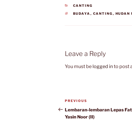
CATEGORIES
CANTING
TAGS
BUDAYA
,
CANTING
,
HUDAN 
Leave a Reply
You must be
logged in
to post
Post
Previous
PREVIOUS
navigation
Post
Lembaran-lembaran Lepas Fa
Yasin Noor (II)