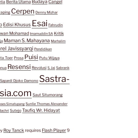
Budaya
Berita Utama
Cangel
tia
Cerpen
aping
Denny Mizhar
Esai
o
Edisi Khusus
Fahrudin
awan Mohamad
Kritik
Imamuddin SA
Maman S. Mahayana
ja
Marhalim
rel Javissyarqi
Pendidikan
Puisi
ta Toer
Prosa
Putu Wijaya
Resensi
Revolusi
anua
S. Jai
Sabrank
Sastra-
Sapardi Djoko Damono
sia.com
Saut Situmorang
Sunlie Thomas Alexander
mses Simatupang
Taufiq Wr. Hidayat
Sutejo
Bachri
by
Roy Tanck
requires
Flash Player
9