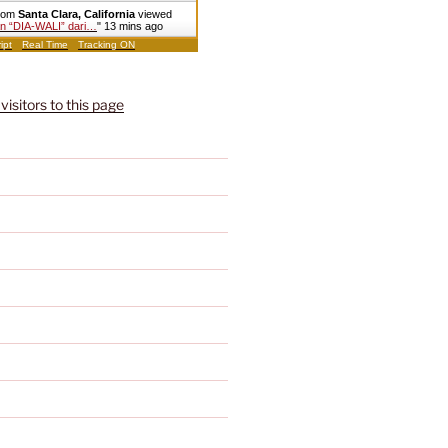
from
Santa Clara, California
viewed
an “DIA-WALI” dari…
"
13 mins ago
ipt
Real Time
Tracking ON