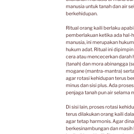
manusia untuk tanah dan air s
berkehidupan.
Ritual orang kaili berlaku apa
pemberlakuan ketika ada hal-h
manusia, ini merupakan hukum
hukum adat. Ritual ini dipimpi
cera atau mencecerkan darah 
(tanah) dan mora abinangga (s
mogane (mantra-mantra) serta
agar rotasi kehidupan terus be
minus dan sisi plus. Ada proses
penjaga tanah pun air selama
Di sisi lain, proses rotasi keh
terus dilakukan orang kaili 
agar tetap harmonis. Agar din
berkesinambungan dan masih b