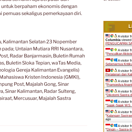
a untuk berpaham ekonomis dengan
 pemuas sekaligus pemerkayaan diri.
L
A visitor 
Columbia
viewed 
aru, Kalimantan Selatan 23 Nopember
PENGUCAPAN S
n pada; Untaian Mutiara RRI Nusantara,
A visitor 
"
Penculikan Aktiv
Post, Radar Banjarmasin, Buletin Rumah
A visitor 
as, Buletin Sloka Tepian, waTas Media,
Sebenarnya Kritik
eologia Gereja Kalimantan Evangelis)
A visitor 
Perjalanan dan K
ahasiswa Kristen Indonesia (GMKI),
A visitor 
ampung Post, Majalah Gong, Sinar
"
Pramoedya Anant
a, Sinar Kalimantan, Radar Sulteng,
A visitor 
"
Dikotomi Sastra d
iraat, Mercusuar, Majalah Sastra
A visitor 
"
Sajak-Sajak W.S
A visitor 
"
Kalangan Sastra
ago
A visitor 
"
Dingin – Sastra-