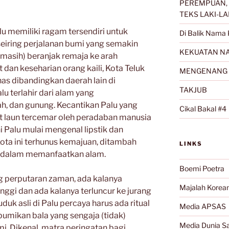
PEREMPUAN, 
TEKS LAKI-LA
u memiliki ragam tersendiri untuk
Di Balik Nama 
iring perjalanan bumi yang semakin
KEKUATAN NA
 (masih) beranjak remaja ke arah
 dan keseharian orang kaili, Kota Teluk
MENGENANG 
has dibandingkan daerah lain di
TAKJUB
u terlahir dari alam yang
, dan gunung. Kecantikan Palu yang
Cikal Bakal #4
t laun tercemar oleh peradaban manusia
 Palu mulai mengenal lipstik dan
Kota ini terhunus kemajuan, ditambah
LINKS
s dalam memanfaatkan alam.
Boemi Poetra
ng perputaran zaman, ada kalanya
Majalah Korea
nggi dan ada kalanya terluncur ke jurang
uduk asli di Palu percaya harus ada ritual
Media APSAS
umikan bala yang sengaja (tidak)
Media Dunia Sa
i. Dikenal, matra peringatan bagi